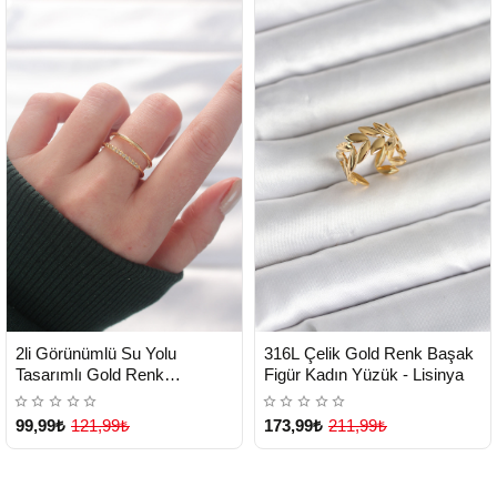
HIZLI
HIZLI
Yeni Ürün
Yeni Ürün
2li Görünümlü Su Yolu
316L Çelik Gold Renk Başak
TESLİMAT
TESLİMAT
Tasarımlı Gold Renk
Figür Kadın Yüzük - Lisinya
Ayarlanabilir Yüzük - Lisinya
99,99₺
121,99₺
173,99₺
211,99₺