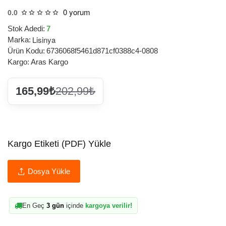
0 yorum
0.0
Stok Adedi:
7
Lisinya
Marka:
Ürün Kodu:
6736068f5461d871cf0388c4-0808
Kargo:
Aras Kargo
165,99₺
202,99₺
Kargo Etiketi (PDF) Yükle
Dosya Yükle
En Geç
3 gün
içinde
kargoya verilir!