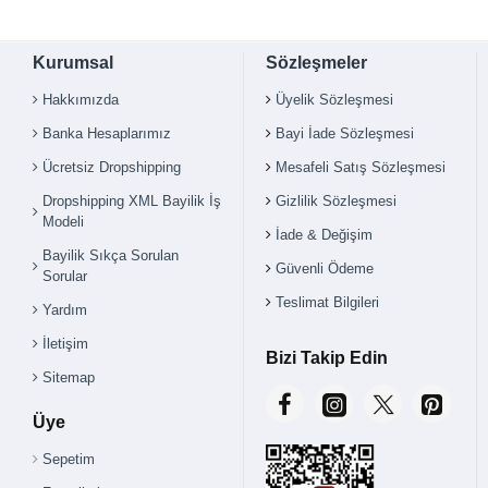
Kurumsal
Sözleşmeler
Hakkımızda
Üyelik Sözleşmesi
Banka Hesaplarımız
Bayi İade Sözleşmesi
Ücretsiz Dropshipping
Mesafeli Satış Sözleşmesi
Çok Satılan Ürün
Dropshipping XML Bayilik İş
Gizlilik Sözleşmesi
Modeli
İade & Değişim
Bayilik Sıkça Sorulan
Güvenli Ödeme
Sorular
Teslimat Bilgileri
Yardım
İletişim
Bizi Takip Edin
Sitemap
Üye
Sepetim