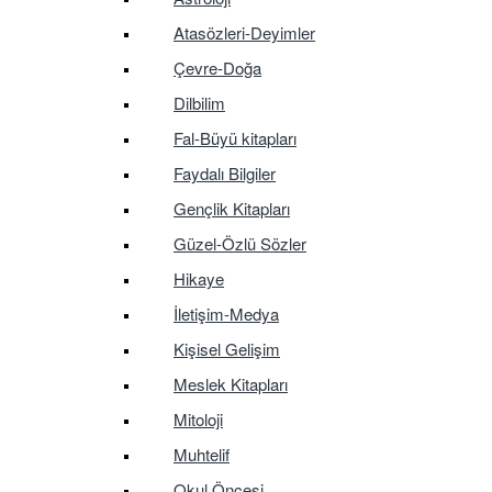
Atasözleri-Deyimler
Çevre-Doğa
Dilbilim
Fal-Büyü kitapları
Faydalı Bilgiler
Gençlik Kitapları
Güzel-Özlü Sözler
Hikaye
İletişim-Medya
Kişisel Gelişim
Meslek Kitapları
Mitoloji
Muhtelif
Okul Öncesi