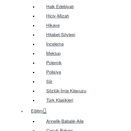
Halk Edebiyatı
Hiciv-Mizah
Hikaye
Hitabet-Söyleşi
İnceleme
Mektup
Polemik
Polisiye
Şiir
Sözlük-İmla Kılavuzu
Türk Klasikleri
Eğitim
Annelik-Babalık-Aile
Çocuk Bakımı