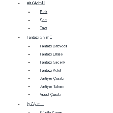
Alt Giyim
Etek
Şort
Tayt
Fantazi Giyim
Fantazi Babydoll
Fantazi Elbise
Fantazi Gecelik
Fantazi Külot
Jartiyer Çorabı
Jartiyer Takımı
Vucut Çorabı
İç Giyim
Külotlu Çorap