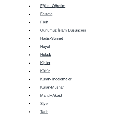
Eğitim-Öğretim
Felsefe
Fıkıh
Günümüz İslam Düşüncesi
Hadis-Sünnet
Hayat
Hukuk
Kişiler
Kültür
Kuran/ İncelemeleri
Kuran/Mushaf
Mantık-Akaid
Siyer
Tarih