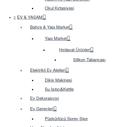
Okul Kırtasiyesi
EV & YAŞAM
Bahçe & Yapı Market
Yapı Market
Hırdavat Ürünleri
Silikon Tabancası
Elektrikli Ev Aletleri
Dikiş Makinesi
Su Isıtıcı&Kettle
Ev Dekorasyon
Ev Gereçleri
Püskürtücü Sprey Şişe