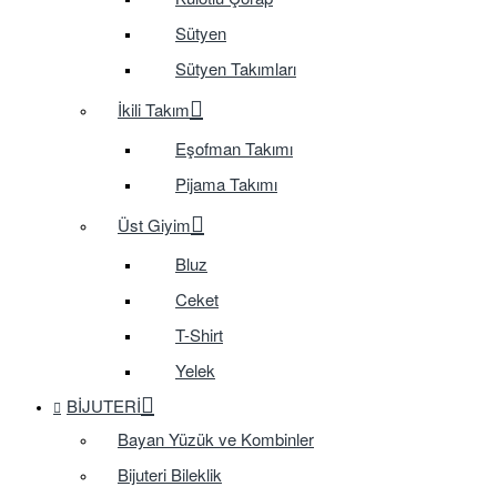
Sütyen
Sütyen Takımları
İkili Takım
Eşofman Takımı
Pijama Takımı
Üst Giyim
Bluz
Ceket
T-Shirt
Yelek
BIJUTERI
Bayan Yüzük ve Kombinler
Bijuteri Bileklik