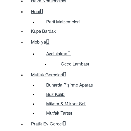
Hava Nemlendirici
Hobi
Parti Malzemeleri
Kupa Bardak
Mobilya
Aydınlatma
Gece Lambası
Mutfak Gereçleri
Buharda Pişirme Aparatı
Buz Kalıbı
Mikser & Mikser Seti
Mutfak Tartısı
Pratik Ev Gereci