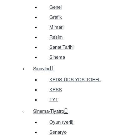
Genel
Grafik
Mimari
Resim
Sanat Tarihi
Sinema
Sınavlar
KPDS-ÜDS-YDS-TOEFL
KPSS
TYT
Sinema-Tiyatro
Oyun (yerli)
Senaryo