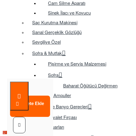
Cam Silme Aparatı
Sinek İlacı ve Kovucu
Saç Kurutma Makinesi
Sanal Gerçeklik Gözlüğü
Sevgiliye Özel
Sofra & Mutfak
Pişirme ve Servis Malzemesi
Sofra
Baharat Öğütücü Değirmen
Tasarruflu Ampuller
Sepete Ekle
Temizlik ve Banyo Gereçleri
Tuvalet Fırçası
TV Aksesuarları
Çok Satılan Ürün
Çok Satılan Ürün