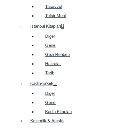
Tasavvuf
Tefsir-Meal
İstanbul Kitapları
Diğer
Genel
Gezi Rehberi
Hatıralar
Tarih
Kadın-Erkek
Diğer
Genel
Kadın Kitapları
Kalemlik & Ataşlık