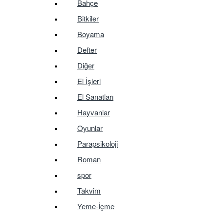
Bahçe
Bitkiler
Boyama
Defter
Diğer
El İşleri
El Sanatları
Hayvanlar
Oyunlar
Parapsikoloji
Roman
spor
Takvim
Yeme-İçme