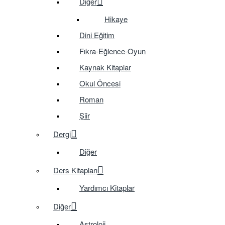
Diğer
Hikaye
Dini Eğitim
Fıkra-Eğlence-Oyun
Kaynak Kitaplar
Okul Öncesi
Roman
Şiir
Dergi
Diğer
Ders Kitapları
Yardımcı Kitaplar
Diğer
Astroloji