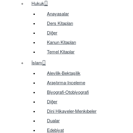
Hukuk
Anayasalar
Ders Kitapları
Diğer
Kanun Kitapları
Temel Kitaplar
İslam
Alevilik-Bektaşilik
Araştırma-Inceleme
Biyografi-Otobiyografi
Diğer
Dini Hikayeler-Menkıbeler
Dualar
Edebiyat