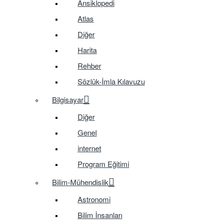
Ansiklopedi
Atlas
Diğer
Harita
Rehber
Sözlük-İmla Kılavuzu
Bilgisayar
Diğer
Genel
internet
Program Eğitimi
Bilim-Mühendislik
Astronomi
Bilim İnsanları