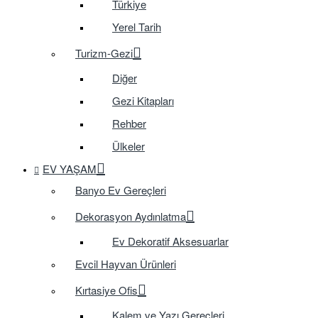
Türkiye
Yerel Tarih
Turizm-Gezi
Diğer
Gezi Kitapları
Rehber
Ülkeler
EV YAŞAM
Banyo Ev Gereçleri
Dekorasyon Aydınlatma
Ev Dekoratif Aksesuarlar
Evcil Hayvan Ürünleri
Kırtasiye Ofis
Kalem ve Yazı Gereçleri