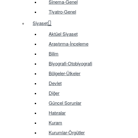
Sinema-Genel
Tiyatro-Genel
Siyaset
Aktüel Siyaset
Araştırma-İnceleme
Bilim
Biyografi-Otobiyografi
Bölgeler-Ülkeler
Devlet
Diğer
Güncel Sorunlar
Hatıralar
Kuram
Kurumlar-Örgütler