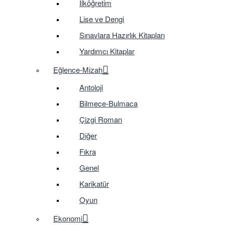
İlköğretim
Lise ve Dengi
Sınavlara Hazırlık Kitapları
Yardımcı Kitaplar
Eğlence-Mizah
Antoloji
Bilmece-Bulmaca
Çizgi Roman
Diğer
Fıkra
Genel
Karikatür
Oyun
Ekonomi