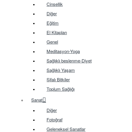
Cinsellik
Diğer
Eğitim
El Kitapları
Genel
Meditasyon-Yoga
Sağlıklı beslenme-Diyet
Sağlıklı Yaşam
Şifalı Bitkiler
Toplum Sağlığı
Sanat
Diğer
Fotoğraf
Geleneksel Sanatlar