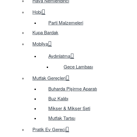
Hava Nemlendirici
Hobi
Parti Malzemeleri
Kupa Bardak
Mobilya
Aydınlatma
Gece Lambası
Mutfak Gereçleri
Buharda Pişirme Aparatı
Buz Kalıbı
Mikser & Mikser Seti
Mutfak Tartısı
Pratik Ev Gereci