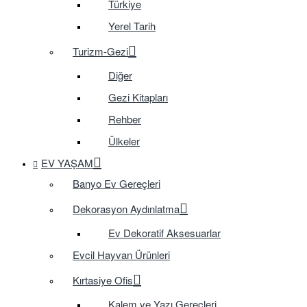
Türkiye
Yerel Tarih
Turizm-Gezi
Diğer
Gezi Kitapları
Rehber
Ülkeler
EV YAŞAM
Banyo Ev Gereçleri
Dekorasyon Aydınlatma
Ev Dekoratif Aksesuarlar
Evcil Hayvan Ürünleri
Kırtasiye Ofis
Kalem ve Yazı Gereçleri