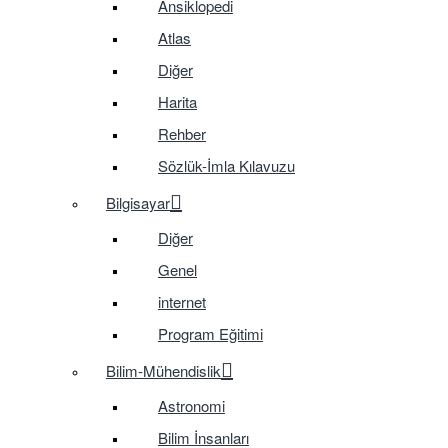
Ansiklopedi
Atlas
Diğer
Harita
Rehber
Sözlük-İmla Kılavuzu
Bilgisayar
Diğer
Genel
internet
Program Eğitimi
Bilim-Mühendislik
Astronomi
Bilim İnsanları