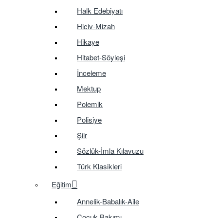
Halk Edebiyatı
Hiciv-Mizah
Hikaye
Hitabet-Söyleşi
İnceleme
Mektup
Polemik
Polisiye
Şiir
Sözlük-İmla Kılavuzu
Türk Klasikleri
Eğitim
Annelik-Babalık-Aile
Çocuk Bakımı