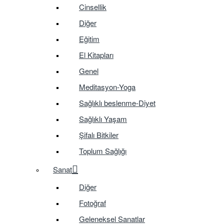
Cinsellik
Diğer
Eğitim
El Kitapları
Genel
Meditasyon-Yoga
Sağlıklı beslenme-Diyet
Sağlıklı Yaşam
Şifalı Bitkiler
Toplum Sağlığı
Sanat
Diğer
Fotoğraf
Geleneksel Sanatlar