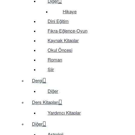
Diğer
Hikaye
Dini Eğitim
Fıkra-Eğlence-Oyun
Kaynak Kitaplar
Okul Öncesi
Roman
Şiir
Dergi
Diğer
Ders Kitapları
Yardımcı Kitaplar
Diğer
Astroloji