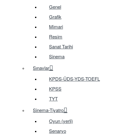
Genel
Grafik
Mimari
Resim
Sanat Tarihi
Sinema
Sınavlar
KPDS-ÜDS-YDS-TOEFL
KPSS
TYT
Sinema-Tiyatro
Oyun (yerli)
Senaryo