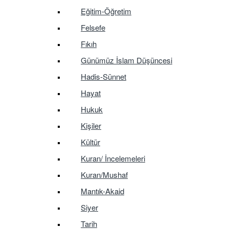
Eğitim-Öğretim
Felsefe
Fıkıh
Günümüz İslam Düşüncesi
Hadis-Sünnet
Hayat
Hukuk
Kişiler
Kültür
Kuran/ İncelemeleri
Kuran/Mushaf
Mantık-Akaid
Siyer
Tarih