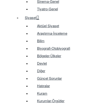
Sinema-Genel
Tiyatro-Genel
Siyaset
Aktüel Siyaset
Araştırma-İnceleme
Bilim
Biyografi-Otobiyografi
Bölgeler-Ülkeler
Devlet
Diğer
Güncel Sorunlar
Hatıralar
Kuram
Kurumlar-Örgütler