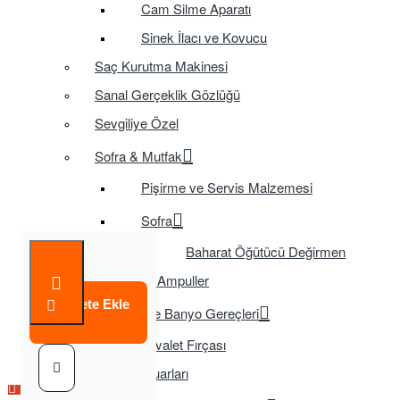
Cam Silme Aparatı
Sinek İlacı ve Kovucu
Saç Kurutma Makinesi
Sanal Gerçeklik Gözlüğü
Sevgiliye Özel
Sofra & Mutfak
Pişirme ve Servis Malzemesi
Sofra
Baharat Öğütücü Değirmen
Tasarruflu Ampuller
Sepete Ekle
Temizlik ve Banyo Gereçleri
Tuvalet Fırçası
TV Aksesuarları
Çok Satılan Ürün
Çok Satılan Ürün