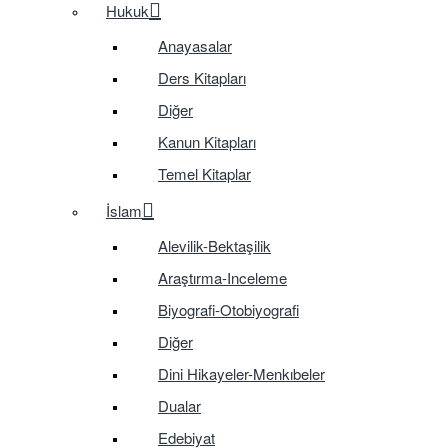
Hukuk
Anayasalar
Ders Kitapları
Diğer
Kanun Kitapları
Temel Kitaplar
İslam
Alevilik-Bektaşilik
Araştırma-Inceleme
Biyografi-Otobiyografi
Diğer
Dini Hikayeler-Menkıbeler
Dualar
Edebiyat