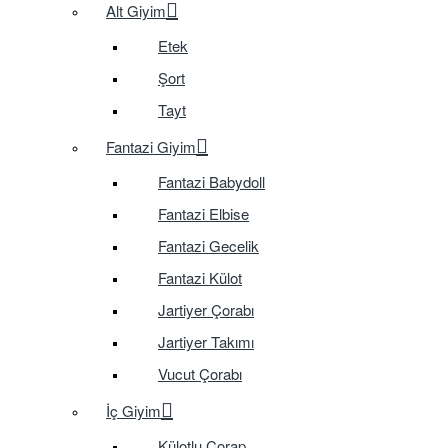
Alt Giyim
Etek
Şort
Tayt
Fantazi Giyim
Fantazi Babydoll
Fantazi Elbise
Fantazi Gecelik
Fantazi Külot
Jartiyer Çorabı
Jartiyer Takımı
Vucut Çorabı
İç Giyim
Külotlu Çorap