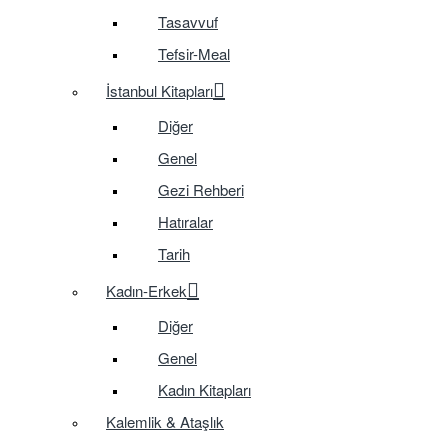
Tasavvuf
Tefsir-Meal
İstanbul Kitapları
Diğer
Genel
Gezi Rehberi
Hatıralar
Tarih
Kadın-Erkek
Diğer
Genel
Kadın Kitapları
Kalemlik & Ataşlık