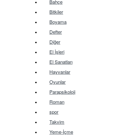
Bahçe
Bitkiler
Boyama
Defter
Diğer
El İşleri
El Sanatları
Hayvanlar
Oyunlar
Parapsikoloji
Roman
spor
Takvim
Yeme-İçme