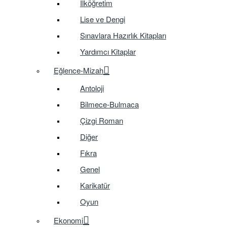
İlköğretim
Lise ve Dengi
Sınavlara Hazırlık Kitapları
Yardımcı Kitaplar
Eğlence-Mizah
Antoloji
Bilmece-Bulmaca
Çizgi Roman
Diğer
Fıkra
Genel
Karikatür
Oyun
Ekonomi