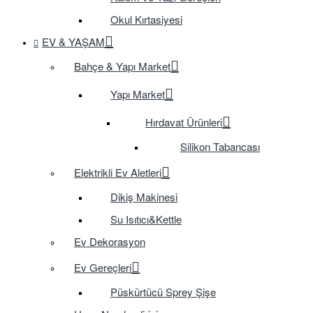
Okul Kırtasiyesi
EV & YAŞAM
Bahçe & Yapı Market
Yapı Market
Hırdavat Ürünleri
Silikon Tabancası
Elektrikli Ev Aletleri
Dikiş Makinesi
Su Isıtıcı&Kettle
Ev Dekorasyon
Ev Gereçleri
Püskürtücü Sprey Şişe