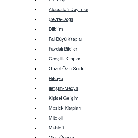
Atasözleri-Deyimler
Çevre-Doğa
Dilbilim
Fal-Büyü kitapları
Faydalı Bilgiler
Gençlik Kitapları
Güzel-Özlü Sözler
Hikaye
İletişim-Medya
Kişisel Gelişim
Meslek Kitapları
Mitoloji
Muhtelif
Okul Öncesi