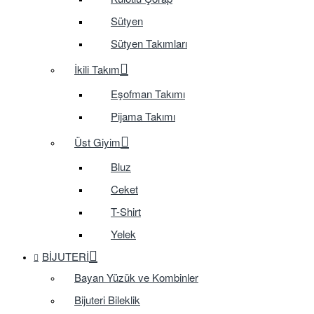
Sütyen
Sütyen Takımları
İkili Takım
Eşofman Takımı
Pijama Takımı
Üst Giyim
Bluz
Ceket
T-Shirt
Yelek
BIJUTERI
Bayan Yüzük ve Kombinler
Bijuteri Bileklik