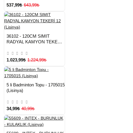
537,99₺
643,99₺
HIZLI
Yeni Ürün
36102 - 120CM SIMIT
TESLİMAT
RADYAL KAMYON TEKERİ
12 (Lisinya)
1.023,99₺
1.224,99₺
HIZLI
Yeni Ürün
5 li Badminton Topu - 1705015
TESLİMAT
Çok Satılan Ürün
(Lisinya)
34,99₺
40,99₺
HIZLI
Yeni Ürün