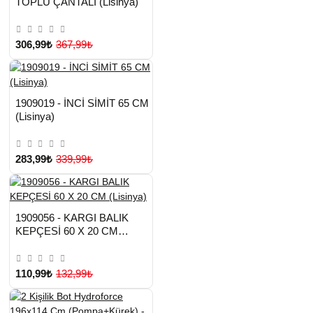
TOPLU ÇANTALI (Lisinya)
306,99₺
367,99₺
HIZLI
Yeni Ürün
1909019 - İNCİ SİMİT 65 CM
TESLİMAT
(Lisinya)
283,99₺
339,99₺
HIZLI
Yeni Ürün
1909056 - KARGI BALIK
TESLİMAT
Çok Satılan Ürün
KEPÇESİ 60 X 20 CM
(Lisinya)
110,99₺
132,99₺