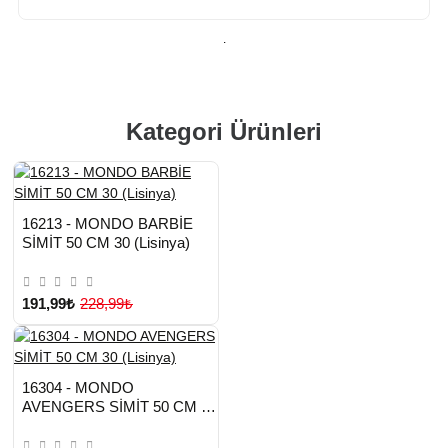
.
Kategori Ürünleri
HIZLI
Yeni Ürün
16213 - MONDO BARBİE
TESLİMAT
Çok Satılan Ürün
SİMİT 50 CM 30 (Lisinya)
191,99₺
228,99₺
HIZLI
Yeni Ürün
16304 - MONDO
TESLİMAT
AVENGERS SİMİT 50 CM 30
(Lisinya)