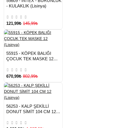
55609 - INTEX - BURUNLUK
TESLİMAT
Çok Satılan Ürün
- KULAKLIK (Lisinya)
121,99₺
145,99₺
HIZLI
Yeni Ürün
55915 - KÖPEK BALIĞI
TESLİMAT
ÇOCUK TEK MASKE 12
(Lisinya)
670,99₺
802,99₺
HIZLI
Yeni Ürün
56253 - KALP ŞEKİLLİ
TESLİMAT
DONUT SİMİT 104 CM 12
(Lisinya)