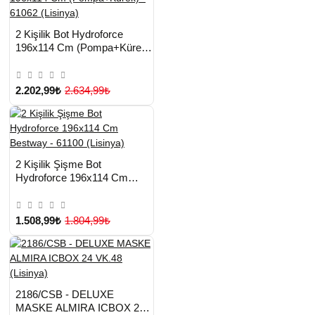
HIZLI
Yeni Ürün
2 Kişilik Bot Hydroforce
TESLİMAT
196x114 Cm (Pompa+Kürek)
- 61062 (Lisinya)
2.202,99₺
2.634,99₺
HIZLI
Yeni Ürün
2 Kişilik Şişme Bot
TESLİMAT
Hydroforce 196x114 Cm
Çok Satılan Ürün
Bestway - 61100 (Lisinya)
1.508,99₺
1.804,99₺
HIZLI
Yeni Ürün
2186/CSB - DELUXE
TESLİMAT
MASKE ALMIRA ICBOX 24