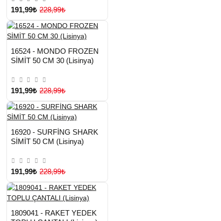
191,99₺
228,99₺
HIZLI
Yeni Ürün
16524 - MONDO FROZEN
TESLİMAT
SİMİT 50 CM 30 (Lisinya)
191,99₺
228,99₺
HIZLI
Yeni Ürün
16920 - SURFİNG SHARK
TESLİMAT
SİMİT 50 CM (Lisinya)
191,99₺
228,99₺
HIZLI
Yeni Ürün
1809041 - RAKET YEDEK
TESLİMAT