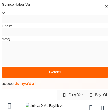
Gelince Haber Ver
×
Ad
E-posta
Mesaj
Gönder
e
Lisinya’da!
Giriş Yap
Bayi Ol