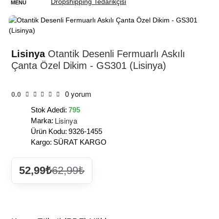
HIZLI
TESLİMAT
Lisinya
Otantik Desenli Fermuarlı Askılı
Çanta Özel Dikim - GS301 (Lisinya)
0 yorum
0.0
Stok Adedi:
795
Lisinya
Marka:
Ürün Kodu:
9326-1455
Kargo:
SÜRAT KARGO
52,99₺
62,99₺