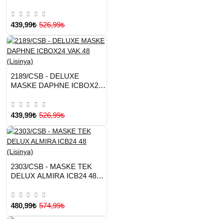
VK.48 (Lisinya)
439,99₺
526,99₺
HIZLI
Yeni Ürün
2189/CSB - DELUXE
TESLİMAT
MASKE DAPHNE ICBOX24
VAK.48 (Lisinya)
439,99₺
526,99₺
HIZLI
Yeni Ürün
2303/CSB - MASKE TEK
TESLİMAT
DELUX ALMIRA ICB24 48
(Lisinya)
480,99₺
574,99₺