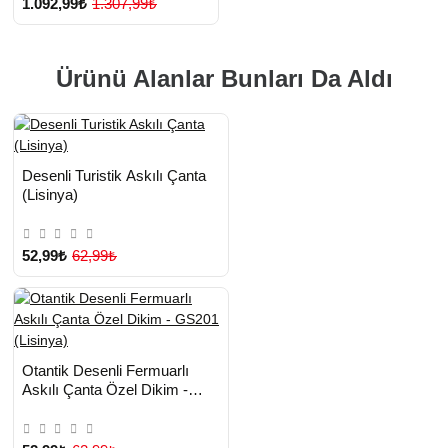
1.092,99₺
1.307,99₺
Ürünü Alanlar Bunları Da Aldı
HIZLI
Yeni Ürün
Desenli Turistik Askılı Çanta
TESLİMAT
Çok Satılan Ürün
(Lisinya)
52,99₺
62,99₺
HIZLI
Yeni Ürün
Otantik Desenli Fermuarlı
TESLİMAT
Askılı Çanta Özel Dikim -
Çok Satılan Ürün
GS201 (Lisinya)