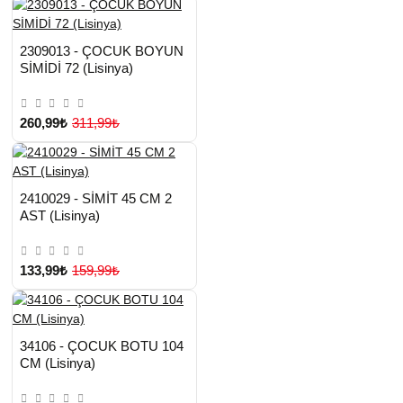
HIZLI
Yeni Ürün
2309013 - ÇOCUK BOYUN
TESLİMAT
SİMİDİ 72 (Lisinya)
260,99₺
311,99₺
HIZLI
Yeni Ürün
2410029 - SİMİT 45 CM 2
TESLİMAT
AST (Lisinya)
133,99₺
159,99₺
HIZLI
Yeni Ürün
34106 - ÇOCUK BOTU 104
TESLİMAT
CM (Lisinya)