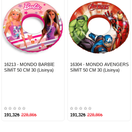
HIZLI
HIZLI
Yeni Ürün
Yeni Ürün
16213 - MONDO BARBİE
16304 - MONDO AVENGERS
TESLİMAT
TESLİMAT
SİMİT 50 CM 30 (Lisinya)
SİMİT 50 CM 30 (Lisinya)
191,32₺
228,86₺
191,32₺
228,86₺
Çok Satılan Ürün