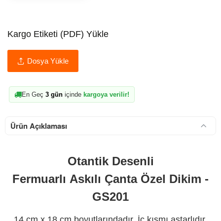
Kargo Etiketi (PDF) Yükle
Dosya Yükle
En Geç
3 gün
içinde
kargoya verilir!
Ürün Açıklaması
Otantik Desenli
Fermuarlı Askılı Çanta Özel Dikim -
GS201
14 cm x 18 cm boyutlarındadır. İç kısmı astarlıdır.