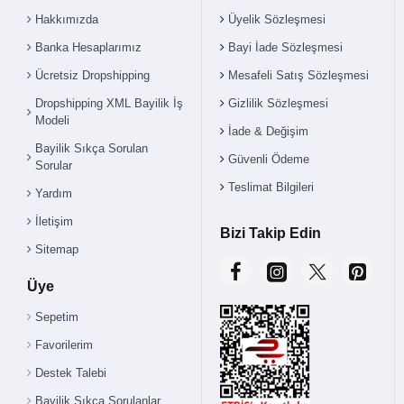
Çok Satılan Ürün
Çok Satılan Ürün
Hakkımızda
Üyelik Sözleşmesi
Banka Hesaplarımız
Bayi İade Sözleşmesi
Ücretsiz Dropshipping
Mesafeli Satış Sözleşmesi
Dropshipping XML Bayilik İş
Gizlilik Sözleşmesi
Modeli
İade & Değişim
Bayilik Sıkça Sorulan
Güvenli Ödeme
Sorular
Teslimat Bilgileri
Yardım
İletişim
Bizi Takip Edin
Sitemap
Üye
Sepetim
Favorilerim
Destek Talebi
Bayilik Sıkça Sorulanlar