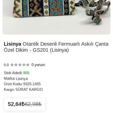
HIZLI
TESLİMAT
Lisinya
Otantik Desenli Fermuarlı Askılı Çanta
Özel Dikim - GS201 (Lisinya)
0 yorum
0.0
Stok Adedi:
805
Lisinya
Marka:
Ürün Kodu:
9325-1455
Kargo:
SÜRAT KARGO
52,64₺
62,98₺