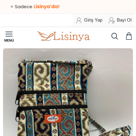
⭐ Sadece
Lisinya’da!
Giriş Yap
Bayi Ol