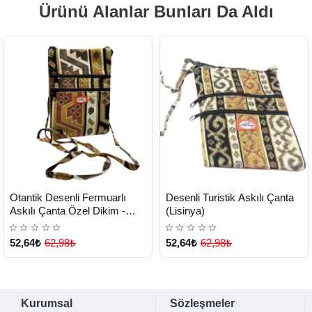
Ürünü Alanlar Bunları Da Aldı
HIZLI
HIZLI
Yeni Ürün
Yeni Ürün
Otantik Desenli Fermuarlı
Desenli Turistik Askılı Çanta
TESLİMAT
TESLİMAT
Askılı Çanta Özel Dikim -
(Lisinya)
GS301 (Lisinya)
52,64₺
62,98₺
52,64₺
62,98₺
Kurumsal
Sözleşmeler