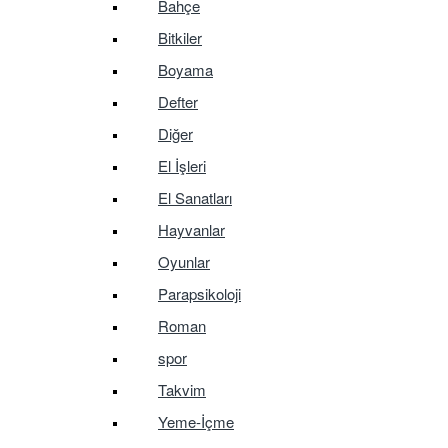
Bahçe
Bitkiler
Boyama
Defter
Diğer
El İşleri
El Sanatları
Hayvanlar
Oyunlar
Parapsikoloji
Roman
spor
Takvim
Yeme-İçme