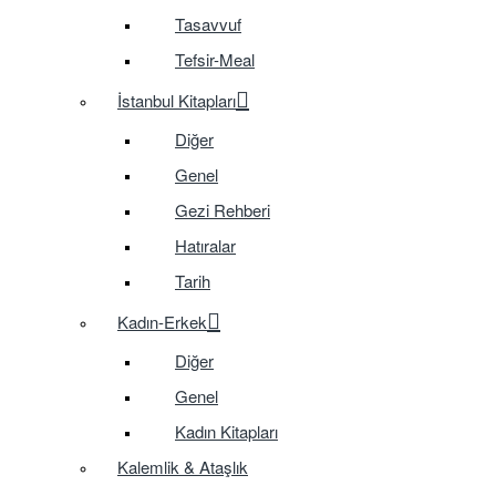
Tasavvuf
Tefsir-Meal
İstanbul Kitapları
Diğer
Genel
Gezi Rehberi
Hatıralar
Tarih
Kadın-Erkek
Diğer
Genel
Kadın Kitapları
Kalemlik & Ataşlık