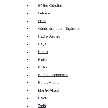
Eğitim-Öğretim
Felsefe
Fıkıh
Günümüz İslam Düşüncesi
Hadis-Sünnet
Hayat
Hukuk
Kişiler
Kültür
Kuran/ İncelemeleri
Kuran/Mushaf
Mantık-Akaid
Siyer
Tarih