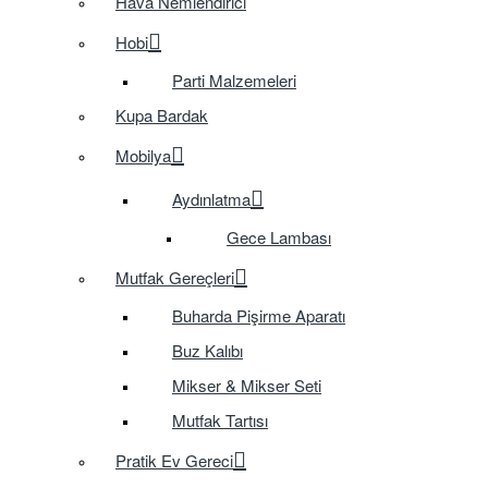
Hava Nemlendirici
Hobi
Parti Malzemeleri
Kupa Bardak
Mobilya
Aydınlatma
Gece Lambası
Mutfak Gereçleri
Buharda Pişirme Aparatı
Buz Kalıbı
Mikser & Mikser Seti
Mutfak Tartısı
Pratik Ev Gereci