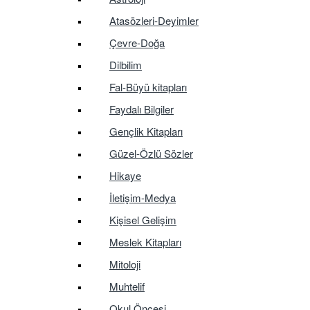
Atasözleri-Deyimler
Çevre-Doğa
Dilbilim
Fal-Büyü kitapları
Faydalı Bilgiler
Gençlik Kitapları
Güzel-Özlü Sözler
Hikaye
İletişim-Medya
Kişisel Gelişim
Meslek Kitapları
Mitoloji
Muhtelif
Okul Öncesi