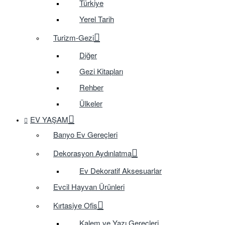
Türkiye
Yerel Tarih
Turizm-Gezi
Diğer
Gezi Kitapları
Rehber
Ülkeler
EV YAŞAM
Banyo Ev Gereçleri
Dekorasyon Aydınlatma
Ev Dekoratif Aksesuarlar
Evcil Hayvan Ürünleri
Kırtasiye Ofis
Kalem ve Yazı Gereçleri