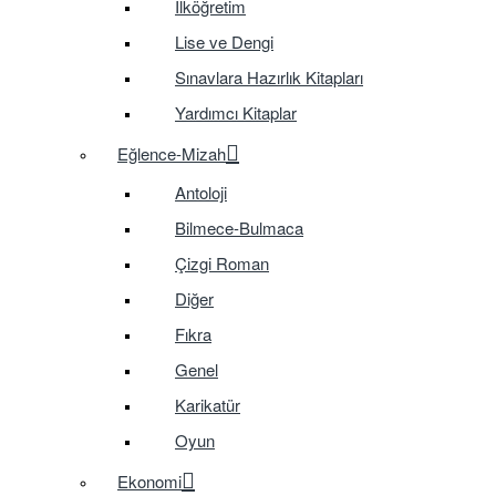
İlköğretim
Lise ve Dengi
Sınavlara Hazırlık Kitapları
Yardımcı Kitaplar
Eğlence-Mizah
Antoloji
Bilmece-Bulmaca
Çizgi Roman
Diğer
Fıkra
Genel
Karikatür
Oyun
Ekonomi