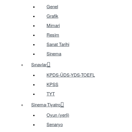
Genel
Grafik
Mimari
Resim
Sanat Tarihi
Sinema
Sınavlar
KPDS-ÜDS-YDS-TOEFL
KPSS
TYT
Sinema-Tiyatro
Oyun (yerli)
Senaryo