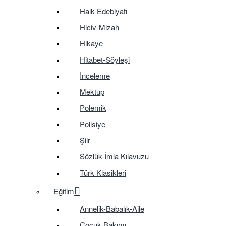
Halk Edebiyatı
Hiciv-Mizah
Hikaye
Hitabet-Söyleşi
İnceleme
Mektup
Polemik
Polisiye
Şiir
Sözlük-İmla Kılavuzu
Türk Klasikleri
Eğitim
Annelik-Babalık-Aile
Çocuk Bakımı