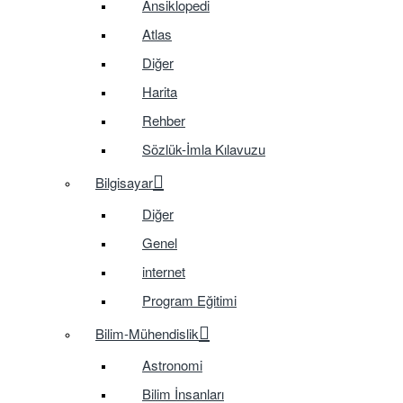
Ansiklopedi
Atlas
Diğer
Harita
Rehber
Sözlük-İmla Kılavuzu
Bilgisayar
Diğer
Genel
internet
Program Eğitimi
Bilim-Mühendislik
Astronomi
Bilim İnsanları