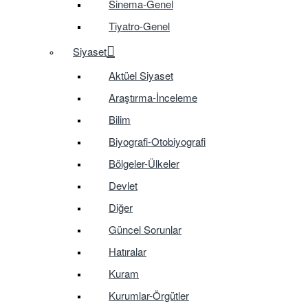
Sinema-Genel
Tiyatro-Genel
Siyaset
Aktüel Siyaset
Araştırma-İnceleme
Bilim
Biyografi-Otobiyografi
Bölgeler-Ülkeler
Devlet
Diğer
Güncel Sorunlar
Hatıralar
Kuram
Kurumlar-Örgütler