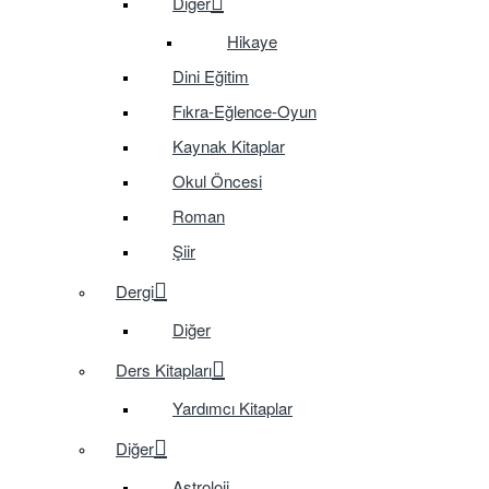
Diğer
Hikaye
Dini Eğitim
Fıkra-Eğlence-Oyun
Kaynak Kitaplar
Okul Öncesi
Roman
Şiir
Dergi
Diğer
Ders Kitapları
Yardımcı Kitaplar
Diğer
Astroloji