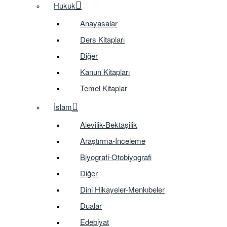
Hukuk
Anayasalar
Ders Kitapları
Diğer
Kanun Kitapları
Temel Kitaplar
İslam
Alevilik-Bektaşilik
Araştırma-Inceleme
Biyografi-Otobiyografi
Diğer
Dini Hikayeler-Menkıbeler
Dualar
Edebiyat