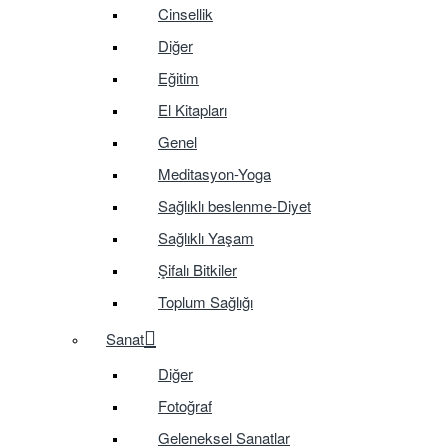
Cinsellik
Diğer
Eğitim
El Kitapları
Genel
Meditasyon-Yoga
Sağlıklı beslenme-Diyet
Sağlıklı Yaşam
Şifalı Bitkiler
Toplum Sağlığı
Sanat
Diğer
Fotoğraf
Geleneksel Sanatlar