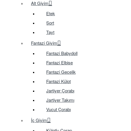
Alt Giyim
Etek
Şort
Tayt
Fantazi Giyim
Fantazi Babydoll
Fantazi Elbise
Fantazi Gecelik
Fantazi Külot
Jartiyer Çorabı
Jartiyer Takımı
Vucut Çorabı
İç Giyim
Külotlu Çorap