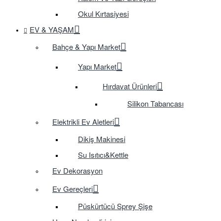
Okul Kırtasiyesi
EV & YAŞAM
Bahçe & Yapı Market
Yapı Market
Hırdavat Ürünleri
Silikon Tabancası
Elektrikli Ev Aletleri
Dikiş Makinesi
Su Isıtıcı&Kettle
Ev Dekorasyon
Ev Gereçleri
Püskürtücü Sprey Şişe