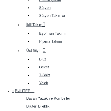
Sütyen
Sütyen Takımları
İkili Takım
Eşofman Takımı
Pijama Takımı
Üst Giyim
Bluz
Ceket
T-Shirt
Yelek
BIJUTERI
Bayan Yüzük ve Kombinler
Bijuteri Bileklik