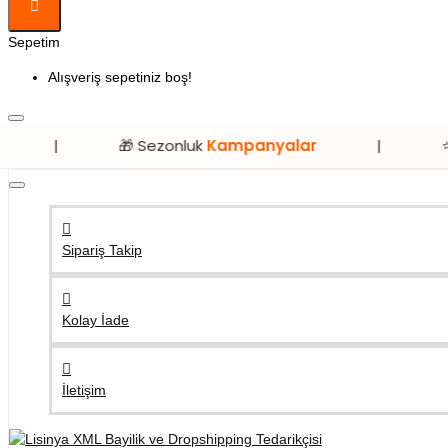
Sepetim
Alışveriş sepetiniz boş!
🎁 Sezonluk
Kampanyalar
|
⭐ Sadece
Li
Sipariş Takip
Kolay İade
İletişim