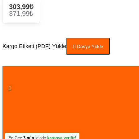
303,99₺
371,99₺
Kargo Etiketi (PDF) Yükle
Dosya Yükle
Sepete Ekle
En Geç
3 gün
içinde
kargoya verilir!