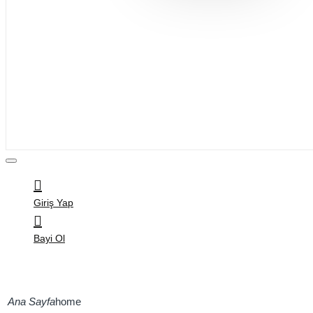
Bijuteri
Saç Aksesuarları
Kitap & Kırtasiye
Ev Yaşam
Oyuncak
Hırdavat
Tüm Ürünler
Giriş Yap
Bayi Ol
home