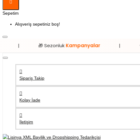
Sepetim
Alışveriş sepetiniz boş!
🎁 Sezonluk
Kampanyalar
|
⭐ Sadece
Li
Sipariş Takip
Kolay İade
İletişim