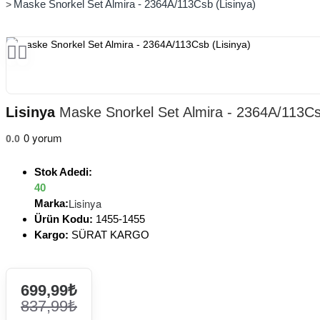
Maske Snorkel Set Almira - 2364A/113Csb (Lisinya)
Lisinya
Maske Snorkel Set Almira - 2364A/113Csb
0 yorum
0.0
Stok Adedi:
40
Lisinya
Marka:
Ürün Kodu:
1455-1455
Kargo:
SÜRAT KARGO
699,99₺
837,99₺