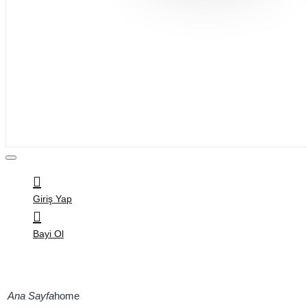
Bijuteri
Saç Aksesuarları
Kitap & Kırtasiye
Ev Yaşam
Oyuncak
Hırdavat
Tüm Ürünler
Giriş Yap
Bayi Ol
home