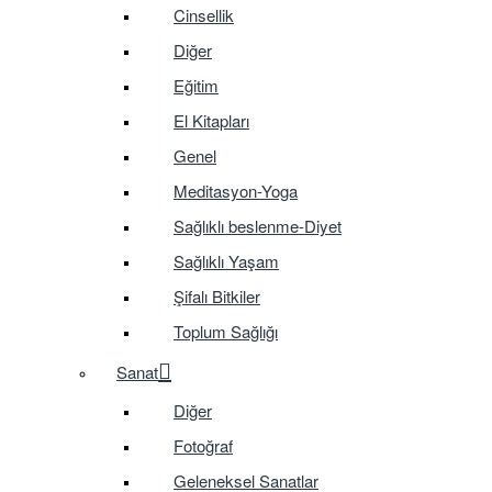
Cinsellik
Diğer
Eğitim
El Kitapları
Genel
Meditasyon-Yoga
Sağlıklı beslenme-Diyet
Sağlıklı Yaşam
Şifalı Bitkiler
Toplum Sağlığı
Sanat
Diğer
Fotoğraf
Geleneksel Sanatlar