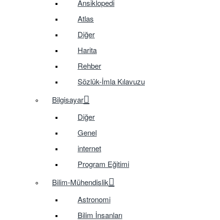
Ansiklopedi
Atlas
Diğer
Harita
Rehber
Sözlük-İmla Kılavuzu
Bilgisayar
Diğer
Genel
internet
Program Eğitimi
Bilim-Mühendislik
Astronomi
Bilim İnsanları