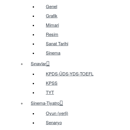
Genel
Grafik
Mimari
Resim
Sanat Tarihi
Sinema
Sınavlar
KPDS-ÜDS-YDS-TOEFL
KPSS
TYT
Sinema-Tiyatro
Oyun (yerli)
Senaryo