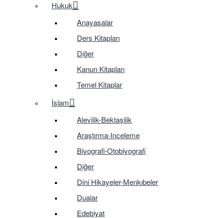
Hukuk
Anayasalar
Ders Kitapları
Diğer
Kanun Kitapları
Temel Kitaplar
İslam
Alevilik-Bektaşilik
Araştırma-Inceleme
Biyografi-Otobiyografi
Diğer
Dini Hikayeler-Menkıbeler
Dualar
Edebiyat