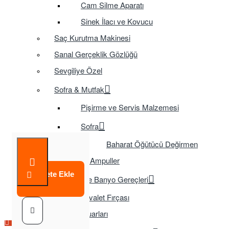
Cam Silme Aparatı
Sinek İlacı ve Kovucu
Saç Kurutma Makinesi
Sanal Gerçeklik Gözlüğü
Sevgiliye Özel
Sofra & Mutfak
Pişirme ve Servis Malzemesi
Sofra
Baharat Öğütücü Değirmen
Tasarruflu Ampuller
Sepete Ekle
Temizlik ve Banyo Gereçleri
Tuvalet Fırçası
TV Aksesuarları
Çok Satılan Ürün