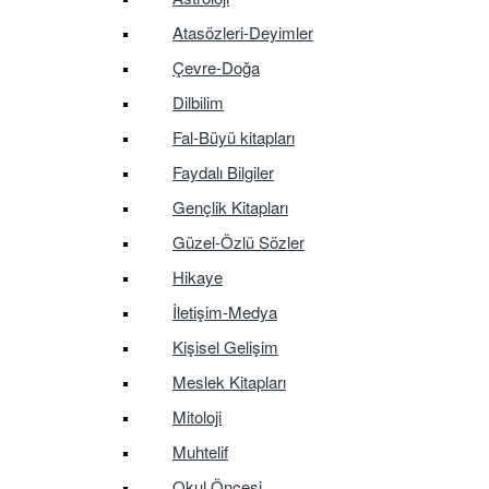
Atasözleri-Deyimler
Çevre-Doğa
Dilbilim
Fal-Büyü kitapları
Faydalı Bilgiler
Gençlik Kitapları
Güzel-Özlü Sözler
Hikaye
İletişim-Medya
Kişisel Gelişim
Meslek Kitapları
Mitoloji
Muhtelif
Okul Öncesi