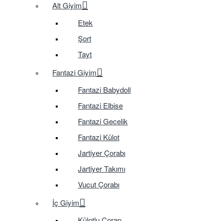
Alt Giyim
Etek
Şort
Tayt
Fantazi Giyim
Fantazi Babydoll
Fantazi Elbise
Fantazi Gecelik
Fantazi Külot
Jartiyer Çorabı
Jartiyer Takımı
Vucut Çorabı
İç Giyim
Külotlu Çorap