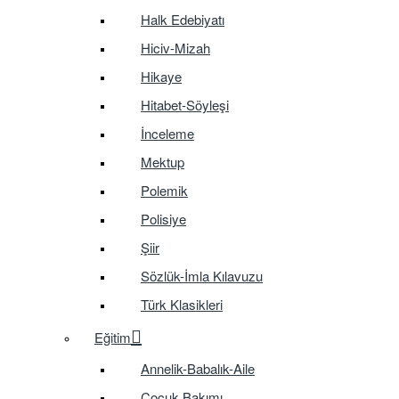
Halk Edebiyatı
Hiciv-Mizah
Hikaye
Hitabet-Söyleşi
İnceleme
Mektup
Polemik
Polisiye
Şiir
Sözlük-İmla Kılavuzu
Türk Klasikleri
Eğitim
Annelik-Babalık-Aile
Çocuk Bakımı