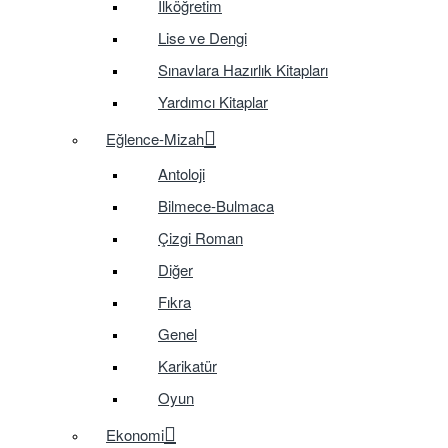
İlköğretim
Lise ve Dengi
Sınavlara Hazırlık Kitapları
Yardımcı Kitaplar
Eğlence-Mizah
Antoloji
Bilmece-Bulmaca
Çizgi Roman
Diğer
Fıkra
Genel
Karikatür
Oyun
Ekonomi