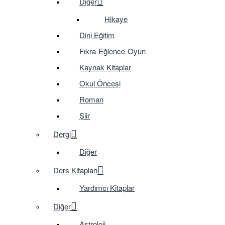
Diğer
Hikaye
Dini Eğitim
Fıkra-Eğlence-Oyun
Kaynak Kitaplar
Okul Öncesi
Roman
Şiir
Dergi
Diğer
Ders Kitapları
Yardımcı Kitaplar
Diğer
Astroloji