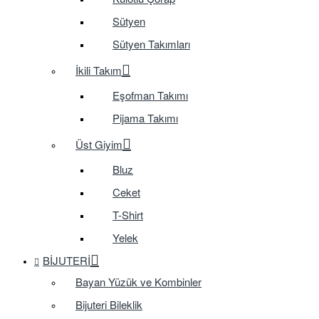
Sütyen
Sütyen Takımları
İkili Takım
Eşofman Takımı
Pijama Takımı
Üst Giyim
Bluz
Ceket
T-Shirt
Yelek
BIJUTERI
Bayan Yüzük ve Kombinler
Bijuteri Bileklik