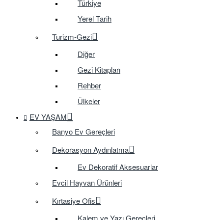
Türkiye
Yerel Tarih
Turizm-Gezi
Diğer
Gezi Kitapları
Rehber
Ülkeler
EV YAŞAM
Banyo Ev Gereçleri
Dekorasyon Aydınlatma
Ev Dekoratif Aksesuarlar
Evcil Hayvan Ürünleri
Kırtasiye Ofis
Kalem ve Yazı Gereçleri