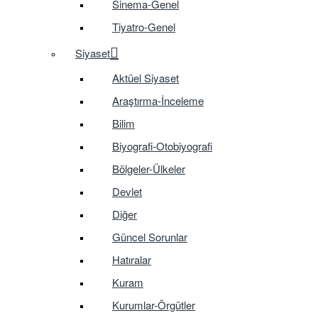
Sinema-Genel
Tiyatro-Genel
Siyaset
Aktüel Siyaset
Araştırma-İnceleme
Bilim
Biyografi-Otobiyografi
Bölgeler-Ülkeler
Devlet
Diğer
Güncel Sorunlar
Hatıralar
Kuram
Kurumlar-Örgütler