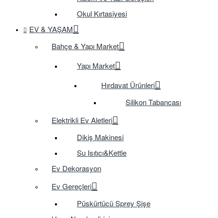
Okul Kırtasiyesi
EV & YAŞAM
Bahçe & Yapı Market
Yapı Market
Hırdavat Ürünleri
Silikon Tabancası
Elektrikli Ev Aletleri
Dikiş Makinesi
Su Isıtıcı&Kettle
Ev Dekorasyon
Ev Gereçleri
Püskürtücü Sprey Şişe