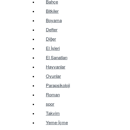
Bahçe
Bitkiler
Boyama
Defter
Diğer
El İşleri
El Sanatları
Hayvanlar
Oyunlar
Parapsikoloji
Roman
spor
Takvim
Yeme-İçme