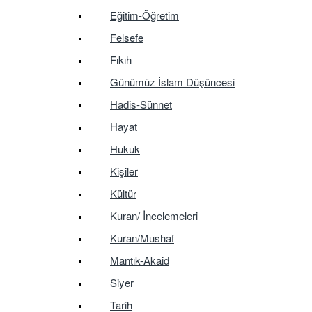
Eğitim-Öğretim
Felsefe
Fıkıh
Günümüz İslam Düşüncesi
Hadis-Sünnet
Hayat
Hukuk
Kişiler
Kültür
Kuran/ İncelemeleri
Kuran/Mushaf
Mantık-Akaid
Siyer
Tarih