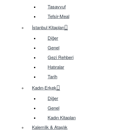
Tasavvuf
Tefsir-Meal
İstanbul Kitapları
Diğer
Genel
Gezi Rehberi
Hatıralar
Tarih
Kadın-Erkek
Diğer
Genel
Kadın Kitapları
Kalemlik & Ataşlık