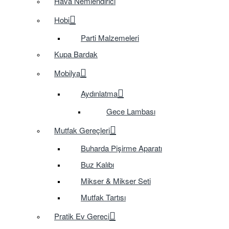
Hava Nemlendirici
Hobi
Parti Malzemeleri
Kupa Bardak
Mobilya
Aydınlatma
Gece Lambası
Mutfak Gereçleri
Buharda Pişirme Aparatı
Buz Kalıbı
Mikser & Mikser Seti
Mutfak Tartısı
Pratik Ev Gereci