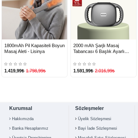
HIZLI
HIZLI
Yeni Ürün
Yeni Ürün
1800mAh Pil Kapasiteli Boyun
2000 mAh Şarjlı Masaj
TESLİMAT
TESLİMAT
Masaj Aleti - Lisinya
Tabancası 6 Başlık Ayarlı
Güçlü Masaj Cihazı - Lisinya
1.419,99₺
1.798,99₺
1.591,99₺
2.016,99₺
Kurumsal
Sözleşmeler
Hakkımızda
Üyelik Sözleşmesi
Banka Hesaplarımız
Bayi İade Sözleşmesi
Ücretsiz Dropshipping
Mesafeli Satış Sözleşmesi