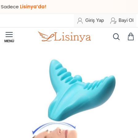
ece
Lisinya’da!
Giriş Yap
Bayi Ol