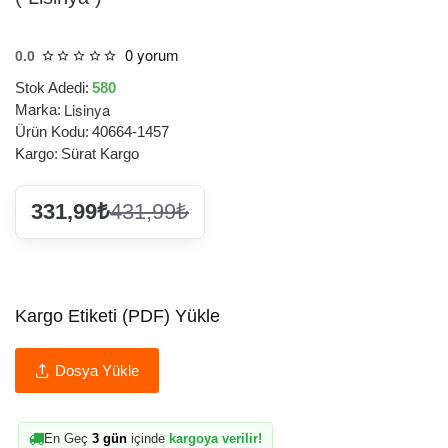
0 yorum
0.0
Stok Adedi:
580
Lisinya
Marka:
Ürün Kodu:
40664-1457
Kargo:
Sürat Kargo
331,99₺
431,99₺
Kargo Etiketi (PDF) Yükle
Dosya Yükle
En Geç
3 gün
içinde
kargoya verilir!