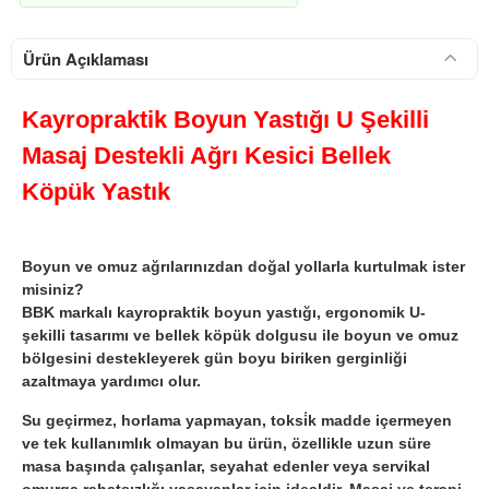
Ürün Açıklaması
Kayropraktik Boyun Yastığı U Şekilli
Masaj Destekli Ağrı Kesici Bellek
Köpük Yastık
Boyun ve omuz ağrılarınızdan doğal yollarla kurtulmak ister
misiniz?
BBK markalı kayropraktik boyun yastığı
, ergonomik
U-
şekilli tasarımı
ve
bellek köpük dolgusu
ile
boyun ve omuz
bölgesini destekleyerek
gün boyu biriken gerginliği
azaltmaya yardımcı olur.
Su geçirmez
,
horlama yapmayan
,
toksi̇k madde içermeyen
ve
tek kullanımlık olmayan
bu ürün, özellikle uzun süre
masa başında çalışanlar, seyahat edenler veya servikal
omurga rahatsızlığı yaşayanlar için idealdir.
Masaj ve terapi