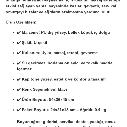
etkisi
sağlayan yapısı sayesinde
kasları gevşetir, servikal
omurgayı hizalar
ve
ağrıların azalmasına yardımcı olur
.
Ürün Özellikleri:
✔️ Malzeme: PU dış yüzey, bellek köpük iç dolgu
✔️ Şekil: U-şekil
✔️ Kullanım: Uyku, masaj, terapi, gevşeme
✔️ Su geçirmez, horlama önleyici ve toksik madde
içermez
✔️ Kapitone yüzey, estetik ve konforlu tasarım
✔️ Renk Seçenekleri: Mavi
✔️ Ürün Boyutu: 54x36x45 cm
✔️ Paket Boyutu: 24x21x13 cm – Ağırlık: 0.4 kg
Boyun ağrısı giderici
,
servikal destek yastığı
,
omuz