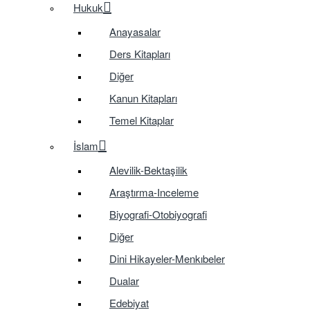
Hukuk
Anayasalar
Ders Kitapları
Diğer
Kanun Kitapları
Temel Kitaplar
İslam
Alevilik-Bektaşilik
Araştırma-Inceleme
Biyografi-Otobiyografi
Diğer
Dini Hikayeler-Menkıbeler
Dualar
Edebiyat