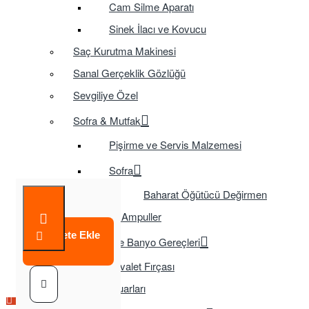
Cam Silme Aparatı
Sinek İlacı ve Kovucu
Saç Kurutma Makinesi
Sanal Gerçeklik Gözlüğü
Sevgiliye Özel
Sofra & Mutfak
Pişirme ve Servis Malzemesi
Sofra
Baharat Öğütücü Değirmen
Tasarruflu Ampuller
Sepete Ekle
Temizlik ve Banyo Gereçleri
Tuvalet Fırçası
TV Aksesuarları
Çok Satılan Ürün
Çok Satılan Ürün