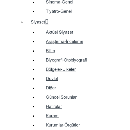
Sinema-Genel
Tiyatro-Genel
Siyaset
Aktüel Siyaset
Araştırma-İnceleme
Bilim
Biyografi-Otobiyografi
Bölgeler-Ülkeler
Devlet
Diğer
Güncel Sorunlar
Hatıralar
Kuram
Kurumlar-Örgütler