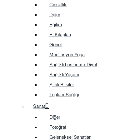
Cinsellik
Diğer
Eğitim
El Kitapları
Genel
Meditasyon-Yoga
Sağlıklı beslenme-Diyet
Sağlıklı Yaşam
Şifalı Bitkiler
Toplum Sağlığı
Sanat
Diğer
Fotoğraf
Geleneksel Sanatlar