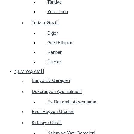
Türkiye
Yerel Tarih
Turizm-Gezi
Diğer
Gezi Kitapları
Rehber
Ülkeler
EV YAŞAM
Banyo Ev Gereçleri
Dekorasyon Aydınlatma
Ev Dekoratif Aksesuarlar
Evcil Hayvan Ürünleri
Kırtasiye Ofis
Kalem ve Yazı Gereçleri