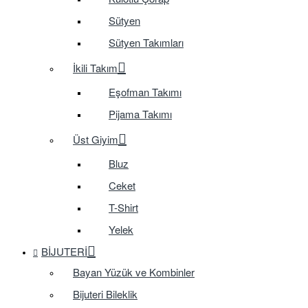
Sütyen
Sütyen Takımları
İkili Takım
Eşofman Takımı
Pijama Takımı
Üst Giyim
Bluz
Ceket
T-Shirt
Yelek
BIJUTERI
Bayan Yüzük ve Kombinler
Bijuteri Bileklik