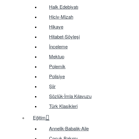
Halk Edebiyatı
Hiciv-Mizah
Hikaye
Hitabet-Söyleşi
İnceleme
Mektup
Polemik
Polisiye
Şiir
Sözlük-İmla Kılavuzu
Türk Klasikleri
Eğitim
Annelik-Babalık-Aile
Çocuk Bakımı