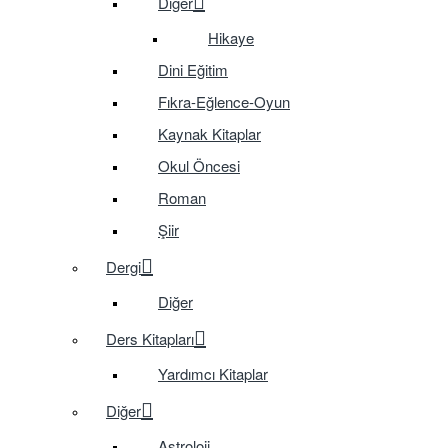
Diğer
Hikaye
Dini Eğitim
Fıkra-Eğlence-Oyun
Kaynak Kitaplar
Okul Öncesi
Roman
Şiir
Dergi
Diğer
Ders Kitapları
Yardımcı Kitaplar
Diğer
Astroloji