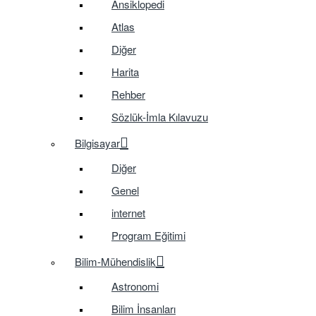
Ansiklopedi
Atlas
Diğer
Harita
Rehber
Sözlük-İmla Kılavuzu
Bilgisayar
Diğer
Genel
internet
Program Eğitimi
Bilim-Mühendislik
Astronomi
Bilim İnsanları