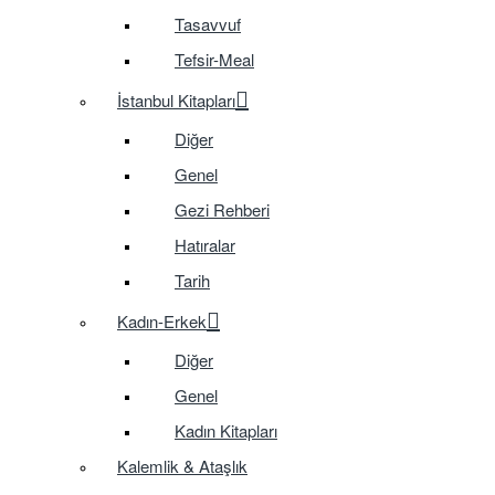
Tasavvuf
Tefsir-Meal
İstanbul Kitapları
Diğer
Genel
Gezi Rehberi
Hatıralar
Tarih
Kadın-Erkek
Diğer
Genel
Kadın Kitapları
Kalemlik & Ataşlık