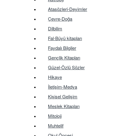
Atasözleri-Deyimler
Çevre-Doğa
Dilbilim
Fal-Büyü kitapları
Faydalı Bilgiler
Gençlik Kitapları
Güzel-Özlü Sözler
Hikaye
İletişim-Medya
Kişisel Gelişim
Meslek Kitapları
Mitoloji
Muhtelif
Okul Öncesi