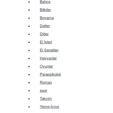
Bahçe
Bitkiler
Boyama
Defter
Diğer
El İşleri
El Sanatları
Hayvanlar
Oyunlar
Parapsikoloji
Roman
spor
Takvim
Yeme-İçme