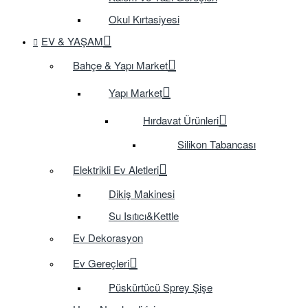
Okul Kırtasiyesi
EV & YAŞAM
Bahçe & Yapı Market
Yapı Market
Hırdavat Ürünleri
Silikon Tabancası
Elektrikli Ev Aletleri
Dikiş Makinesi
Su Isıtıcı&Kettle
Ev Dekorasyon
Ev Gereçleri
Püskürtücü Sprey Şişe