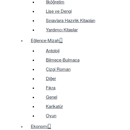
İlköğretim
Lise ve Dengi
Sınavlara Hazırlık Kitapları
Yardımcı Kitaplar
Eğlence-Mizah
Antoloji
Bilmece-Bulmaca
Çizgi Roman
Diğer
Fıkra
Genel
Karikatür
Oyun
Ekonomi