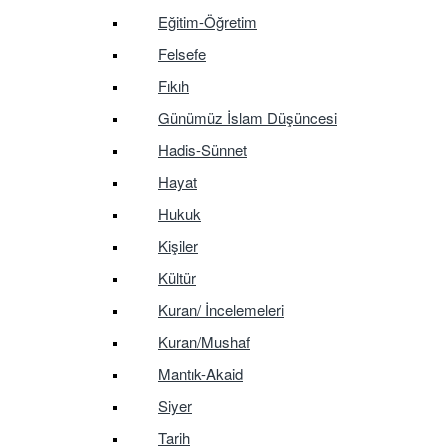
Eğitim-Öğretim
Felsefe
Fıkıh
Günümüz İslam Düşüncesi
Hadis-Sünnet
Hayat
Hukuk
Kişiler
Kültür
Kuran/ İncelemeleri
Kuran/Mushaf
Mantık-Akaid
Siyer
Tarih