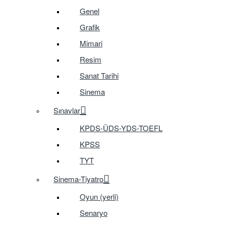
Genel
Grafik
Mimari
Resim
Sanat Tarihi
Sinema
Sınavlar
KPDS-ÜDS-YDS-TOEFL
KPSS
TYT
Sinema-Tiyatro
Oyun (yerli)
Senaryo