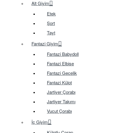
Alt Giyim
Etek
Şort
Tayt
Fantazi Giyim
Fantazi Babydoll
Fantazi Elbise
Fantazi Gecelik
Fantazi Külot
Jartiyer Çorabı
Jartiyer Takımı
Vucut Çorabı
İç Giyim
Külotlu Çorap