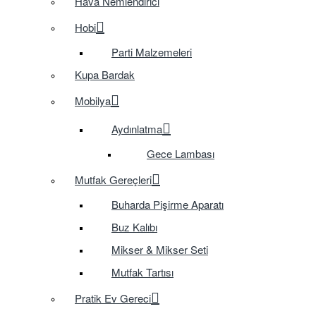
Hava Nemlendirici
Hobi
Parti Malzemeleri
Kupa Bardak
Mobilya
Aydınlatma
Gece Lambası
Mutfak Gereçleri
Buharda Pişirme Aparatı
Buz Kalıbı
Mikser & Mikser Seti
Mutfak Tartısı
Pratik Ev Gereci