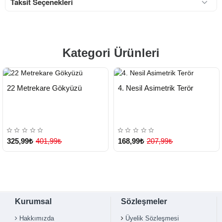
Taksit Seçenekleri
Kategori Ürünleri
HIZLI
HIZLI
Yeni Ürün
Yeni Ürün
22 Metrekare Gökyüzü
4. Nesil Asimetrik Terör
TESLİMAT
TESLİMAT
325,99₺
401,99₺
168,99₺
207,99₺
Kurumsal
Sözleşmeler
Hakkımızda
Üyelik Sözleşmesi