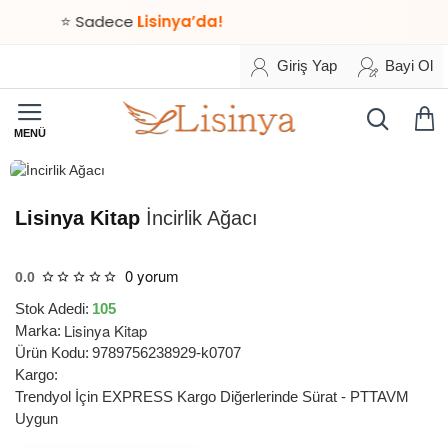
⭐ Sadece
Lisinya’da!
Giriş Yap
Bayi Ol
HIZLI
TESLİMAT
Lisinya Kitap
İncirlik Ağacı
0 yorum
0.0
Stok Adedi:
105
Lisinya Kitap
Marka:
Ürün Kodu:
9789756238929-k0707
Kargo:
Trendyol İçin EXPRESS Kargo Diğerlerinde Sürat - PTTAVM
Uygun