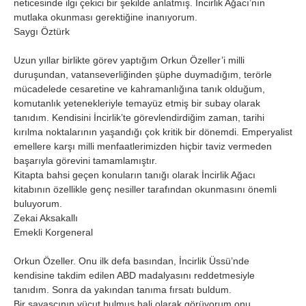
neticesinde ilgi çekici bir şekilde anlatmış. İncirlik Ağacı’nın
mutlaka okunması gerektiğine inanıyorum.
Saygı Öztürk
Uzun yıllar birlikte görev yaptığım Orkun Özeller’i milli
duruşundan, vatanseverliğinden şüphe duymadığım, terörle
mücadelede cesaretine ve kahramanlığına tanık olduğum,
komutanlık yetenekleriyle temayüz etmiş bir subay olarak
tanıdım. Kendisini İncirlik’te görevlendirdiğim zaman, tarihi
kırılma noktalarının yaşandığı çok kritik bir dönemdi. Emperyalist
emellere karşı milli menfaatlerimizden hiçbir taviz vermeden
başarıyla görevini tamamlamıştır.
Kitapta bahsi geçen konuların tanığı olarak İncirlik Ağacı
kitabının özellikle genç nesiller tarafından okunmasını önemli
buluyorum.
Zekai Aksakallı
Emekli Korgeneral
Orkun Özeller. Onu ilk defa basından, İncirlik Üssü’nde
kendisine takdim edilen ABD madalyasını reddetmesiyle
tanıdım. Sonra da yakından tanıma fırsatı buldum.
Bir savaşçının vücut bulmuş hali olarak görüyorum onu.