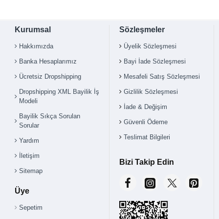
Kurumsal
Sözleşmeler
Hakkımızda
Üyelik Sözleşmesi
Banka Hesaplarımız
Bayi İade Sözleşmesi
Ücretsiz Dropshipping
Mesafeli Satış Sözleşmesi
Çok Satılan Ürün
Dropshipping XML Bayilik İş
Gizlilik Sözleşmesi
Modeli
İade & Değişim
Bayilik Sıkça Sorulan
Güvenli Ödeme
Sorular
Teslimat Bilgileri
Yardım
İletişim
Bizi Takip Edin
Sitemap
Üye
Sepetim