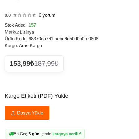
0 yorum
0.0
Stok Adedi:
157
Lisinya
Marka:
Ürün Kodu:
68370da791faebc9d50d0b0b-0808
Kargo:
Aras Kargo
153,99₺
187,99₺
Kargo Etiketi (PDF) Yükle
Dosya Yükle
En Geç
3 gün
içinde
kargoya verilir!