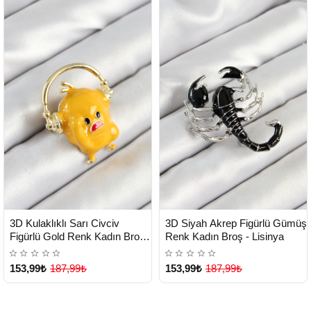
HIZLI
HIZLI
Yeni Ürün
Yeni Ürün
3D Kulaklıklı Sarı Civciv
3D Siyah Akrep Figürlü Gümüş
TESLİMAT
TESLİMAT
Figürlü Gold Renk Kadın Broş -
Renk Kadın Broş - Lisinya
Lisinya
153,99₺
187,99₺
153,99₺
187,99₺