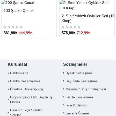
HIZLI
Yeni Ürün
100 Şatolu Çocuk
TESLİMAT
HIZLI
Yeni Ürün
2. Sınıf Yıldızlı Öyküler Seti (10
TESLİMAT
Kitap)
361,99₺
444,99₺
578,99₺
712,99₺
Kurumsal
Sözleşmeler
Hakkımızda
Üyelik Sözleşmesi
Banka Hesaplarımız
Bayi İade Sözleşmesi
Ücretsiz Dropshipping
Mesafeli Satış Sözleşmesi
Dropshipping XML Bayilik İş
Gizlilik Sözleşmesi
Modeli
İade & Değişim
Bayilik Sıkça Sorulan
Güvenli Ödeme
Sorular