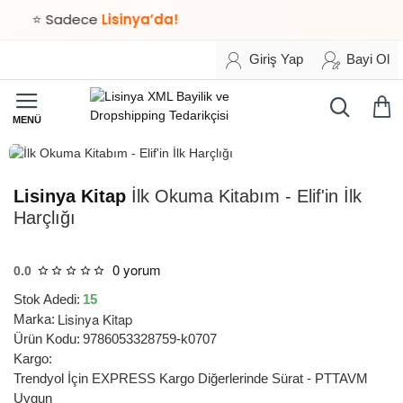
⭐ Sadece
Lisinya’da!
Giriş Yap
Bayi Ol
HIZLI
TESLİMAT
Lisinya Kitap
İlk Okuma Kitabım - Elif'in İlk
Harçlığı
0 yorum
0.0
Stok Adedi:
15
Lisinya Kitap
Marka:
Ürün Kodu:
9786053328759-k0707
Kargo:
Trendyol İçin EXPRESS Kargo Diğerlerinde Sürat - PTTAVM
Uygun