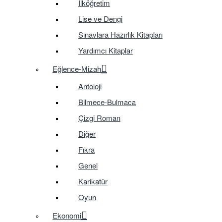
İlköğretim
Lise ve Dengi
Sınavlara Hazırlık Kitapları
Yardımcı Kitaplar
Eğlence-Mizah
Antoloji
Bilmece-Bulmaca
Çizgi Roman
Diğer
Fıkra
Genel
Karikatür
Oyun
Ekonomi