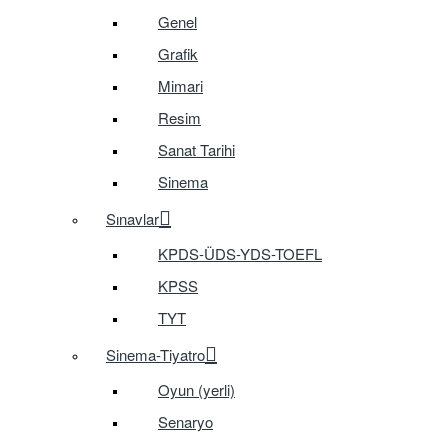
Genel
Grafik
Mimari
Resim
Sanat Tarihi
Sinema
Sınavlar
KPDS-ÜDS-YDS-TOEFL
KPSS
TYT
Sinema-Tiyatro
Oyun (yerli)
Senaryo