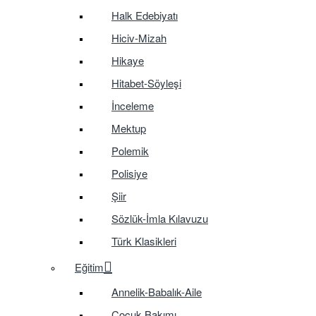
Halk Edebiyatı
Hiciv-Mizah
Hikaye
Hitabet-Söyleşi
İnceleme
Mektup
Polemik
Polisiye
Şiir
Sözlük-İmla Kılavuzu
Türk Klasikleri
Eğitim
Annelik-Babalık-Aile
Çocuk Bakımı