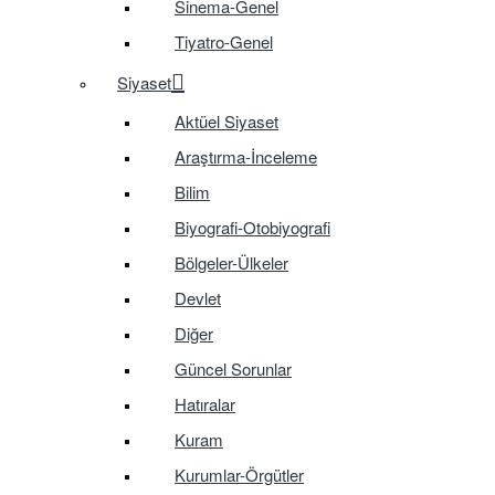
Sinema-Genel
Tiyatro-Genel
Siyaset
Aktüel Siyaset
Araştırma-İnceleme
Bilim
Biyografi-Otobiyografi
Bölgeler-Ülkeler
Devlet
Diğer
Güncel Sorunlar
Hatıralar
Kuram
Kurumlar-Örgütler