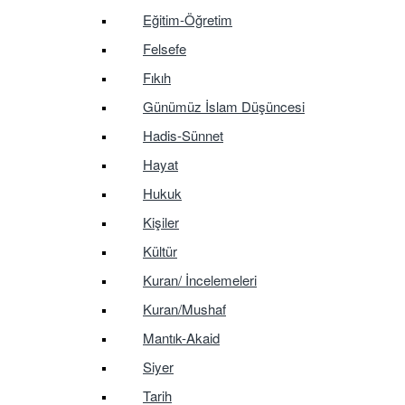
Eğitim-Öğretim
Felsefe
Fıkıh
Günümüz İslam Düşüncesi
Hadis-Sünnet
Hayat
Hukuk
Kişiler
Kültür
Kuran/ İncelemeleri
Kuran/Mushaf
Mantık-Akaid
Siyer
Tarih