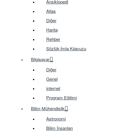
Ansiklopedi
Atlas
Diğer
Harita
Rehber
Sözlük-İmla Kılavuzu
Bilgisayar
Diğer
Genel
internet
Program Eğitimi
Bilim-Mühendislik
Astronomi
Bilim İnsanları