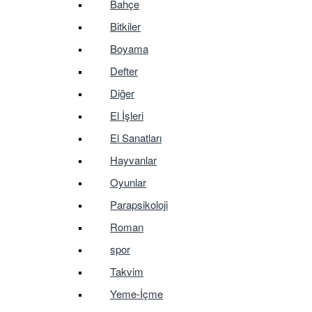
Bahçe
Bitkiler
Boyama
Defter
Diğer
El İşleri
El Sanatları
Hayvanlar
Oyunlar
Parapsikoloji
Roman
spor
Takvim
Yeme-İçme