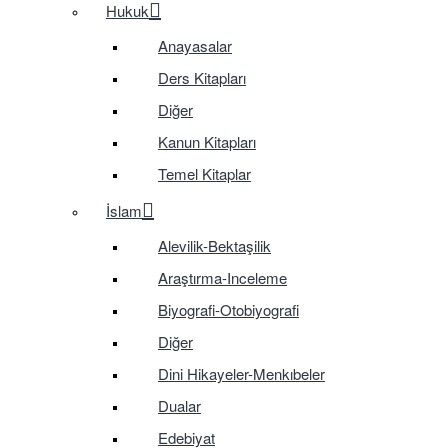
Hukuk
Anayasalar
Ders Kitapları
Diğer
Kanun Kitapları
Temel Kitaplar
İslam
Alevilik-Bektaşilik
Araştırma-Inceleme
Biyografi-Otobiyografi
Diğer
Dini Hikayeler-Menkıbeler
Dualar
Edebiyat