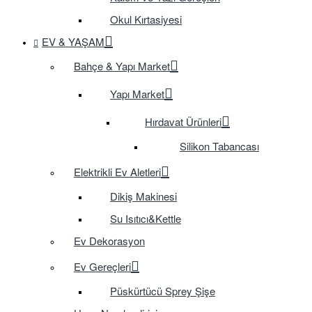
Okul Kırtasiyesi
EV & YAŞAM
Bahçe & Yapı Market
Yapı Market
Hırdavat Ürünleri
Silikon Tabancası
Elektrikli Ev Aletleri
Dikiş Makinesi
Su Isıtıcı&Kettle
Ev Dekorasyon
Ev Gereçleri
Püskürtücü Sprey Şişe