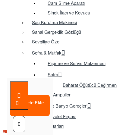
Cam Silme Aparatı
Sinek İlacı ve Kovucu
Saç Kurutma Makinesi
Sanal Gerçeklik Gözlüğü
Sevgiliye Özel
Sofra & Mutfak
Pişirme ve Servis Malzemesi
Sofra
Baharat Öğütücü Değirmen
Tasarruflu Ampuller
Sepete Ekle
Temizlik ve Banyo Gereçleri
Tuvalet Fırçası
TV Aksesuarları
Çok Satılan Ürün
Çok Satılan Ürün