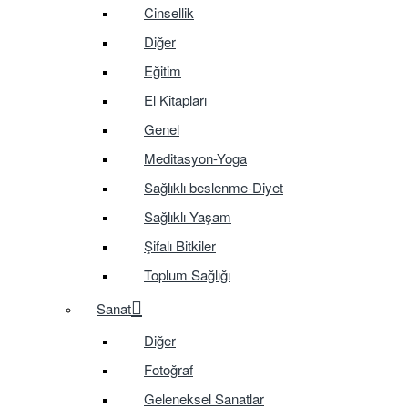
Cinsellik
Diğer
Eğitim
El Kitapları
Genel
Meditasyon-Yoga
Sağlıklı beslenme-Diyet
Sağlıklı Yaşam
Şifalı Bitkiler
Toplum Sağlığı
Sanat
Diğer
Fotoğraf
Geleneksel Sanatlar