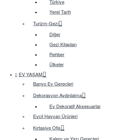
Türkiye
Yerel Tarih
Turizm-Gezi
Diğer
Gezi Kitapları
Rehber
Ülkeler
EV YAŞAM
Banyo Ev Gereçleri
Dekorasyon Aydınlatma
Ev Dekoratif Aksesuarlar
Evcil Hayvan Ürünleri
Kırtasiye Ofis
Kalem ve Yazı Gereçleri