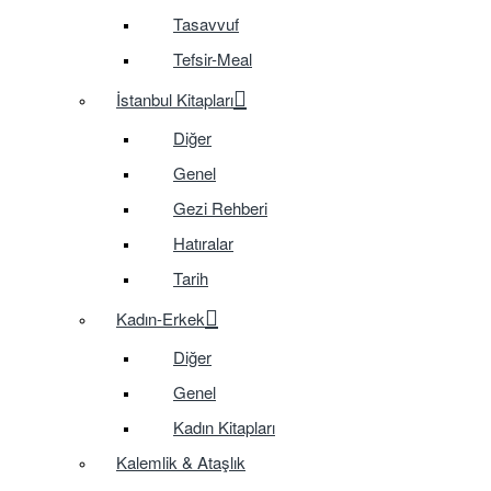
Tasavvuf
Tefsir-Meal
İstanbul Kitapları
Diğer
Genel
Gezi Rehberi
Hatıralar
Tarih
Kadın-Erkek
Diğer
Genel
Kadın Kitapları
Kalemlik & Ataşlık