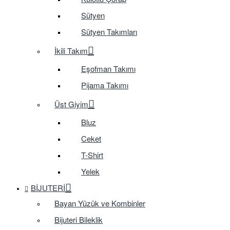
Sütyen
Sütyen Takımları
İkili Takım
Eşofman Takımı
Pijama Takımı
Üst Giyim
Bluz
Ceket
T-Shirt
Yelek
BIJUTERI
Bayan Yüzük ve Kombinler
Bijuteri Bileklik