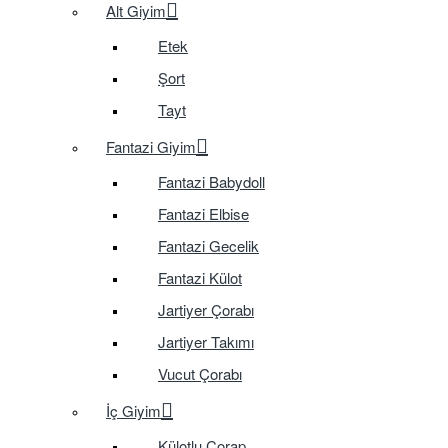
Alt Giyim
Etek
Şort
Tayt
Fantazi Giyim
Fantazi Babydoll
Fantazi Elbise
Fantazi Gecelik
Fantazi Külot
Jartiyer Çorabı
Jartiyer Takımı
Vucut Çorabı
İç Giyim
Külotlu Çorap