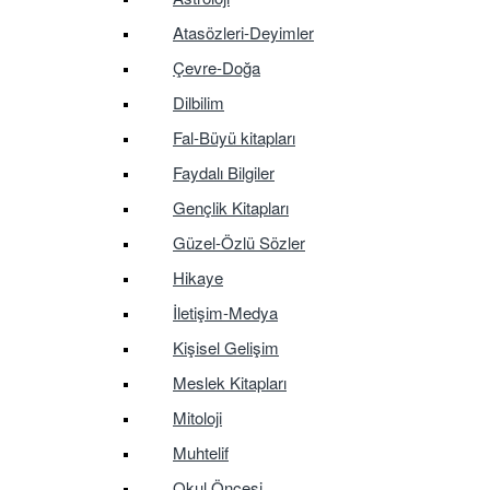
Atasözleri-Deyimler
Çevre-Doğa
Dilbilim
Fal-Büyü kitapları
Faydalı Bilgiler
Gençlik Kitapları
Güzel-Özlü Sözler
Hikaye
İletişim-Medya
Kişisel Gelişim
Meslek Kitapları
Mitoloji
Muhtelif
Okul Öncesi