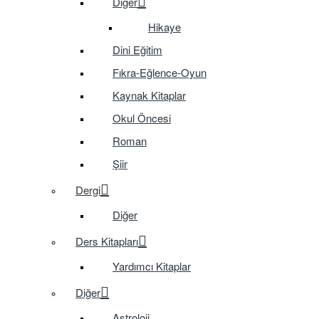
Diğer
Hikaye
Dini Eğitim
Fıkra-Eğlence-Oyun
Kaynak Kitaplar
Okul Öncesi
Roman
Şiir
Dergi
Diğer
Ders Kitapları
Yardımcı Kitaplar
Diğer
Astroloji