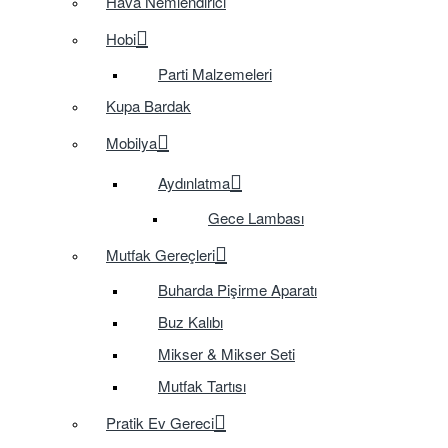
Hava Nemlendirici
Hobi
Parti Malzemeleri
Kupa Bardak
Mobilya
Aydınlatma
Gece Lambası
Mutfak Gereçleri
Buharda Pişirme Aparatı
Buz Kalıbı
Mikser & Mikser Seti
Mutfak Tartısı
Pratik Ev Gereci