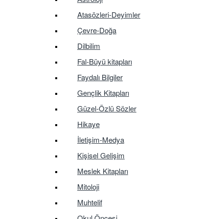
Atasözleri-Deyimler
Çevre-Doğa
Dilbilim
Fal-Büyü kitapları
Faydalı Bilgiler
Gençlik Kitapları
Güzel-Özlü Sözler
Hikaye
İletişim-Medya
Kişisel Gelişim
Meslek Kitapları
Mitoloji
Muhtelif
Okul Öncesi