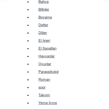
Bahçe
Bitkiler
Boyama
Defter
Diğer
El İşleri
El Sanatları
Hayvanlar
Oyunlar
Parapsikoloji
Roman
spor
Takvim
Yeme-İçme