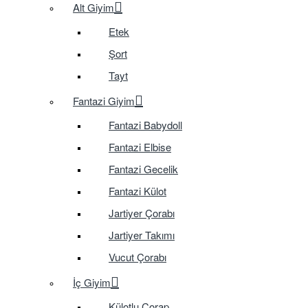
Alt Giyim
Etek
Şort
Tayt
Fantazi Giyim
Fantazi Babydoll
Fantazi Elbise
Fantazi Gecelik
Fantazi Külot
Jartiyer Çorabı
Jartiyer Takımı
Vucut Çorabı
İç Giyim
Külotlu Çorap