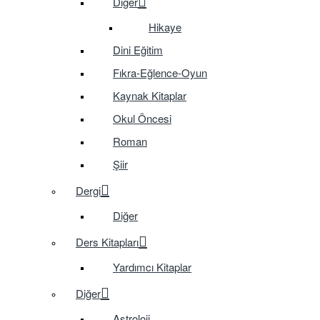
Diğer
Hikaye
Dini Eğitim
Fıkra-Eğlence-Oyun
Kaynak Kitaplar
Okul Öncesi
Roman
Şiir
Dergi
Diğer
Ders Kitapları
Yardımcı Kitaplar
Diğer
Astroloji