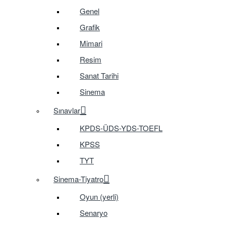
Genel
Grafik
Mimari
Resim
Sanat Tarihi
Sinema
Sınavlar
KPDS-ÜDS-YDS-TOEFL
KPSS
TYT
Sinema-Tiyatro
Oyun (yerli)
Senaryo