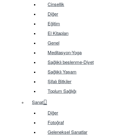
Cinsellik
Diğer
Eğitim
El Kitapları
Genel
Meditasyon-Yoga
Sağlıklı beslenme-Diyet
Sağlıklı Yaşam
Şifalı Bitkiler
Toplum Sağlığı
Sanat
Diğer
Fotoğraf
Geleneksel Sanatlar