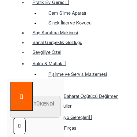
Pratik Ev Gereci
Cam Silme Aparatı
Sinek İlacı ve Kovucu
Saç Kurutma Makinesi
Sanal Gerçeklik Gözlüğü
Sevgiliye Özel
Sofra & Mutfak
Pişirme ve Servis Malzemesi
Sofra
Baharat Öğütücü Değirmen
STOK TÜKENDİ
Tasarruflu Ampuller
Temizlik ve Banyo Gereçleri
Tuvalet Fırçası