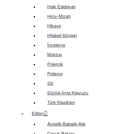
Halk Edebiyatı
Hiciv-Mizah
Hikaye
Hitabet-Söyleşi
İnceleme
Mektup
Polemik
Polisiye
Şiir
Sözlük-İmla Kılavuzu
Türk Klasikleri
Eğitim
Annelik-Babalık-Aile
Çocuk Bakımı