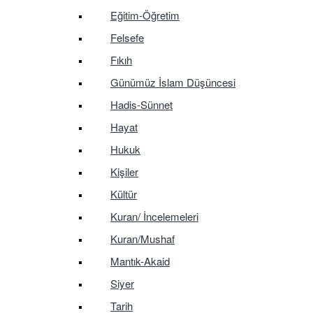
Eğitim-Öğretim
Felsefe
Fıkıh
Günümüz İslam Düşüncesi
Hadis-Sünnet
Hayat
Hukuk
Kişiler
Kültür
Kuran/ İncelemeleri
Kuran/Mushaf
Mantık-Akaid
Siyer
Tarih