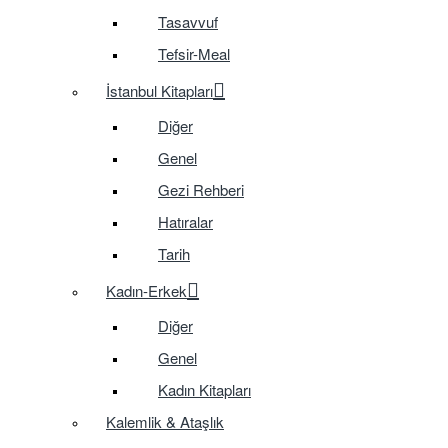
Tasavvuf
Tefsir-Meal
İstanbul Kitapları
Diğer
Genel
Gezi Rehberi
Hatıralar
Tarih
Kadın-Erkek
Diğer
Genel
Kadın Kitapları
Kalemlik & Ataşlık