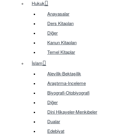
Hukuk
Anayasalar
Ders Kitapları
Diğer
Kanun Kitapları
Temel Kitaplar
İslam
Alevilik-Bektaşilik
Araştırma-Inceleme
Biyografi-Otobiyografi
Diğer
Dini Hikayeler-Menkıbeler
Dualar
Edebiyat