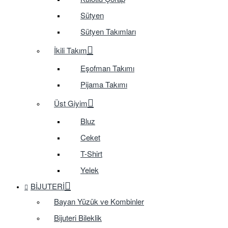
Sütyen
Sütyen Takımları
İkili Takım
Eşofman Takımı
Pijama Takımı
Üst Giyim
Bluz
Ceket
T-Shirt
Yelek
BIJUTERI
Bayan Yüzük ve Kombinler
Bijuteri Bileklik