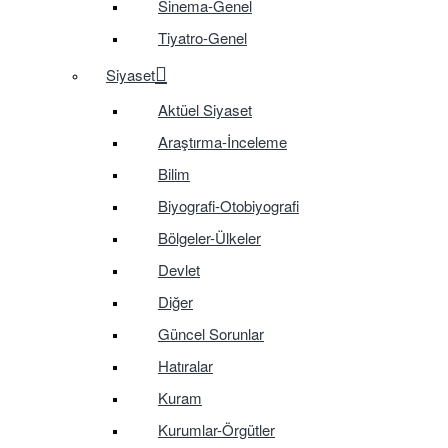
Sinema-Genel
Tiyatro-Genel
Siyaset
Aktüel Siyaset
Araştırma-İnceleme
Bilim
Biyografi-Otobiyografi
Bölgeler-Ülkeler
Devlet
Diğer
Güncel Sorunlar
Hatıralar
Kuram
Kurumlar-Örgütler