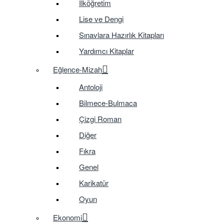
İlköğretim
Lise ve Dengi
Sınavlara Hazırlık Kitapları
Yardımcı Kitaplar
Eğlence-Mizah
Antoloji
Bilmece-Bulmaca
Çizgi Roman
Diğer
Fıkra
Genel
Karikatür
Oyun
Ekonomi