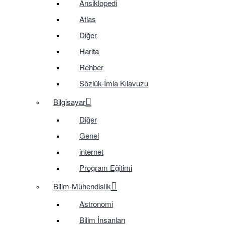
Ansiklopedi
Atlas
Diğer
Harita
Rehber
Sözlük-İmla Kılavuzu
Bilgisayar
Diğer
Genel
internet
Program Eğitimi
Bilim-Mühendislik
Astronomi
Bilim İnsanları