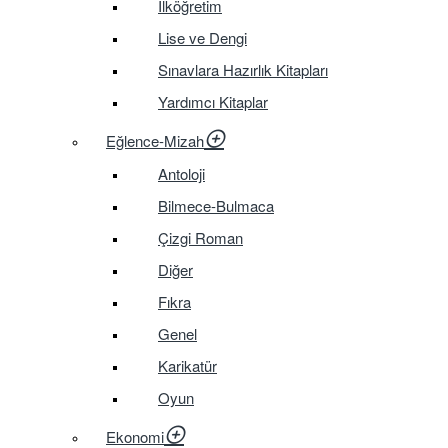
İlköğretim
Lise ve Dengi
Sınavlara Hazırlık Kitapları
Yardımcı Kitaplar
Eğlence-Mizah
Antoloji
Bilmece-Bulmaca
Çizgi Roman
Diğer
Fıkra
Genel
Karikatür
Oyun
Ekonomi