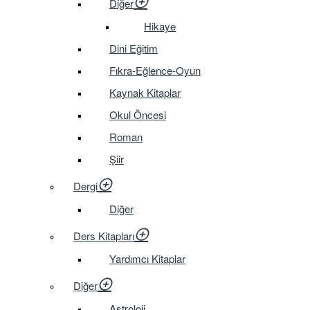
Diğer
Hikaye
Dini Eğitim
Fıkra-Eğlence-Oyun
Kaynak Kitaplar
Okul Öncesi
Roman
Şiir
Dergi
Diğer
Ders Kitapları
Yardımcı Kitaplar
Diğer
Astroloji