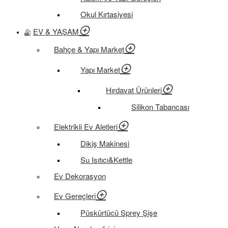
Okul Kırtasiyesi
EV & YAŞAM
Bahçe & Yapı Market
Yapı Market
Hırdavat Ürünleri
Silikon Tabancası
Elektrikli Ev Aletleri
Dikiş Makinesi
Su Isıtıcı&Kettle
Ev Dekorasyon
Ev Gereçleri
Püskürtücü Sprey Şişe