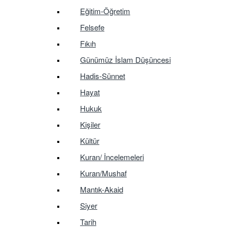
Eğitim-Öğretim
Felsefe
Fıkıh
Günümüz İslam Düşüncesi
Hadis-Sünnet
Hayat
Hukuk
Kişiler
Kültür
Kuran/ İncelemeleri
Kuran/Mushaf
Mantık-Akaid
Siyer
Tarih