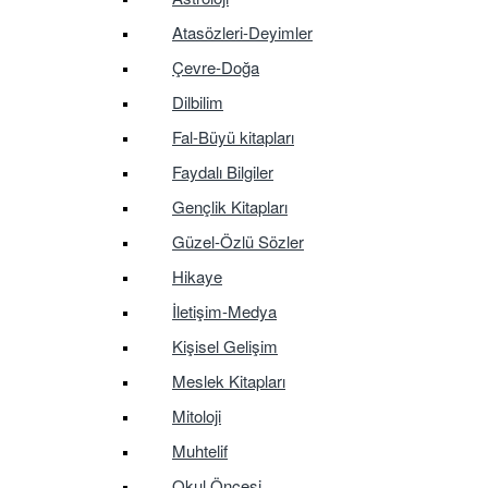
Atasözleri-Deyimler
Çevre-Doğa
Dilbilim
Fal-Büyü kitapları
Faydalı Bilgiler
Gençlik Kitapları
Güzel-Özlü Sözler
Hikaye
İletişim-Medya
Kişisel Gelişim
Meslek Kitapları
Mitoloji
Muhtelif
Okul Öncesi