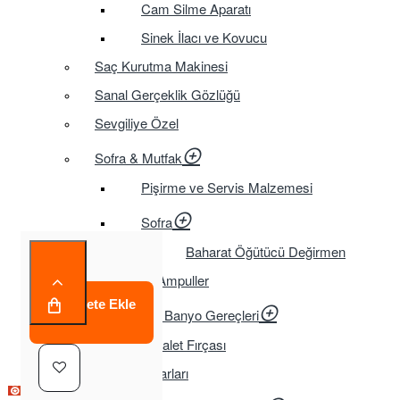
Cam Silme Aparatı
Sinek İlacı ve Kovucu
Saç Kurutma Makinesi
Sanal Gerçeklik Gözlüğü
Sevgiliye Özel
Sofra & Mutfak
Pişirme ve Servis Malzemesi
Sofra
Baharat Öğütücü Değirmen
Tasarruflu Ampuller
Sepete Ekle
Temizlik ve Banyo Gereçleri
Tuvalet Fırçası
TV Aksesuarları
Çok Satılan Ürün
Çok Satılan Ürün
Çok Satılan Ürün
Çok Satılan Ürün