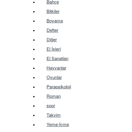
Bahçe
Bitkiler
Boyama
Defter
Diğer
El İşleri
El Sanatları
Hayvanlar
Oyunlar
Parapsikoloji
Roman
spor
Takvim
Yeme-İçme