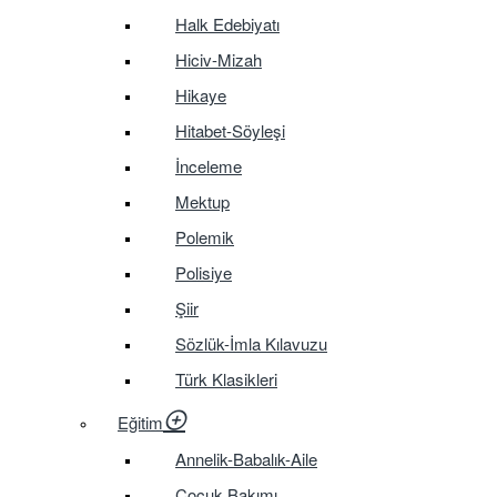
Halk Edebiyatı
Hiciv-Mizah
Hikaye
Hitabet-Söyleşi
İnceleme
Mektup
Polemik
Polisiye
Şiir
Sözlük-İmla Kılavuzu
Türk Klasikleri
Eğitim
Annelik-Babalık-Aile
Çocuk Bakımı