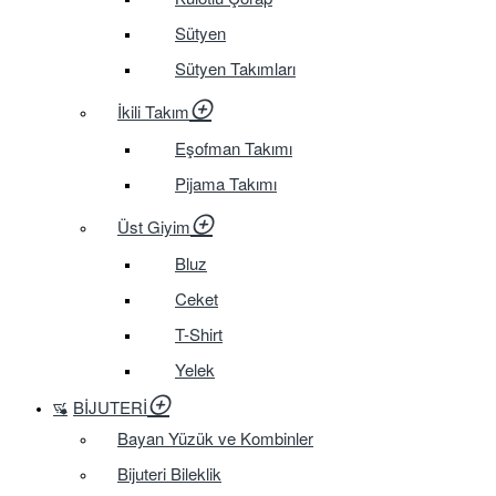
Sütyen
Sütyen Takımları
İkili Takım
Eşofman Takımı
Pijama Takımı
Üst Giyim
Bluz
Ceket
T-Shirt
Yelek
BIJUTERI
Bayan Yüzük ve Kombinler
Bijuteri Bileklik