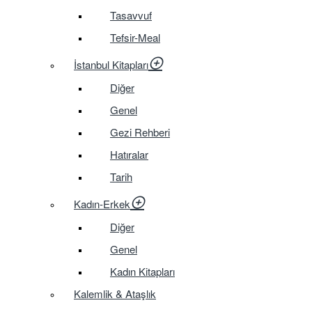
Tasavvuf
Tefsir-Meal
İstanbul Kitapları
Diğer
Genel
Gezi Rehberi
Hatıralar
Tarih
Kadın-Erkek
Diğer
Genel
Kadın Kitapları
Kalemlik & Ataşlık