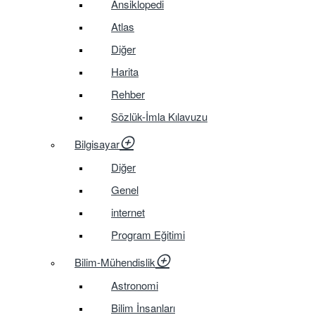
Ansiklopedi
Atlas
Diğer
Harita
Rehber
Sözlük-İmla Kılavuzu
Bilgisayar
Diğer
Genel
internet
Program Eğitimi
Bilim-Mühendislik
Astronomi
Bilim İnsanları