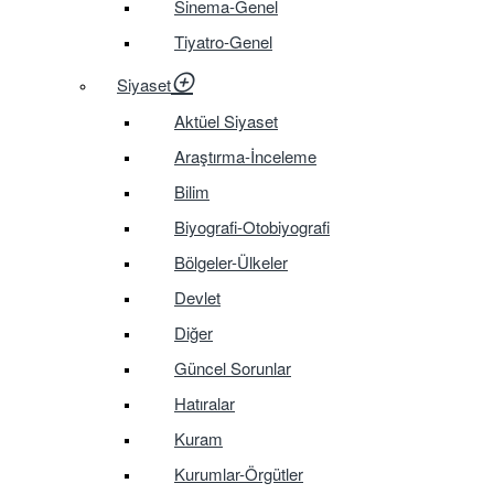
Sinema-Genel
Tiyatro-Genel
Siyaset
Aktüel Siyaset
Araştırma-İnceleme
Bilim
Biyografi-Otobiyografi
Bölgeler-Ülkeler
Devlet
Diğer
Güncel Sorunlar
Hatıralar
Kuram
Kurumlar-Örgütler