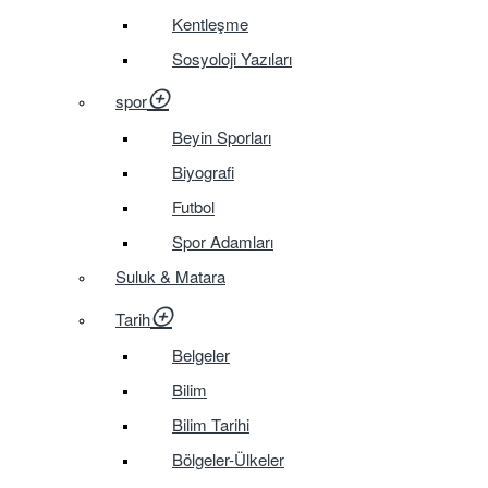
Kentleşme
Sosyoloji Yazıları
spor
Beyin Sporları
Biyografi
Futbol
Spor Adamları
Suluk & Matara
Tarih
Belgeler
Bilim
Bilim Tarihi
Bölgeler-Ülkeler