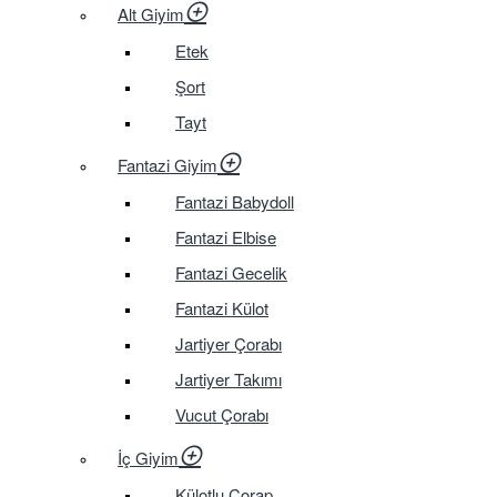
Alt Giyim
Etek
Şort
Tayt
Fantazi Giyim
Fantazi Babydoll
Fantazi Elbise
Fantazi Gecelik
Fantazi Külot
Jartiyer Çorabı
Jartiyer Takımı
Vucut Çorabı
İç Giyim
Külotlu Çorap