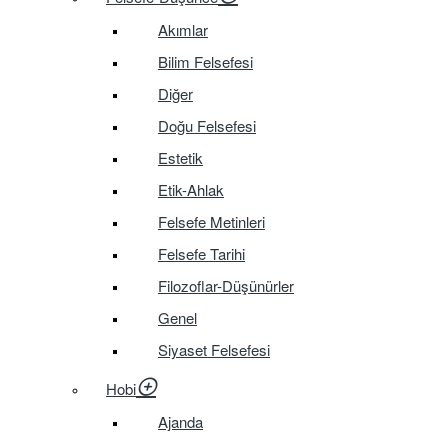
Akımlar
Bilim Felsefesi
Diğer
Doğu Felsefesi
Estetik
Etik-Ahlak
Felsefe Metinleri
Felsefe Tarihi
Filozoflar-Düşünürler
Genel
Siyaset Felsefesi
Hobi
Ajanda