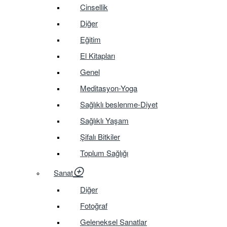
Cinsellik
Diğer
Eğitim
El Kitapları
Genel
Meditasyon-Yoga
Sağlıklı beslenme-Diyet
Sağlıklı Yaşam
Şifalı Bitkiler
Toplum Sağlığı
Sanat
Diğer
Fotoğraf
Geleneksel Sanatlar