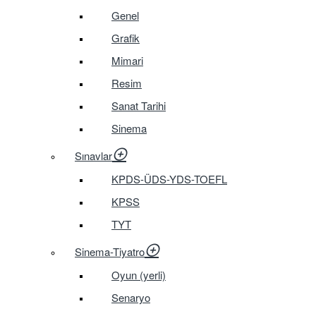
Genel
Grafik
Mimari
Resim
Sanat Tarihi
Sinema
Sınavlar
KPDS-ÜDS-YDS-TOEFL
KPSS
TYT
Sinema-Tiyatro
Oyun (yerli)
Senaryo