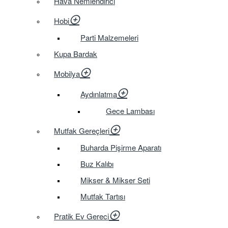
Hava Nemlendirici
Hobi
Parti Malzemeleri
Kupa Bardak
Mobilya
Aydınlatma
Gece Lambası
Mutfak Gereçleri
Buharda Pişirme Aparatı
Buz Kalıbı
Mikser & Mikser Seti
Mutfak Tartısı
Pratik Ev Gereci