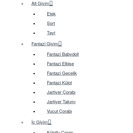
Alt Giyim
Etek
Şort
Tayt
Fantazi Giyim
Fantazi Babydoll
Fantazi Elbise
Fantazi Gecelik
Fantazi Külot
Jartiyer Çorabı
Jartiyer Takımı
Vucut Çorabı
İç Giyim
Külotlu Çorap