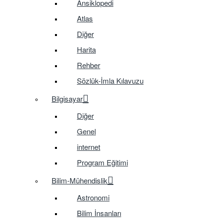
Ansiklopedi
Atlas
Diğer
Harita
Rehber
Sözlük-İmla Kılavuzu
Bilgisayar
Diğer
Genel
internet
Program Eğitimi
Bilim-Mühendislik
Astronomi
Bilim İnsanları