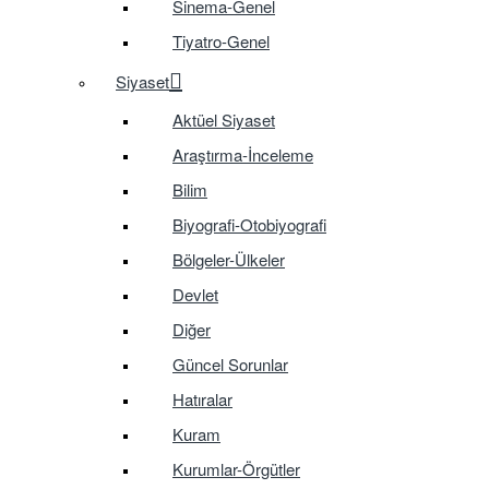
Sinema-Genel
Tiyatro-Genel
Siyaset
Aktüel Siyaset
Araştırma-İnceleme
Bilim
Biyografi-Otobiyografi
Bölgeler-Ülkeler
Devlet
Diğer
Güncel Sorunlar
Hatıralar
Kuram
Kurumlar-Örgütler