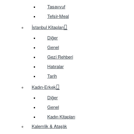
Tasavvuf
Tefsir-Meal
İstanbul Kitapları
Diğer
Genel
Gezi Rehberi
Hatıralar
Tarih
Kadın-Erkek
Diğer
Genel
Kadın Kitapları
Kalemlik & Ataşlık