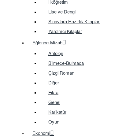
İlköğretim
Lise ve Dengi
Sınavlara Hazırlık Kitapları
Yardımcı Kitaplar
Eğlence-Mizah
Antoloji
Bilmece-Bulmaca
Çizgi Roman
Diğer
Fıkra
Genel
Karikatür
Oyun
Ekonomi