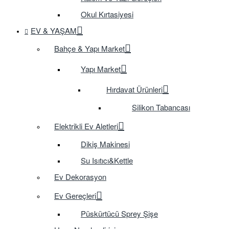
Okul Kırtasiyesi
EV & YAŞAM
Bahçe & Yapı Market
Yapı Market
Hırdavat Ürünleri
Silikon Tabancası
Elektrikli Ev Aletleri
Dikiş Makinesi
Su Isıtıcı&Kettle
Ev Dekorasyon
Ev Gereçleri
Püskürtücü Sprey Şişe