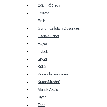
Eğitim-Öğretim
Felsefe
Fıkıh
Günümüz İslam Düşüncesi
Hadis-Sünnet
Hayat
Hukuk
Kişiler
Kültür
Kuran/ İncelemeleri
Kuran/Mushaf
Mantık-Akaid
Siyer
Tarih