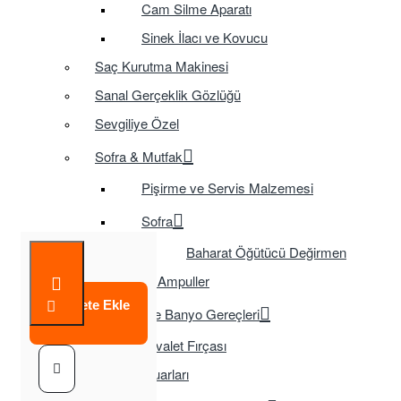
Cam Silme Aparatı
Sinek İlacı ve Kovucu
Saç Kurutma Makinesi
Sanal Gerçeklik Gözlüğü
Sevgiliye Özel
Sofra & Mutfak
Pişirme ve Servis Malzemesi
Sofra
Baharat Öğütücü Değirmen
Tasarruflu Ampuller
Sepete Ekle
Temizlik ve Banyo Gereçleri
Tuvalet Fırçası
TV Aksesuarları