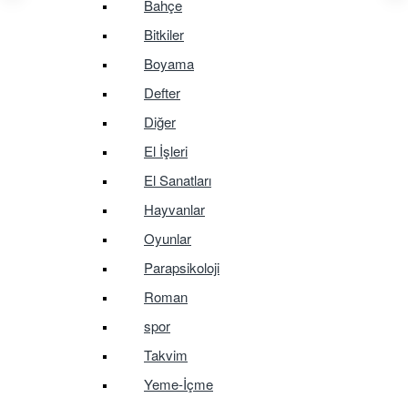
Bahçe
Bitkiler
Boyama
Defter
Diğer
El İşleri
El Sanatları
Hayvanlar
Oyunlar
Parapsikoloji
Roman
spor
Takvim
Yeme-İçme