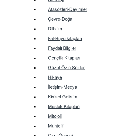
Atasözleri-Deyimler
Çevre-Doğa
Dilbilim
Fal-Büyü kitapları
Faydalı Bilgiler
Gençlik Kitapları
Güzel-Özlü Sözler
Hikaye
İletişim-Medya
Kişisel Gelişim
Meslek Kitapları
Mitoloji
Muhtelif
Okul Öncesi