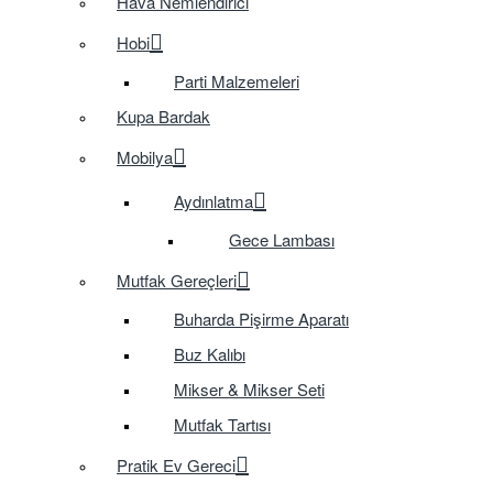
Hava Nemlendirici
Hobi
Parti Malzemeleri
Kupa Bardak
Mobilya
Aydınlatma
Gece Lambası
Mutfak Gereçleri
Buharda Pişirme Aparatı
Buz Kalıbı
Mikser & Mikser Seti
Mutfak Tartısı
Pratik Ev Gereci