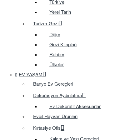
Türkiye
Yerel Tarih
Turizm-Gezi
Diğer
Gezi Kitapları
Rehber
Ülkeler
EV YAŞAM
Banyo Ev Gereçleri
Dekorasyon Aydınlatma
Ev Dekoratif Aksesuarlar
Evcil Hayvan Ürünleri
Kırtasiye Ofis
Kalem ve Yazı Gereçleri