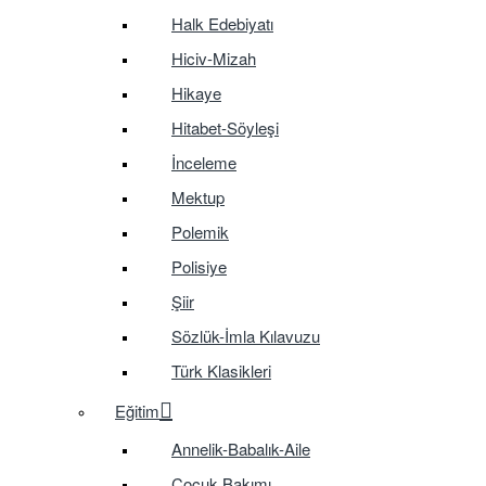
Halk Edebiyatı
Hiciv-Mizah
Hikaye
Hitabet-Söyleşi
İnceleme
Mektup
Polemik
Polisiye
Şiir
Sözlük-İmla Kılavuzu
Türk Klasikleri
Eğitim
Annelik-Babalık-Aile
Çocuk Bakımı