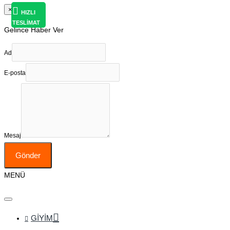
×
HIZLI
TESLİMAT
Gelince Haber Ver
Ad
E-posta
Mesaj
Gönder
MENÜ
GIYIM