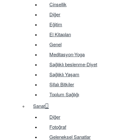
Cinsellik
Diğer
Eğitim
El Kitapları
Genel
Meditasyon-Yoga
Sağlıklı beslenme-Diyet
Sağlıklı Yaşam
Şifalı Bitkiler
Toplum Sağlığı
Sanat
Diğer
Fotoğraf
Geleneksel Sanatlar