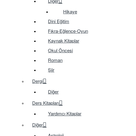
Diğer
Hikaye
Dini Eğitim
Fıkra-Eğlence-Oyun
Kaynak Kitaplar
Okul Öncesi
Roman
Şiir
Dergi
Diğer
Ders Kitapları
Yardımcı Kitaplar
Diğer
Astroloji