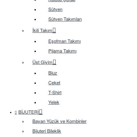
Sütyen
Sütyen Takımları
İkili Takım
Eşofman Takımı
Pijama Takımı
Üst Giyim
Bluz
Ceket
T-Shirt
Yelek
BIJUTERI
Bayan Yüzük ve Kombinler
Bijuteri Bileklik