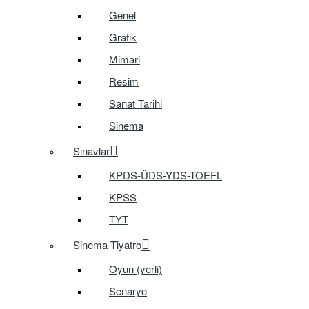
Genel
Grafik
Mimari
Resim
Sanat Tarihi
Sinema
Sınavlar
KPDS-ÜDS-YDS-TOEFL
KPSS
TYT
Sinema-Tiyatro
Oyun (yerli)
Senaryo