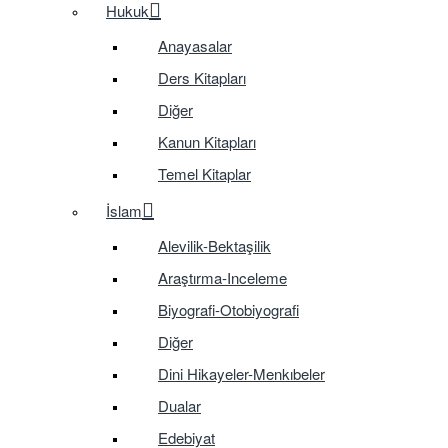
Hukuk
Anayasalar
Ders Kitapları
Diğer
Kanun Kitapları
Temel Kitaplar
İslam
Alevilik-Bektaşilik
Araştırma-Inceleme
Biyografi-Otobiyografi
Diğer
Dini Hikayeler-Menkıbeler
Dualar
Edebiyat