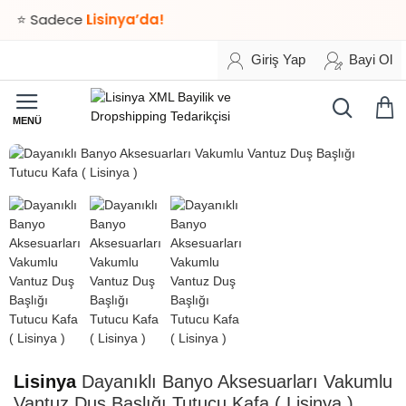
⭐ Sadece
Lisinya’da!
Giriş Yap
Bayi Ol
HIZLI
TESLİMAT
Lisinya
Dayanıklı Banyo Aksesuarları Vakumlu
Vantuz Duş Başlığı Tutucu Kafa ( Lisinya )