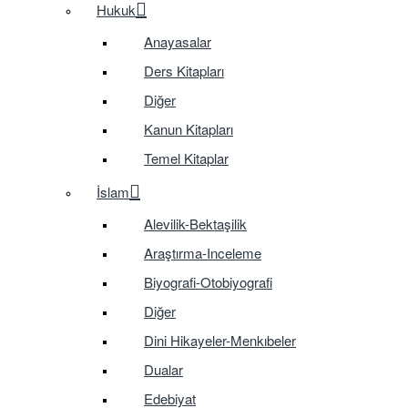
Hukuk
Anayasalar
Ders Kitapları
Diğer
Kanun Kitapları
Temel Kitaplar
İslam
Alevilik-Bektaşilik
Araştırma-Inceleme
Biyografi-Otobiyografi
Diğer
Dini Hikayeler-Menkıbeler
Dualar
Edebiyat