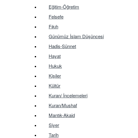
Eğitim-Öğretim
Felsefe
Fıkıh
Günümüz İslam Düşüncesi
Hadis-Sünnet
Hayat
Hukuk
Kişiler
Kültür
Kuran/ İncelemeleri
Kuran/Mushaf
Mantık-Akaid
Siyer
Tarih