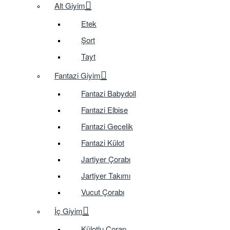
Alt Giyim
Etek
Şort
Tayt
Fantazi Giyim
Fantazi Babydoll
Fantazi Elbise
Fantazi Gecelik
Fantazi Külot
Jartiyer Çorabı
Jartiyer Takımı
Vucut Çorabı
İç Giyim
Külotlu Çorap