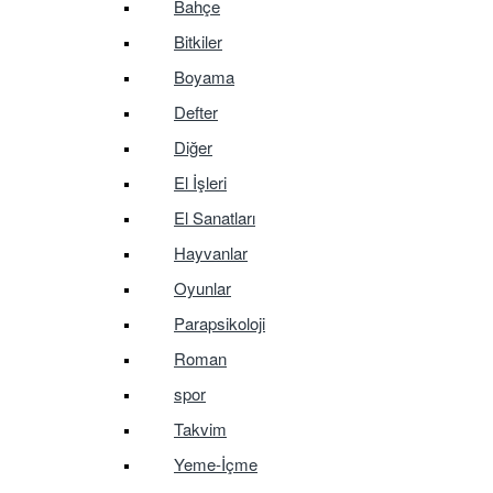
Bahçe
Bitkiler
Boyama
Defter
Diğer
El İşleri
El Sanatları
Hayvanlar
Oyunlar
Parapsikoloji
Roman
spor
Takvim
Yeme-İçme