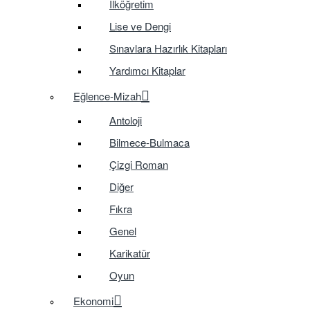
İlköğretim
Lise ve Dengi
Sınavlara Hazırlık Kitapları
Yardımcı Kitaplar
Eğlence-Mizah
Antoloji
Bilmece-Bulmaca
Çizgi Roman
Diğer
Fıkra
Genel
Karikatür
Oyun
Ekonomi