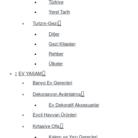
Türkiye
Yerel Tarih
Turizm-Gezi
Diğer
Gezi Kitapları
Rehber
Ülkeler
EV YAŞAM
Banyo Ev Gereçleri
Dekorasyon Aydınlatma
Ev Dekoratif Aksesuarlar
Evcil Hayvan Ürünleri
Kırtasiye Ofis
Kalem ve Yazı Gereçleri