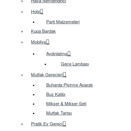
Hava Nemlendirici
Hobi
Parti Malzemeleri
Kupa Bardak
Mobilya
Aydınlatma
Gece Lambası
Mutfak Gereçleri
Buharda Pişirme Aparatı
Buz Kalıbı
Mikser & Mikser Seti
Mutfak Tartısı
Pratik Ev Gereci