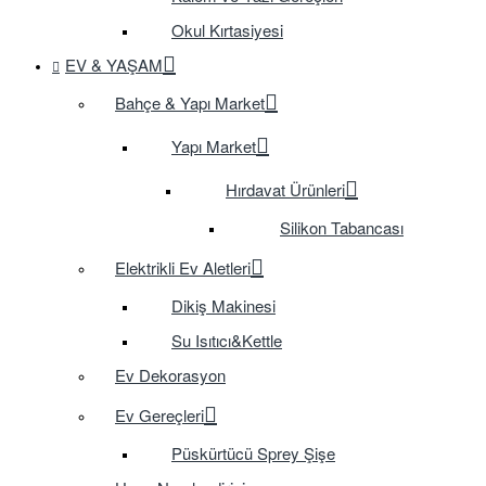
Okul Kırtasiyesi
EV & YAŞAM
Bahçe & Yapı Market
Yapı Market
Hırdavat Ürünleri
Silikon Tabancası
Elektrikli Ev Aletleri
Dikiş Makinesi
Su Isıtıcı&Kettle
Ev Dekorasyon
Ev Gereçleri
Püskürtücü Sprey Şişe