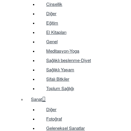
Cinsellik
Diğer
Eğitim
El Kitapları
Genel
Meditasyon-Yoga
Sağlıklı beslenme-Diyet
Sağlıklı Yaşam
Şifalı Bitkiler
Toplum Sağlığı
Sanat
Diğer
Fotoğraf
Geleneksel Sanatlar