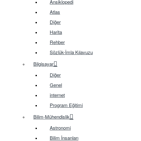
Ansiklopedi
Atlas
Diğer
Harita
Rehber
Sözlük-İmla Kılavuzu
Bilgisayar
Diğer
Genel
internet
Program Eğitimi
Bilim-Mühendislik
Astronomi
Bilim İnsanları