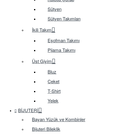
Sütyen
Sütyen Takımları
İkili Takım
Eşofman Takımı
Pijama Takımı
Üst Giyim
Bluz
Ceket
T-Shirt
Yelek
BIJUTERI
Bayan Yüzük ve Kombinler
Bijuteri Bileklik