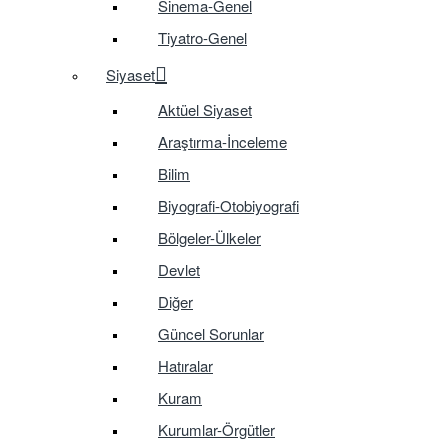
Sinema-Genel
Tiyatro-Genel
Siyaset
Aktüel Siyaset
Araştırma-İnceleme
Bilim
Biyografi-Otobiyografi
Bölgeler-Ülkeler
Devlet
Diğer
Güncel Sorunlar
Hatıralar
Kuram
Kurumlar-Örgütler