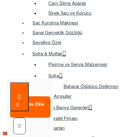
Cam Silme Aparatı
Sinek İlacı ve Kovucu
Saç Kurutma Makinesi
Sanal Gerçeklik Gözlüğü
Sevgiliye Özel
Sofra & Mutfak
Pişirme ve Servis Malzemesi
Sofra
Baharat Öğütücü Değirmen
Tasarruflu Ampuller
Sepete Ekle
Temizlik ve Banyo Gereçleri
Tuvalet Fırçası
TV Aksesuarları
Çok Satılan Ürün
Çok Satılan Ürün
Çok Satılan Ürün
Çok Satılan Ürün
Çok Satılan Ürün