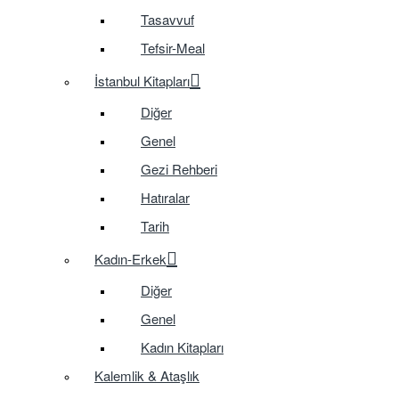
Tasavvuf
Tefsir-Meal
İstanbul Kitapları
Diğer
Genel
Gezi Rehberi
Hatıralar
Tarih
Kadın-Erkek
Diğer
Genel
Kadın Kitapları
Kalemlik & Ataşlık