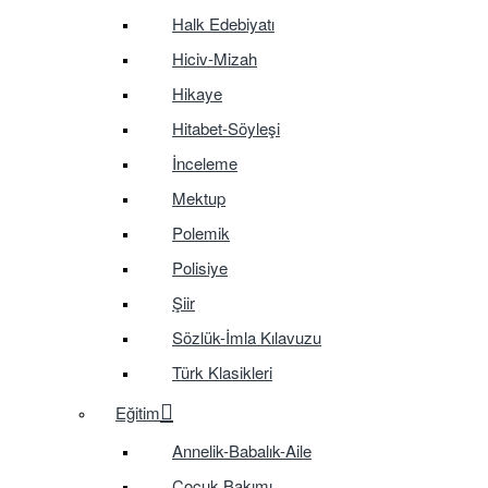
Halk Edebiyatı
Hiciv-Mizah
Hikaye
Hitabet-Söyleşi
İnceleme
Mektup
Polemik
Polisiye
Şiir
Sözlük-İmla Kılavuzu
Türk Klasikleri
Eğitim
Annelik-Babalık-Aile
Çocuk Bakımı