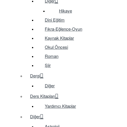
Diğer
Hikaye
Dini Eğitim
Fıkra-Eğlence-Oyun
Kaynak Kitaplar
Okul Öncesi
Roman
Şiir
Dergi
Diğer
Ders Kitapları
Yardımcı Kitaplar
Diğer
Astroloji