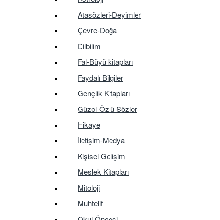
Atasözleri-Deyimler
Çevre-Doğa
Dilbilim
Fal-Büyü kitapları
Faydalı Bilgiler
Gençlik Kitapları
Güzel-Özlü Sözler
Hikaye
İletişim-Medya
Kişisel Gelişim
Meslek Kitapları
Mitoloji
Muhtelif
Okul Öncesi