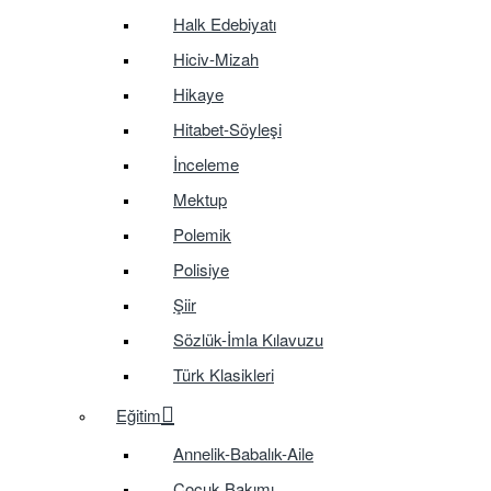
Halk Edebiyatı
Hiciv-Mizah
Hikaye
Hitabet-Söyleşi
İnceleme
Mektup
Polemik
Polisiye
Şiir
Sözlük-İmla Kılavuzu
Türk Klasikleri
Eğitim
Annelik-Babalık-Aile
Çocuk Bakımı