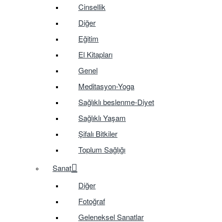
Cinsellik
Diğer
Eğitim
El Kitapları
Genel
Meditasyon-Yoga
Sağlıklı beslenme-Diyet
Sağlıklı Yaşam
Şifalı Bitkiler
Toplum Sağlığı
Sanat
Diğer
Fotoğraf
Geleneksel Sanatlar