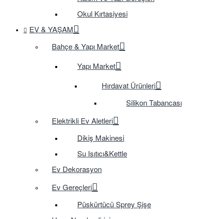
Okul Kırtasiyesi
EV & YAŞAM
Bahçe & Yapı Market
Yapı Market
Hırdavat Ürünleri
Silikon Tabancası
Elektrikli Ev Aletleri
Dikiş Makinesi
Su Isıtıcı&Kettle
Ev Dekorasyon
Ev Gereçleri
Püskürtücü Sprey Şişe