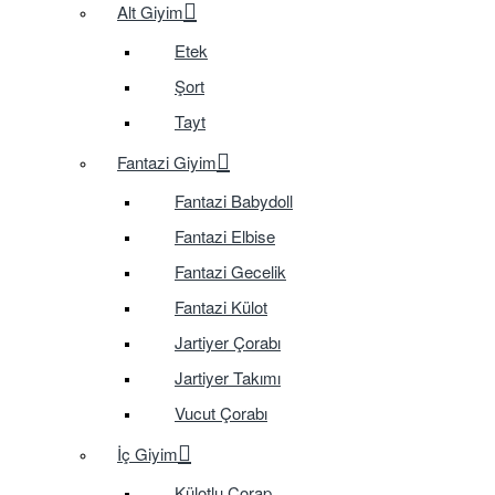
Alt Giyim
Etek
Şort
Tayt
Fantazi Giyim
Fantazi Babydoll
Fantazi Elbise
Fantazi Gecelik
Fantazi Külot
Jartiyer Çorabı
Jartiyer Takımı
Vucut Çorabı
İç Giyim
Külotlu Çorap