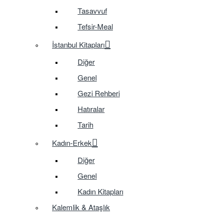
Tasavvuf
Tefsir-Meal
İstanbul Kitapları
Diğer
Genel
Gezi Rehberi
Hatıralar
Tarih
Kadın-Erkek
Diğer
Genel
Kadın Kitapları
Kalemlik & Ataşlık