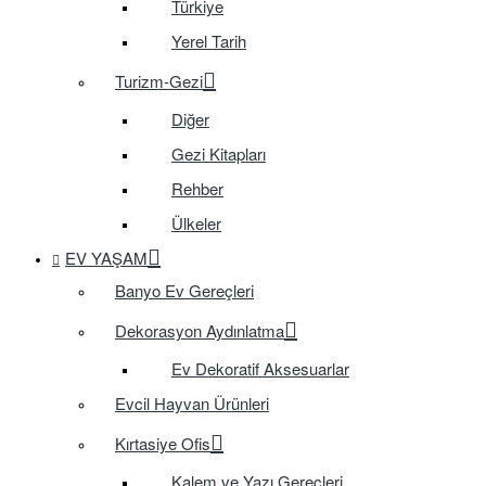
Türkiye
Yerel Tarih
Turizm-Gezi
Diğer
Gezi Kitapları
Rehber
Ülkeler
EV YAŞAM
Banyo Ev Gereçleri
Dekorasyon Aydınlatma
Ev Dekoratif Aksesuarlar
Evcil Hayvan Ürünleri
Kırtasiye Ofis
Kalem ve Yazı Gereçleri