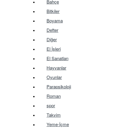
Bahçe
Bitkiler
Boyama
Defter
Diğer
El İşleri
El Sanatları
Hayvanlar
Oyunlar
Parapsikoloji
Roman
spor
Takvim
Yeme-İçme