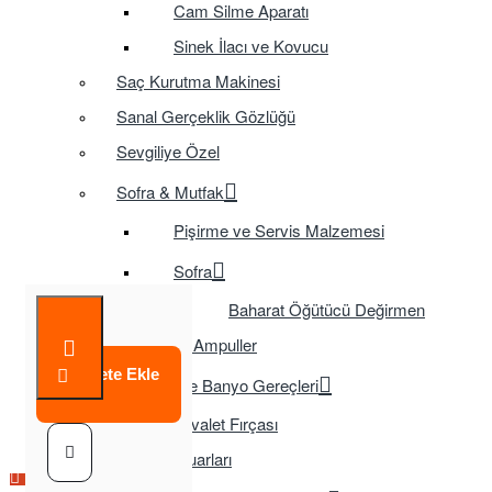
Cam Silme Aparatı
Sinek İlacı ve Kovucu
Saç Kurutma Makinesi
Sanal Gerçeklik Gözlüğü
Sevgiliye Özel
Sofra & Mutfak
Pişirme ve Servis Malzemesi
Sofra
Baharat Öğütücü Değirmen
Tasarruflu Ampuller
Sepete Ekle
Temizlik ve Banyo Gereçleri
Tuvalet Fırçası
TV Aksesuarları
Çok Satılan Ürün
Çok Satılan Ürün
Çok Satılan Ürün
Çok Satılan Ürün
Çok Satılan Ürün