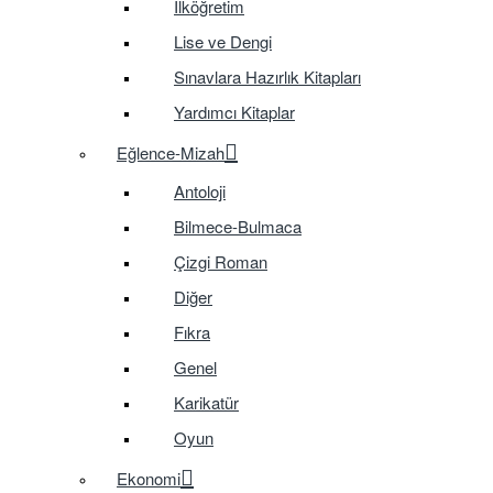
İlköğretim
Lise ve Dengi
Sınavlara Hazırlık Kitapları
Yardımcı Kitaplar
Eğlence-Mizah
Antoloji
Bilmece-Bulmaca
Çizgi Roman
Diğer
Fıkra
Genel
Karikatür
Oyun
Ekonomi