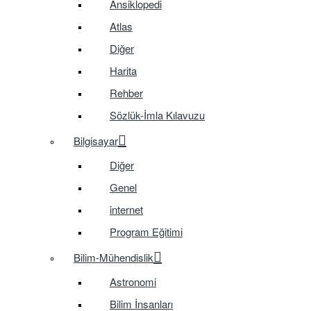
Ansiklopedi
Atlas
Diğer
Harita
Rehber
Sözlük-İmla Kılavuzu
Bilgisayar
Diğer
Genel
internet
Program Eğitimi
Bilim-Mühendislik
Astronomi
Bilim İnsanları