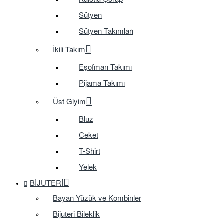
Sütyen
Sütyen Takımları
İkili Takım
Eşofman Takımı
Pijama Takımı
Üst Giyim
Bluz
Ceket
T-Shirt
Yelek
BIJUTERI
Bayan Yüzük ve Kombinler
Bijuteri Bileklik