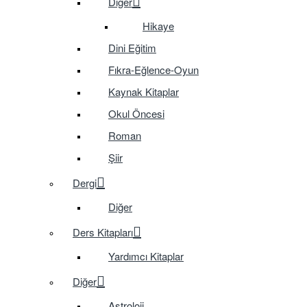
Diğer
Hikaye
Dini Eğitim
Fıkra-Eğlence-Oyun
Kaynak Kitaplar
Okul Öncesi
Roman
Şiir
Dergi
Diğer
Ders Kitapları
Yardımcı Kitaplar
Diğer
Astroloji