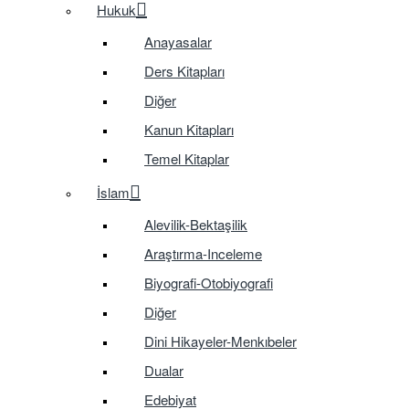
Hukuk
Anayasalar
Ders Kitapları
Diğer
Kanun Kitapları
Temel Kitaplar
İslam
Alevilik-Bektaşilik
Araştırma-Inceleme
Biyografi-Otobiyografi
Diğer
Dini Hikayeler-Menkıbeler
Dualar
Edebiyat