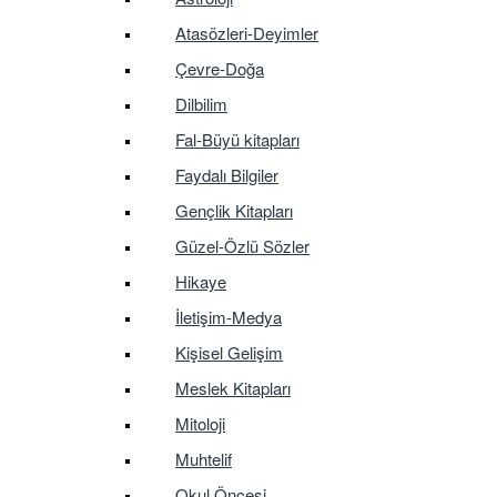
Atasözleri-Deyimler
Çevre-Doğa
Dilbilim
Fal-Büyü kitapları
Faydalı Bilgiler
Gençlik Kitapları
Güzel-Özlü Sözler
Hikaye
İletişim-Medya
Kişisel Gelişim
Meslek Kitapları
Mitoloji
Muhtelif
Okul Öncesi