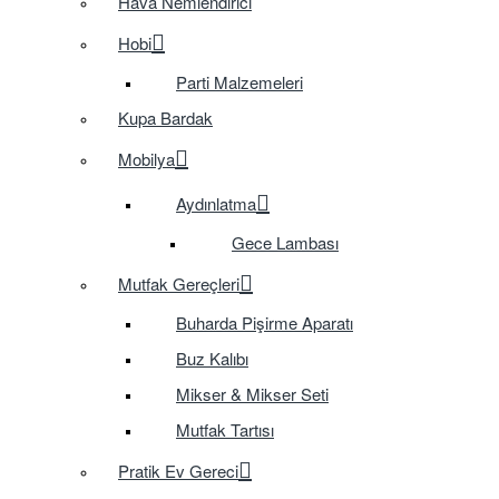
Hava Nemlendirici
Hobi
Parti Malzemeleri
Kupa Bardak
Mobilya
Aydınlatma
Gece Lambası
Mutfak Gereçleri
Buharda Pişirme Aparatı
Buz Kalıbı
Mikser & Mikser Seti
Mutfak Tartısı
Pratik Ev Gereci