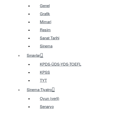
Genel
Grafik
Mimari
Resim
Sanat Tarihi
Sinema
Sınavlar
KPDS-ÜDS-YDS-TOEFL
KPSS
TYT
Sinema-Tiyatro
Oyun (yerli)
Senaryo