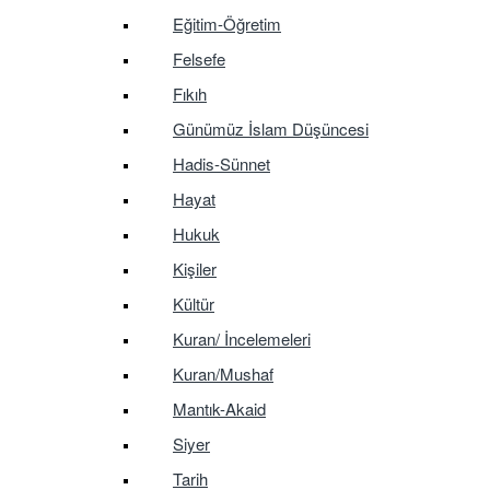
Eğitim-Öğretim
Felsefe
Fıkıh
Günümüz İslam Düşüncesi
Hadis-Sünnet
Hayat
Hukuk
Kişiler
Kültür
Kuran/ İncelemeleri
Kuran/Mushaf
Mantık-Akaid
Siyer
Tarih