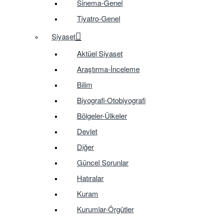
Sinema-Genel
Tiyatro-Genel
Siyaset
Aktüel Siyaset
Araştırma-İnceleme
Bilim
Biyografi-Otobiyografi
Bölgeler-Ülkeler
Devlet
Diğer
Güncel Sorunlar
Hatıralar
Kuram
Kurumlar-Örgütler