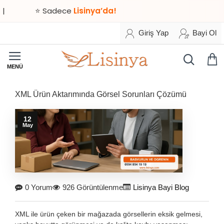
⭐ Sadece
Lisinya’da!
Giriş Yap
Bayi Ol
XML Ürün Aktarımında Görsel Sorunları Çözümü
12
May
0 Yorum
926 Görüntülenme
Lisinya Bayi Blog
XML ile ürün çeken bir mağazada görsellerin eksik gelmesi,