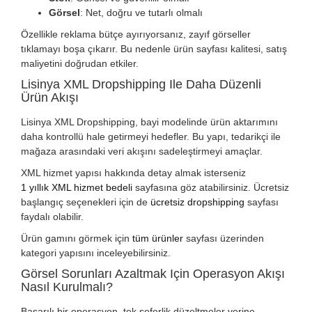
Görsel
: Net, doğru ve tutarlı olmalı
Özellikle reklama bütçe ayırıyorsanız, zayıf görseller
tıklamayı boşa çıkarır. Bu nedenle ürün sayfası kalitesi, satış
maliyetini doğrudan etkiler.
Lisinya XML Dropshipping Ile Daha Düzenli
Ürün Akışı
Lisinya XML Dropshipping, bayi modelinde ürün aktarımını
daha kontrollü hale getirmeyi hedefler. Bu yapı, tedarikçi ile
mağaza arasındaki veri akışını sadeleştirmeyi amaçlar.
XML hizmet yapısı hakkında detay almak isterseniz
1 yıllık XML hizmet bedeli
sayfasına göz atabilirsiniz. Ücretsiz
başlangıç seçenekleri için de
ücretsiz dropshipping
sayfası
faydalı olabilir.
Ürün gamını görmek için
tüm ürünler
sayfası üzerinden
kategori yapısını inceleyebilirsiniz.
Görsel Sorunları Azaltmak Için Operasyon Akışı
Nasıl Kurulmalı?
Başarılı bir operasyon, tek seferlik düzeltmeler yerine