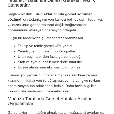
Tedarikçi Tarafında Olması Gereken Teknik
Standartlar
Sağlam bir
XML ürün aktarımında görsel sorunları
çözümü
için tedarikçinin veri kalitesi belirleyicidir. Tedarikçi,
yalnızca ürün gönderen taraf değil; mağazanızın
görünümünü etkileyen operasyon ortağıdır.
Güçlü bir tedarikçide şu standartlar aranmalıdır:
Tek tip ve temiz görsel URL yapısı
Yeterli çözünürlükte ürün fotoğrafları
Ürün başına birden fazla görsel desteği
Stok ve fiyat güncellemelerinde tutarlılık
Dosya alanlarının eksiksiz doldurulması
Lisinya gibi yapılar bu noktada mağaza sahibine zaman
kazandırır. Hatalı veri ile uğraşmak yerine satış ve reklam
optimizasyonuna odaklanabilirsiniz. Daha fazla bilgi için
hakkımızda
sayfamızı inceleyebilirsiniz.
Mağaza Tarafında Görsel Hataları Azaltan
Uygulamalar
Görsel aktarımını doğru almak kadar, mağaza içi ayarları da