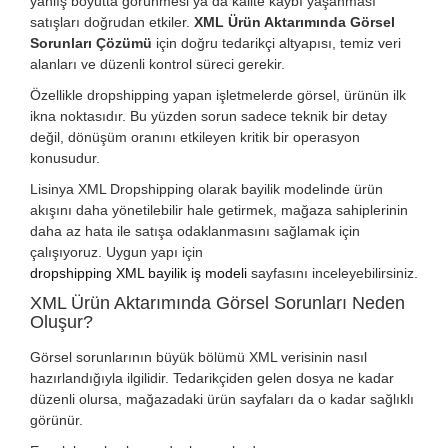
yanlış boyutta görünmesi ya da kalite kaybı yaşanması
satışları doğrudan etkiler.
XML Ürün Aktarımında Görsel
Sorunları Çözümü
için doğru tedarikçi altyapısı, temiz veri
alanları ve düzenli kontrol süreci gerekir.
Özellikle dropshipping yapan işletmelerde görsel, ürünün ilk
ikna noktasıdır. Bu yüzden sorun sadece teknik bir detay
değil, dönüşüm oranını etkileyen kritik bir operasyon
konusudur.
Lisinya XML Dropshipping olarak bayilik modelinde ürün
akışını daha yönetilebilir hale getirmek, mağaza sahiplerinin
daha az hata ile satışa odaklanmasını sağlamak için
çalışıyoruz. Uygun yapı için
dropshipping XML bayilik iş modeli
sayfasını inceleyebilirsiniz.
XML Ürün Aktarımında Görsel Sorunları Neden
Oluşur?
Görsel sorunlarının büyük bölümü XML verisinin nasıl
hazırlandığıyla ilgilidir. Tedarikçiden gelen dosya ne kadar
düzenli olursa, mağazadaki ürün sayfaları da o kadar sağlıklı
görünür.