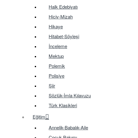
Halk Edebiyatı
Hiciv-Mizah
Hikaye
Hitabet-Söyleşi
İnceleme
Mektup
Polemik
Polisiye
Şiir
Sözlük-İmla Kılavuzu
Türk Klasikleri
Eğitim
Annelik-Babalık-Aile
Çocuk Bakımı