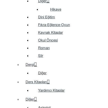
Diğer
Hikaye
Dini Eğitim
Fıkra-Eğlence-Oyun
Kaynak Kitaplar
Okul Öncesi
Roman
Şiir
Dergi
Diğer
Ders Kitapları
Yardımcı Kitaplar
Diğer
Astroloji