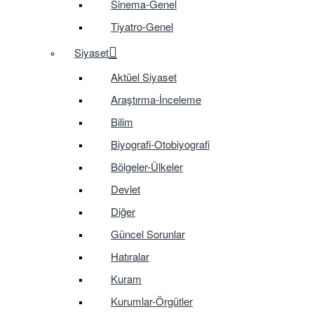
Sinema-Genel
Tiyatro-Genel
Siyaset
Aktüel Siyaset
Araştırma-İnceleme
Bilim
Biyografi-Otobiyografi
Bölgeler-Ülkeler
Devlet
Diğer
Güncel Sorunlar
Hatıralar
Kuram
Kurumlar-Örgütler