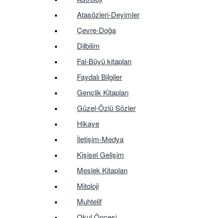
Atasözleri-Deyimler
Çevre-Doğa
Dilbilim
Fal-Büyü kitapları
Faydalı Bilgiler
Gençlik Kitapları
Güzel-Özlü Sözler
Hikaye
İletişim-Medya
Kişisel Gelişim
Meslek Kitapları
Mitoloji
Muhtelif
Okul Öncesi