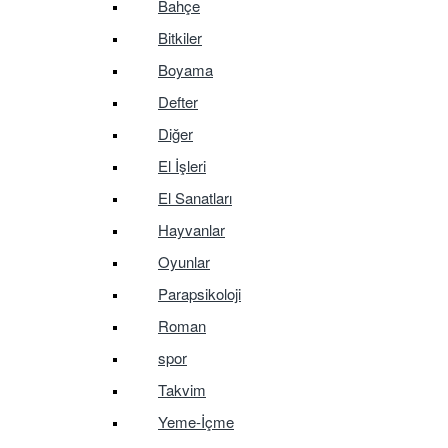
Bahçe
Bitkiler
Boyama
Defter
Diğer
El İşleri
El Sanatları
Hayvanlar
Oyunlar
Parapsikoloji
Roman
spor
Takvim
Yeme-İçme