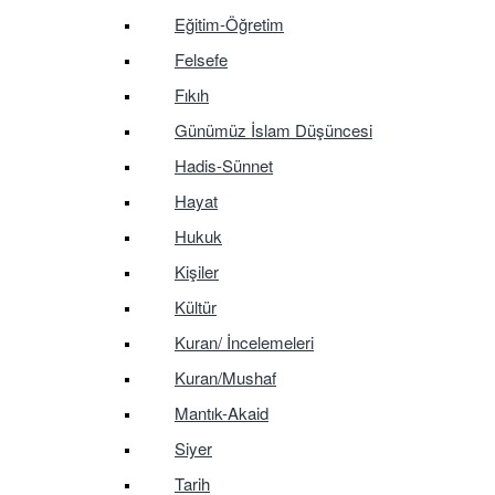
Eğitim-Öğretim
Felsefe
Fıkıh
Günümüz İslam Düşüncesi
Hadis-Sünnet
Hayat
Hukuk
Kişiler
Kültür
Kuran/ İncelemeleri
Kuran/Mushaf
Mantık-Akaid
Siyer
Tarih