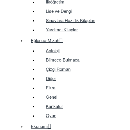
İlköğretim
Lise ve Dengi
Sınavlara Hazırlık Kitapları
Yardımcı Kitaplar
Eğlence-Mizah
Antoloji
Bilmece-Bulmaca
Çizgi Roman
Diğer
Fıkra
Genel
Karikatür
Oyun
Ekonomi