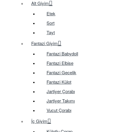
Alt Giyim
Etek
Şort
Tayt
Fantazi Giyim
Fantazi Babydoll
Fantazi Elbise
Fantazi Gecelik
Fantazi Külot
Jartiyer Çorabı
Jartiyer Takımı
Vucut Çorabı
İç Giyim
Külotlu Çorap