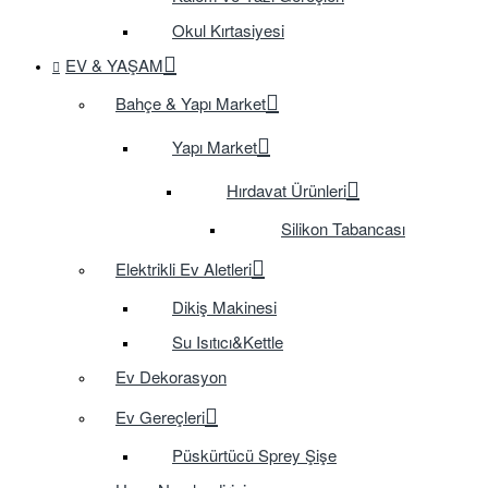
Okul Kırtasiyesi
EV & YAŞAM
Bahçe & Yapı Market
Yapı Market
Hırdavat Ürünleri
Silikon Tabancası
Elektrikli Ev Aletleri
Dikiş Makinesi
Su Isıtıcı&Kettle
Ev Dekorasyon
Ev Gereçleri
Püskürtücü Sprey Şişe