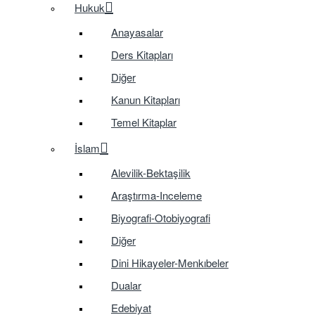
Hukuk
Anayasalar
Ders Kitapları
Diğer
Kanun Kitapları
Temel Kitaplar
İslam
Alevilik-Bektaşilik
Araştırma-Inceleme
Biyografi-Otobiyografi
Diğer
Dini Hikayeler-Menkıbeler
Dualar
Edebiyat