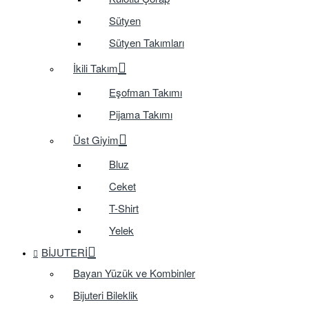
Sütyen
Sütyen Takımları
İkili Takım
Eşofman Takımı
Pijama Takımı
Üst Giyim
Bluz
Ceket
T-Shirt
Yelek
BIJUTERI
Bayan Yüzük ve Kombinler
Bijuteri Bileklik