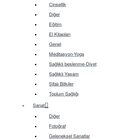
Cinsellik
Diğer
Eğitim
El Kitapları
Genel
Meditasyon-Yoga
Sağlıklı beslenme-Diyet
Sağlıklı Yaşam
Şifalı Bitkiler
Toplum Sağlığı
Sanat
Diğer
Fotoğraf
Geleneksel Sanatlar