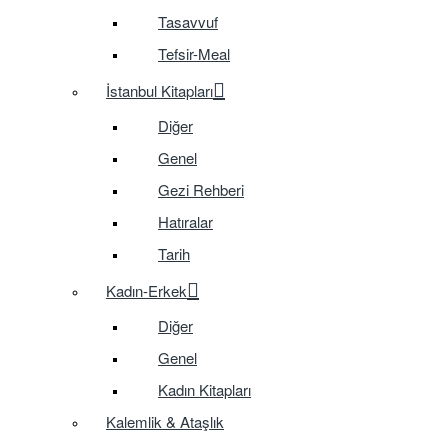
Tasavvuf
Tefsir-Meal
İstanbul Kitapları
Diğer
Genel
Gezi Rehberi
Hatıralar
Tarih
Kadın-Erkek
Diğer
Genel
Kadın Kitapları
Kalemlik & Ataşlık