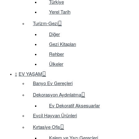
Türkiye
Yerel Tarih
Turizm-Gezi
Diğer
Gezi Kitapları
Rehber
Ülkeler
EV YAŞAM
Banyo Ev Gereçleri
Dekorasyon Aydınlatma
Ev Dekoratif Aksesuarlar
Evcil Hayvan Ürünleri
Kırtasiye Ofis
Kalem ve Yazı Gereçleri