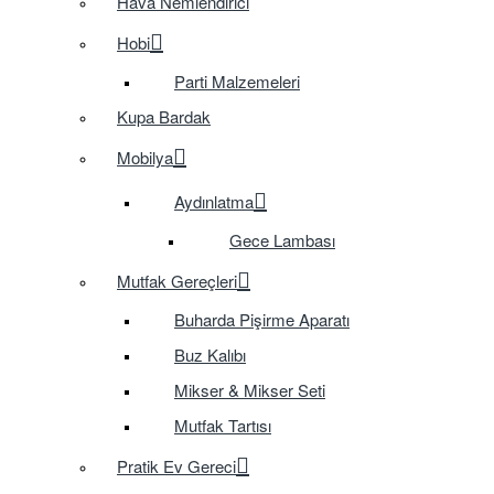
Hava Nemlendirici
Hobi
Parti Malzemeleri
Kupa Bardak
Mobilya
Aydınlatma
Gece Lambası
Mutfak Gereçleri
Buharda Pişirme Aparatı
Buz Kalıbı
Mikser & Mikser Seti
Mutfak Tartısı
Pratik Ev Gereci