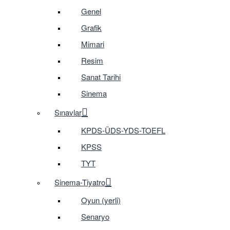
Genel
Grafik
Mimari
Resim
Sanat Tarihi
Sinema
Sınavlar
KPDS-ÜDS-YDS-TOEFL
KPSS
TYT
Sinema-Tiyatro
Oyun (yerli)
Senaryo