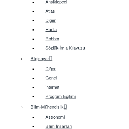
Ansiklopedi
Atlas
Diğer
Harita
Rehber
Sözlük-İmla Kılavuzu
Bilgisayar
Diğer
Genel
internet
Program Eğitimi
Bilim-Mühendislik
Astronomi
Bilim İnsanları