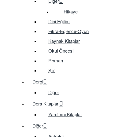
Diğer
Hikaye
Dini Eğitim
Fıkra-Eğlence-Oyun
Kaynak Kitaplar
Okul Öncesi
Roman
Şiir
Dergi
Diğer
Ders Kitapları
Yardımcı Kitaplar
Diğer
Astroloji