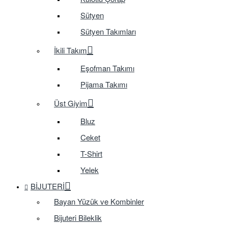
Sütyen
Sütyen Takımları
İkili Takım
Eşofman Takımı
Pijama Takımı
Üst Giyim
Bluz
Ceket
T-Shirt
Yelek
BIJUTERI
Bayan Yüzük ve Kombinler
Bijuteri Bileklik