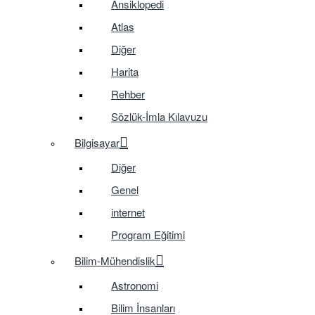
Ansiklopedi
Atlas
Diğer
Harita
Rehber
Sözlük-İmla Kılavuzu
Bilgisayar
Diğer
Genel
internet
Program Eğitimi
Bilim-Mühendislik
Astronomi
Bilim İnsanları