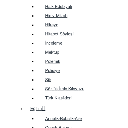
Halk Edebiyatı
Hiciv-Mizah
Hikaye
Hitabet-Söyleşi
İnceleme
Mektup
Polemik
Polisiye
Şiir
Sözlük-İmla Kılavuzu
Türk Klasikleri
Eğitim
Annelik-Babalık-Aile
Çocuk Bakımı