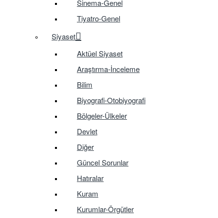
Sinema-Genel
Tiyatro-Genel
Siyaset
Aktüel Siyaset
Araştırma-İnceleme
Bilim
Biyografi-Otobiyografi
Bölgeler-Ülkeler
Devlet
Diğer
Güncel Sorunlar
Hatıralar
Kuram
Kurumlar-Örgütler