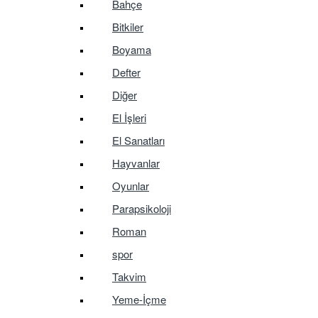
Bahçe
Bitkiler
Boyama
Defter
Diğer
El İşleri
El Sanatları
Hayvanlar
Oyunlar
Parapsikoloji
Roman
spor
Takvim
Yeme-İçme