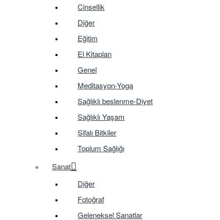
Cinsellik
Diğer
Eğitim
El Kitapları
Genel
Meditasyon-Yoga
Sağlıklı beslenme-Diyet
Sağlıklı Yaşam
Şifalı Bitkiler
Toplum Sağlığı
Sanat
Diğer
Fotoğraf
Geleneksel Sanatlar