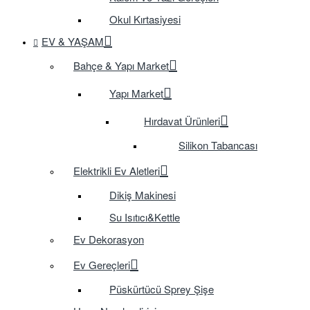
Okul Kırtasiyesi
EV & YAŞAM
Bahçe & Yapı Market
Yapı Market
Hırdavat Ürünleri
Silikon Tabancası
Elektrikli Ev Aletleri
Dikiş Makinesi
Su Isıtıcı&Kettle
Ev Dekorasyon
Ev Gereçleri
Püskürtücü Sprey Şişe