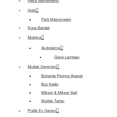
Hava Nemlendirici
Hobi
Parti Malzemeleri
Kupa Bardak
Mobilya
Aydınlatma
Gece Lambası
Mutfak Gereçleri
Buharda Pişirme Aparatı
Buz Kalıbı
Mikser & Mikser Seti
Mutfak Tartısı
Pratik Ev Gereci