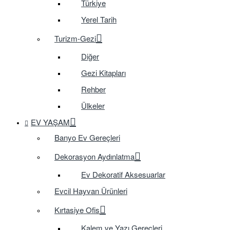
Türkiye
Yerel Tarih
Turizm-Gezi
Diğer
Gezi Kitapları
Rehber
Ülkeler
EV YAŞAM
Banyo Ev Gereçleri
Dekorasyon Aydınlatma
Ev Dekoratif Aksesuarlar
Evcil Hayvan Ürünleri
Kırtasiye Ofis
Kalem ve Yazı Gereçleri