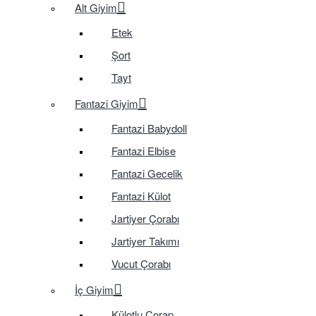
Alt Giyim
Etek
Şort
Tayt
Fantazi Giyim
Fantazi Babydoll
Fantazi Elbise
Fantazi Gecelik
Fantazi Külot
Jartiyer Çorabı
Jartiyer Takımı
Vucut Çorabı
İç Giyim
Külotlu Çorap