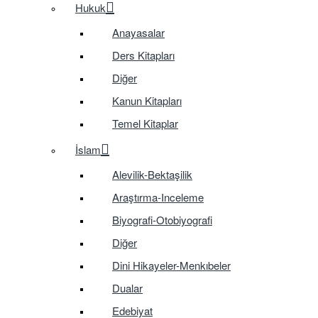
Hukuk
Anayasalar
Ders Kitapları
Diğer
Kanun Kitapları
Temel Kitaplar
İslam
Alevilik-Bektaşilik
Araştırma-Inceleme
Biyografi-Otobiyografi
Diğer
Dini Hikayeler-Menkıbeler
Dualar
Edebiyat