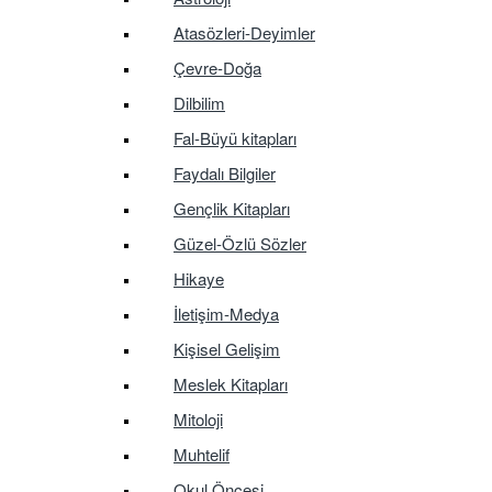
Atasözleri-Deyimler
Çevre-Doğa
Dilbilim
Fal-Büyü kitapları
Faydalı Bilgiler
Gençlik Kitapları
Güzel-Özlü Sözler
Hikaye
İletişim-Medya
Kişisel Gelişim
Meslek Kitapları
Mitoloji
Muhtelif
Okul Öncesi