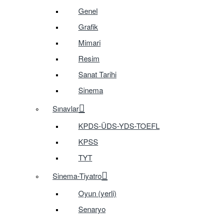
Genel
Grafik
Mimari
Resim
Sanat Tarihi
Sinema
Sınavlar
KPDS-ÜDS-YDS-TOEFL
KPSS
TYT
Sinema-Tiyatro
Oyun (yerli)
Senaryo