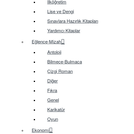
İlköğretim
Lise ve Dengi
Sınavlara Hazırlık Kitapları
Yardımcı Kitaplar
Eğlence-Mizah
Antoloji
Bilmece-Bulmaca
Çizgi Roman
Diğer
Fıkra
Genel
Karikatür
Oyun
Ekonomi