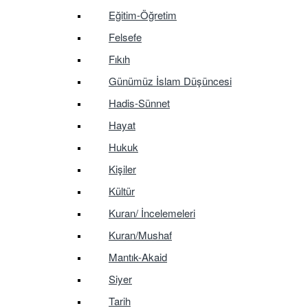
Eğitim-Öğretim
Felsefe
Fıkıh
Günümüz İslam Düşüncesi
Hadis-Sünnet
Hayat
Hukuk
Kişiler
Kültür
Kuran/ İncelemeleri
Kuran/Mushaf
Mantık-Akaid
Siyer
Tarih