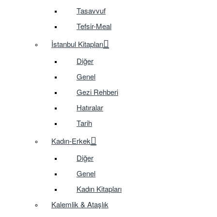
Tasavvuf
Tefsir-Meal
İstanbul Kitapları
Diğer
Genel
Gezi Rehberi
Hatıralar
Tarih
Kadın-Erkek
Diğer
Genel
Kadın Kitapları
Kalemlik & Ataşlık