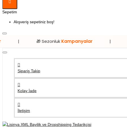
Sepetim
Alışveriş sepetiniz boş!
🎁 Sezonluk
Kampanyalar
|
⭐ Sadece
L
Sipariş Takip
Kolay İade
İletişim