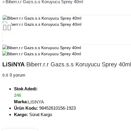
Biberr.r.r Gazs.s.s Koruyucu Sprey 40ml
LiSiNYA
Biberr.r.r Gazs.s.s Koruyucu Sprey 40m
0 yorum
0.0
Stok Adedi:
246
LiSiNYA
Marka:
Ürün Kodu:
98452610156-1923
Kargo:
Sürat Kargo