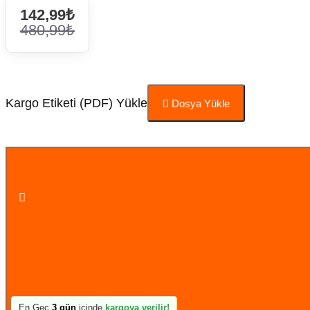
142,99₺
480,99₺
Kargo Etiketi (PDF) Yükle
Dosya Yükle
Sepete Ekle
En Geç
3 gün
içinde
kargoya verilir!