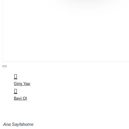
Bijuteri
Saç Aksesuarları
Kitap & Kırtasiye
Ev Yaşam
Oyuncak
Hırdavat
Tüm Ürünler
Giriş Yap
Bayi Ol
home