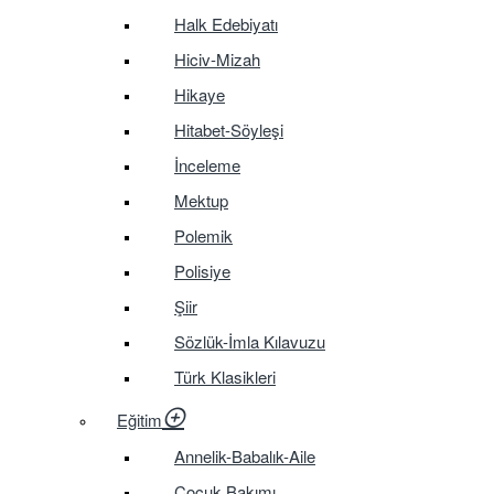
Halk Edebiyatı
Hiciv-Mizah
Hikaye
Hitabet-Söyleşi
İnceleme
Mektup
Polemik
Polisiye
Şiir
Sözlük-İmla Kılavuzu
Türk Klasikleri
Eğitim
Annelik-Babalık-Aile
Çocuk Bakımı