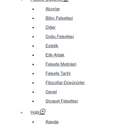
Akımlar
Bilim Felsefesi
Diğer
Doğu Felsefesi
Estetik
Etik-Ahlak
Felsefe Metinleri
Felsefe Tarihi
Filozoflar-Düşünürler
Genel
Siyaset Felsefesi
Hobi
Ajanda