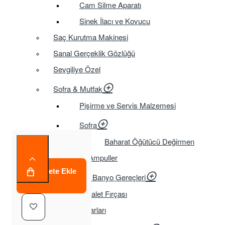
Cam Silme Aparatı
Sinek İlacı ve Kovucu
Saç Kurutma Makinesi
Sanal Gerçeklik Gözlüğü
Sevgiliye Özel
Sofra & Mutfak
Pişirme ve Servis Malzemesi
Sofra
Baharat Öğütücü Değirmen
Tasarruflu Ampuller
Sepete Ekle
Temizlik ve Banyo Gereçleri
Tuvalet Fırçası
TV Aksesuarları