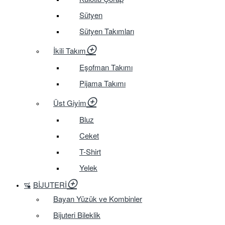
Sütyen
Sütyen Takımları
İkili Takım
Eşofman Takımı
Pijama Takımı
Üst Giyim
Bluz
Ceket
T-Shirt
Yelek
BIJUTERI
Bayan Yüzük ve Kombinler
Bijuteri Bileklik