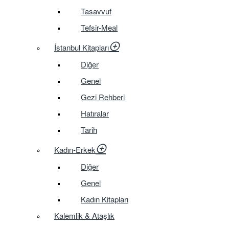
Tasavvuf
Tefsir-Meal
İstanbul Kitapları
Diğer
Genel
Gezi Rehberi
Hatıralar
Tarih
Kadın-Erkek
Diğer
Genel
Kadın Kitapları
Kalemlik & Ataşlık