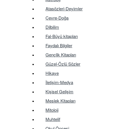
Atasözleri-Deyimler
Çevre-Doğa
Dilbilim
Fal-Büyü kitapları
Faydalı Bilgiler
Gençlik Kitapları
Güzel-Özlü Sözler
Hikaye
İletişim-Medya
Kişisel Gelişim
Meslek Kitapları
Mitoloji
Muhtelif
Okul Öncesi