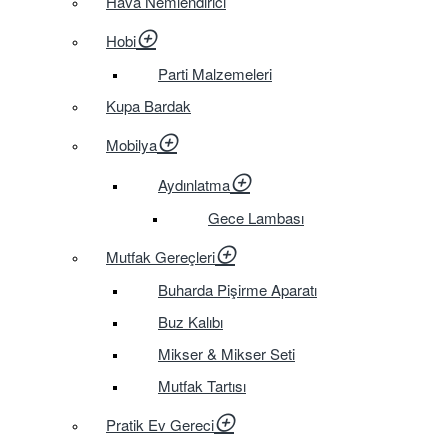
Hava Nemlendirici
Hobi
Parti Malzemeleri
Kupa Bardak
Mobilya
Aydınlatma
Gece Lambası
Mutfak Gereçleri
Buharda Pişirme Aparatı
Buz Kalıbı
Mikser & Mikser Seti
Mutfak Tartısı
Pratik Ev Gereci