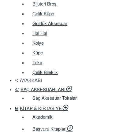
Bijuteri Broş
Çelik Küpe
Gözlük Aksesuar
Hal Hal
Kolye
Küpe
Toka
Çelik Bileklik
AYAKKABI
SAÇ AKSESUARLARI
Saç Aksesuar Tokalar
KITAP & KIRTASIYE
Akademik
Başvuru Kitapları