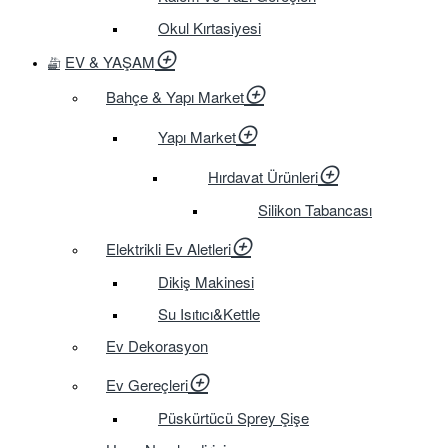
Okul Kırtasiyesi
EV & YAŞAM
Bahçe & Yapı Market
Yapı Market
Hırdavat Ürünleri
Silikon Tabancası
Elektrikli Ev Aletleri
Dikiş Makinesi
Su Isıtıcı&Kettle
Ev Dekorasyon
Ev Gereçleri
Püskürtücü Sprey Şişe