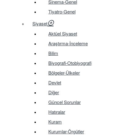
Sinema-Genel
Tiyatro-Genel
Siyaset
Aktüel Siyaset
Araştırma-İnceleme
Bilim
Biyografi-Otobiyografi
Bölgeler-Ülkeler
Devlet
Diğer
Güncel Sorunlar
Hatıralar
Kuram
Kurumlar-Örgütler