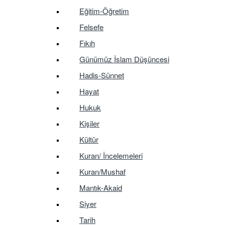
Eğitim-Öğretim
Felsefe
Fıkıh
Günümüz İslam Düşüncesi
Hadis-Sünnet
Hayat
Hukuk
Kişiler
Kültür
Kuran/ İncelemeleri
Kuran/Mushaf
Mantık-Akaid
Siyer
Tarih