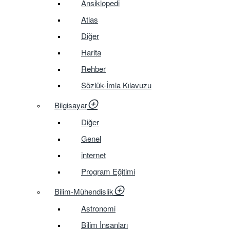
Ansiklopedi
Atlas
Diğer
Harita
Rehber
Sözlük-İmla Kılavuzu
Bilgisayar
Diğer
Genel
internet
Program Eğitimi
Bilim-Mühendislik
Astronomi
Bilim İnsanları