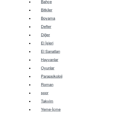
Bahçe
Bitkiler
Boyama
Defter
Diğer
El İşleri
El Sanatları
Hayvanlar
Oyunlar
Parapsikoloji
Roman
spor
Takvim
Yeme-İçme