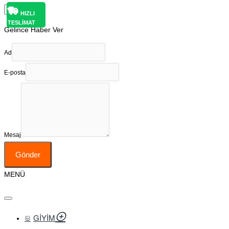
×
HIZLI
HIZLI
HIZLI
TESLİMAT
TESLİMAT
TESLİMAT
Gelince Haber Ver
Ad
E-posta
Mesaj
Gönder
MENÜ
GIYIM