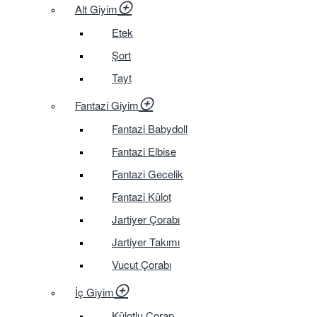
Alt Giyim
Etek
Şort
Tayt
Fantazi Giyim
Fantazi Babydoll
Fantazi Elbise
Fantazi Gecelik
Fantazi Külot
Jartiyer Çorabı
Jartiyer Takımı
Vucut Çorabı
İç Giyim
Külotlu Çorap