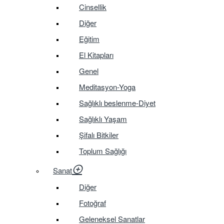
Cinsellik
Diğer
Eğitim
El Kitapları
Genel
Meditasyon-Yoga
Sağlıklı beslenme-Diyet
Sağlıklı Yaşam
Şifalı Bitkiler
Toplum Sağlığı
Sanat
Diğer
Fotoğraf
Geleneksel Sanatlar