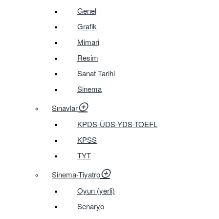
Genel
Grafik
Mimari
Resim
Sanat Tarihi
Sinema
Sınavlar
KPDS-ÜDS-YDS-TOEFL
KPSS
TYT
Sinema-Tiyatro
Oyun (yerli)
Senaryo