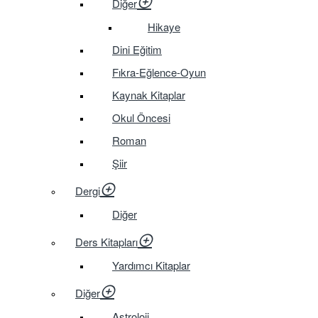
Diğer
Hikaye
Dini Eğitim
Fıkra-Eğlence-Oyun
Kaynak Kitaplar
Okul Öncesi
Roman
Şiir
Dergi
Diğer
Ders Kitapları
Yardımcı Kitaplar
Diğer
Astroloji