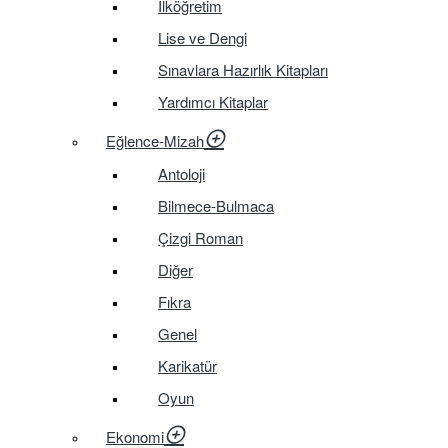
İlköğretim
Lise ve Dengi
Sınavlara Hazırlık Kitapları
Yardımcı Kitaplar
Eğlence-Mizah
Antoloji
Bilmece-Bulmaca
Çizgi Roman
Diğer
Fıkra
Genel
Karikatür
Oyun
Ekonomi