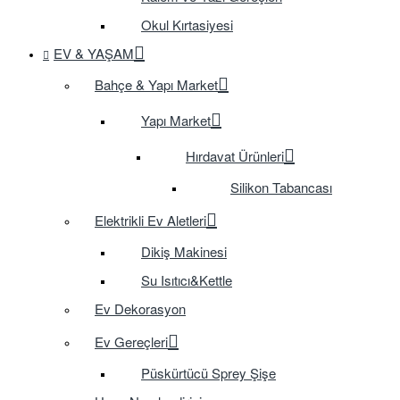
Okul Kırtasiyesi
EV & YAŞAM
Bahçe & Yapı Market
Yapı Market
Hırdavat Ürünleri
Silikon Tabancası
Elektrikli Ev Aletleri
Dikiş Makinesi
Su Isıtıcı&Kettle
Ev Dekorasyon
Ev Gereçleri
Püskürtücü Sprey Şişe