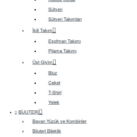
Sütyen
Sütyen Takımları
İkili Takım
Eşofman Takımı
Pijama Takımı
Üst Giyim
Bluz
Ceket
T-Shirt
Yelek
BIJUTERI
Bayan Yüzük ve Kombinler
Bijuteri Bileklik