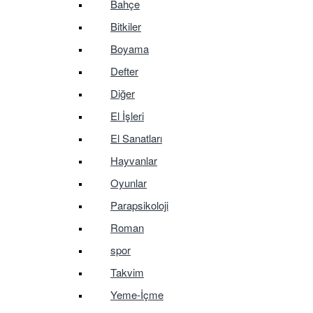
Bahçe
Bitkiler
Boyama
Defter
Diğer
El İşleri
El Sanatları
Hayvanlar
Oyunlar
Parapsikoloji
Roman
spor
Takvim
Yeme-İçme