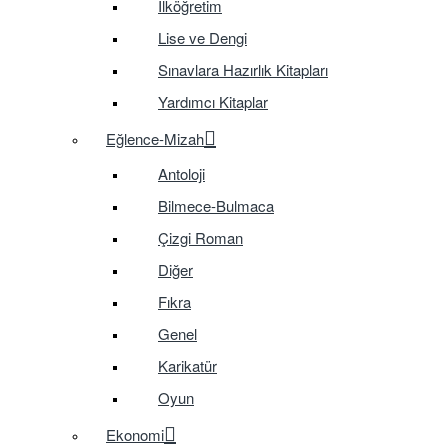
İlköğretim
Lise ve Dengi
Sınavlara Hazırlık Kitapları
Yardımcı Kitaplar
Eğlence-Mizah
Antoloji
Bilmece-Bulmaca
Çizgi Roman
Diğer
Fıkra
Genel
Karikatür
Oyun
Ekonomi