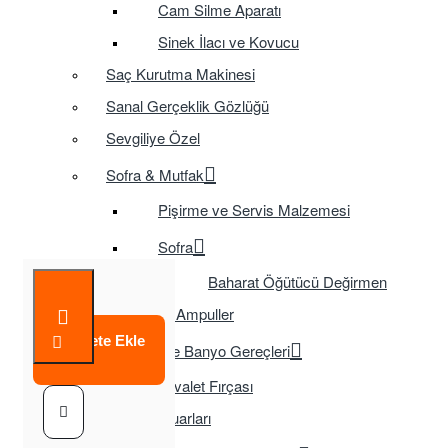
Cam Silme Aparatı
Sinek İlacı ve Kovucu
Saç Kurutma Makinesi
Sanal Gerçeklik Gözlüğü
Sevgiliye Özel
Sofra & Mutfak
Pişirme ve Servis Malzemesi
Sofra
Baharat Öğütücü Değirmen
Tasarruflu Ampuller
Sepete Ekle
Temizlik ve Banyo Gereçleri
Tuvalet Fırçası
TV Aksesuarları