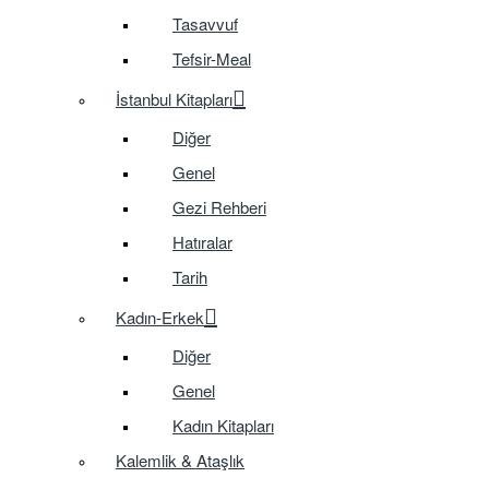
Tasavvuf
Tefsir-Meal
İstanbul Kitapları
Diğer
Genel
Gezi Rehberi
Hatıralar
Tarih
Kadın-Erkek
Diğer
Genel
Kadın Kitapları
Kalemlik & Ataşlık