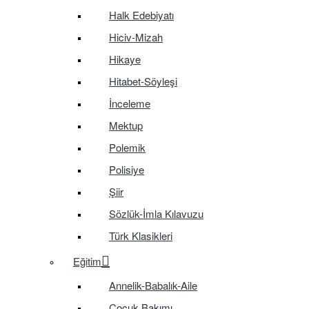
Halk Edebiyatı
Hiciv-Mizah
Hikaye
Hitabet-Söyleşi
İnceleme
Mektup
Polemik
Polisiye
Şiir
Sözlük-İmla Kılavuzu
Türk Klasikleri
Eğitim
Annelik-Babalık-Aile
Çocuk Bakımı