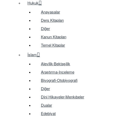
Hukuk
Anayasalar
Ders Kitapları
Diğer
Kanun Kitapları
Temel Kitaplar
İslam
Alevilik-Bektaşilik
Araştırma-Inceleme
Biyografi-Otobiyografi
Diğer
Dini Hikayeler-Menkıbeler
Dualar
Edebiyat