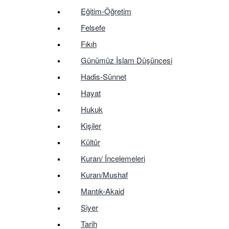
Eğitim-Öğretim
Felsefe
Fıkıh
Günümüz İslam Düşüncesi
Hadis-Sünnet
Hayat
Hukuk
Kişiler
Kültür
Kuran/ İncelemeleri
Kuran/Mushaf
Mantık-Akaid
Siyer
Tarih