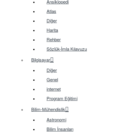
Ansiklopedi
Atlas
Diğer
Harita
Rehber
Sözlük-İmla Kılavuzu
Bilgisayar
Diğer
Genel
internet
Program Eğitimi
Bilim-Mühendislik
Astronomi
Bilim İnsanları