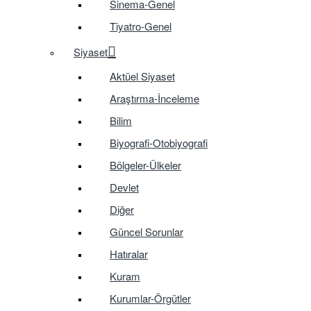
Sinema-Genel
Tiyatro-Genel
Siyaset
Aktüel Siyaset
Araştırma-İnceleme
Bilim
Biyografi-Otobiyografi
Bölgeler-Ülkeler
Devlet
Diğer
Güncel Sorunlar
Hatıralar
Kuram
Kurumlar-Örgütler