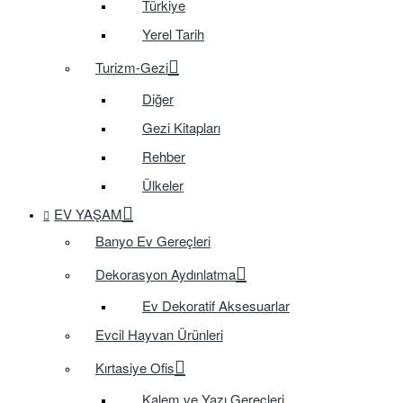
Türkiye
Yerel Tarih
Turizm-Gezi
Diğer
Gezi Kitapları
Rehber
Ülkeler
EV YAŞAM
Banyo Ev Gereçleri
Dekorasyon Aydınlatma
Ev Dekoratif Aksesuarlar
Evcil Hayvan Ürünleri
Kırtasiye Ofis
Kalem ve Yazı Gereçleri