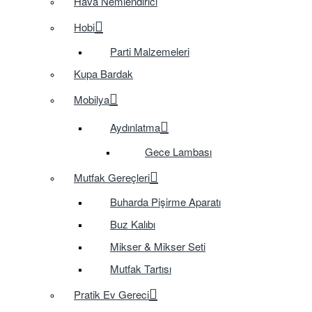
Hava Nemlendirici
Hobi
Parti Malzemeleri
Kupa Bardak
Mobilya
Aydınlatma
Gece Lambası
Mutfak Gereçleri
Buharda Pişirme Aparatı
Buz Kalıbı
Mikser & Mikser Seti
Mutfak Tartısı
Pratik Ev Gereci