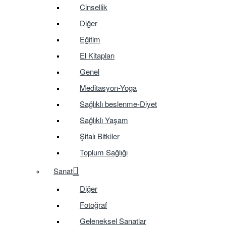
Cinsellik
Diğer
Eğitim
El Kitapları
Genel
Meditasyon-Yoga
Sağlıklı beslenme-Diyet
Sağlıklı Yaşam
Şifalı Bitkiler
Toplum Sağlığı
Sanat
Diğer
Fotoğraf
Geleneksel Sanatlar