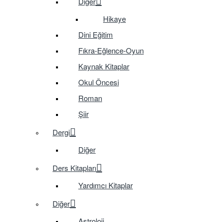
Diğer
Hikaye
Dini Eğitim
Fıkra-Eğlence-Oyun
Kaynak Kitaplar
Okul Öncesi
Roman
Şiir
Dergi
Diğer
Ders Kitapları
Yardımcı Kitaplar
Diğer
Astroloji