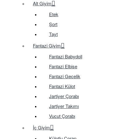
Alt Giyim
Etek
Şort
Tayt
Fantazi Giyim
Fantazi Babydoll
Fantazi Elbise
Fantazi Gecelik
Fantazi Külot
Jartiyer Çorabı
Jartiyer Takımı
Vucut Çorabı
İç Giyim
Külotlu Çorap