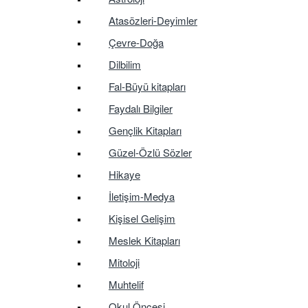
Atasözleri-Deyimler
Çevre-Doğa
Dilbilim
Fal-Büyü kitapları
Faydalı Bilgiler
Gençlik Kitapları
Güzel-Özlü Sözler
Hikaye
İletişim-Medya
Kişisel Gelişim
Meslek Kitapları
Mitoloji
Muhtelif
Okul Öncesi