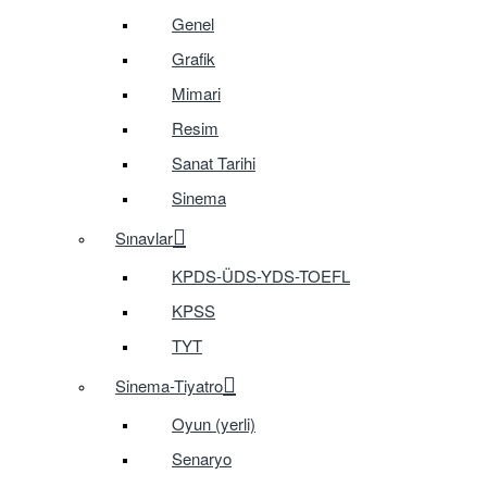
Genel
Grafik
Mimari
Resim
Sanat Tarihi
Sinema
Sınavlar
KPDS-ÜDS-YDS-TOEFL
KPSS
TYT
Sinema-Tiyatro
Oyun (yerli)
Senaryo