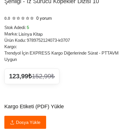
Şenliği - İz Sürücü Köpekler Dizisi 10
0 yorum
0.0
Stok Adedi:
5
Lisinya Kitap
Marka:
Ürün Kodu:
9789752124073-k0707
Kargo:
Trendyol İçin EXPRESS Kargo Diğerlerinde Sürat - PTTAVM
Uygun
123,99₺
152,99₺
Kargo Etiketi (PDF) Yükle
Dosya Yükle