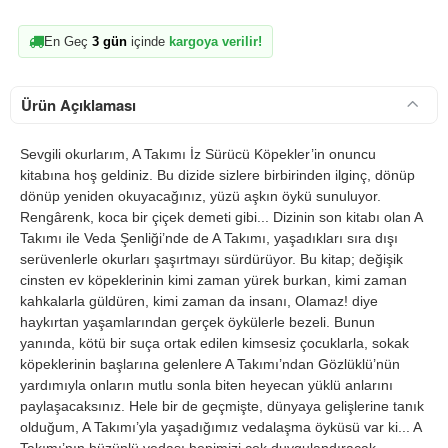
En Geç
3 gün
içinde
kargoya verilir!
Ürün Açıklaması
Sevgili okurlarım, A Takımı İz Sürücü Köpekler’in onuncu
kitabına hoş geldiniz. Bu dizide sizlere birbirinden ilginç, dönüp
dönüp yeniden okuyacağınız, yüzü aşkın öykü sunuluyor.
Rengârenk, koca bir çiçek demeti gibi... Dizinin son kitabı olan A
Takımı ile Veda Şenliği’nde de A Takımı, yaşadıkları sıra dışı
serüvenlerle okurları şaşırtmayı sürdürüyor. Bu kitap; değişik
cinsten ev köpeklerinin kimi zaman yürek burkan, kimi zaman
kahkalarla güldüren, kimi zaman da insanı, Olamaz! diye
haykırtan yaşamlarından gerçek öykülerle bezeli. Bunun
yanında, kötü bir suça ortak edilen kimsesiz çocuklarla, sokak
köpeklerinin başlarına gelenlere A Takımı’ndan Gözlüklü’nün
yardımıyla onların mutlu sonla biten heyecan yüklü anlarını
paylaşacaksınız. Hele bir de geçmişte, dünyaya gelişlerine tanık
olduğum, A Takımı’yla yaşadığımız vedalaşma öyküsü var ki... A
Takımı’nın hüzünlü vedası hepimizi çok duygulandıracak...