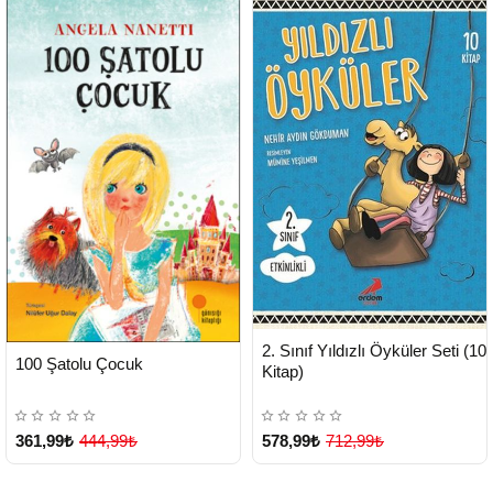
HIZLI
Yeni Ürün
2. Sınıf Yıldızlı Öyküler Seti (10
TESLİMAT
HIZLI
Yeni Ürün
100 Şatolu Çocuk
TESLİMAT
Kitap)
361,99₺
444,99₺
578,99₺
712,99₺