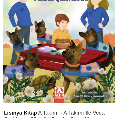
HIZLI
TESLİMAT
Lisinya Kitap
A Takımı - A Takımı İle Veda