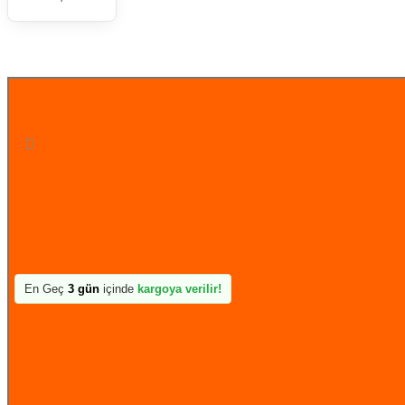
STOK TÜKENDİ
En Geç
3 gün
içinde
kargoya verilir!