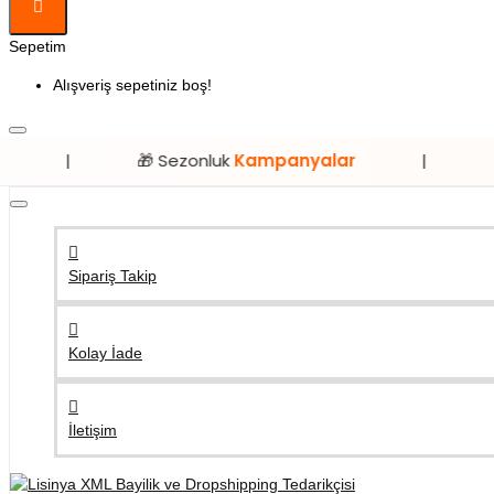
Sepetim
Alışveriş sepetiniz boş!
🎁 Sezonluk
Kampanyalar
|
⭐ Sadece
Li
Sipariş Takip
Kolay İade
İletişim