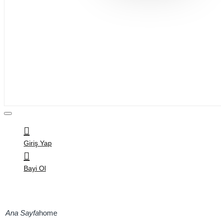
Bijuteri
Saç Aksesuarları
Kitap & Kırtasiye
Ev Yaşam
Oyuncak
Hırdavat
Tüm Ürünler
Giriş Yap
Bayi Ol
home