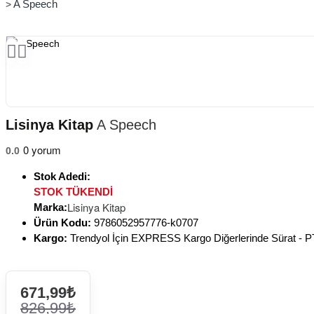
A Speech
Lisinya Kitap
A Speech
0 yorum
0.0
Stok Adedi:
STOK TÜKENDİ
Lisinya Kitap
Marka:
Ürün Kodu:
9786052957776-k0707
Kargo:
Trendyol İçin EXPRESS Kargo Diğerlerinde Sürat -
671,99₺
826,99₺