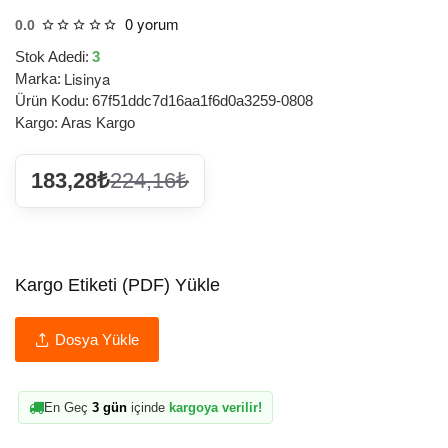
0 yorum
0.0
Stok Adedi:
3
Lisinya
Marka:
Ürün Kodu:
67f51ddc7d16aa1f6d0a3259-0808
Kargo:
Aras Kargo
183,28₺
224,16₺
Kargo Etiketi (PDF) Yükle
Dosya Yükle
En Geç
3 gün
içinde
kargoya verilir!