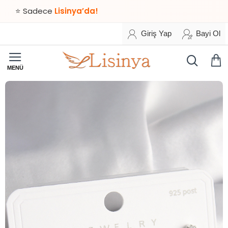
Sadece
Lisinya’da!
Giriş Yap
Bayi Ol