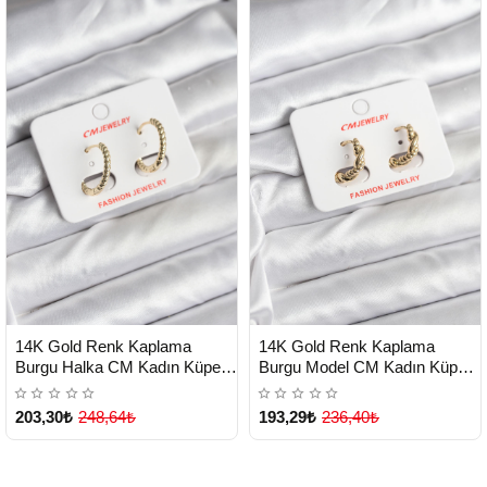
HIZLI
HIZLI
Yeni Ürün
Yeni Ürün
14K Gold Renk Kaplama
14K Gold Renk Kaplama
TESLİMAT
TESLİMAT
Burgu Halka CM Kadın Küpe -
Burgu Model CM Kadın Küpe -
Lisinya
Lisinya
203,30₺
248,64₺
193,29₺
236,40₺