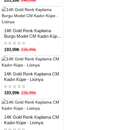
203,99₺
248,99₺
HIZLI
Yeni Ürün
14K Gold Renk Kaplama
TESLİMAT
Burgu Model CM Kadın Küpe -
Lisinya
193,99₺
236,99₺
HIZLI
Yeni Ürün
14K Gold Renk Kaplama CM
TESLİMAT
Kadın Küpe - Lisinya
193,99₺
236,99₺
HIZLI
Yeni Ürün
14K Gold Renk Kaplama CM
TESLİMAT
Kadın Küpe - Lisinya