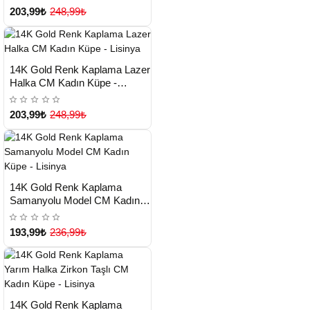
203,99₺
248,99₺
HIZLI
Yeni Ürün
14K Gold Renk Kaplama Lazer
TESLİMAT
Halka CM Kadın Küpe -
Lisinya
203,99₺
248,99₺
HIZLI
Yeni Ürün
14K Gold Renk Kaplama
TESLİMAT
Samanyolu Model CM Kadın
Küpe - Lisinya
193,99₺
236,99₺
HIZLI
Yeni Ürün
14K Gold Renk Kaplama
TESLİMAT