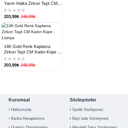
Yarım Halka Zirkon Taşlı CM
Kadın Küpe - Lisinya
203,99₺
248,99₺
HIZLI
Yeni Ürün
14K Gold Renk Kaplama
TESLİMAT
Zirkon Taşlı CM Kadın Küpe -
Lisinya
203,99₺
248,99₺
Kurumsal
Sözleşmeler
Hakkımızda
Üyelik Sözleşmesi
Banka Hesaplarımız
Bayi İade Sözleşmesi
Ücretsiz Dropshipping
Mesafeli Satış Sözleşmesi