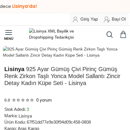
e
Lisinya’da!
Giriş Yap
Bayi Ol
HIZLI
TESLİMAT
Lisinya
925 Ayar Gümüş Çivi Pirinç Gümüş
Renk Zirkon Taşlı Yonca Model Sallantı Zincir
Detay Kadın Küpe Seti - Lisinya
0 yorum
0.0
Stok Adedi:
3
Lisinya
Marka:
Ürün Kodu:
67f51dd77e9e30f94d09c458-0808
Kargo:
Aras Kargo