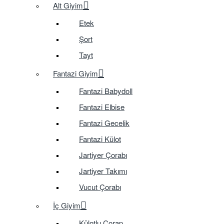
Alt Giyim
Etek
Şort
Tayt
Fantazi Giyim
Fantazi Babydoll
Fantazi Elbise
Fantazi Gecelik
Fantazi Külot
Jartiyer Çorabı
Jartiyer Takımı
Vucut Çorabı
İç Giyim
Külotlu Çorap