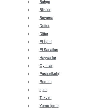
Bahçe
Bitkiler
Boyama
Defter
Diğer
El İşleri
El Sanatları
Hayvanlar
Oyunlar
Parapsikoloji
Roman
spor
Takvim
Yeme-İçme