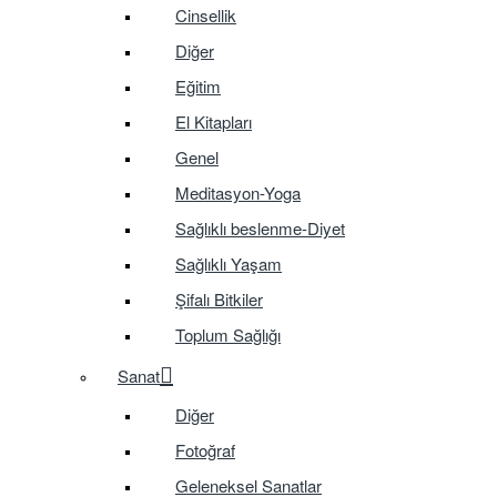
Cinsellik
Diğer
Eğitim
El Kitapları
Genel
Meditasyon-Yoga
Sağlıklı beslenme-Diyet
Sağlıklı Yaşam
Şifalı Bitkiler
Toplum Sağlığı
Sanat
Diğer
Fotoğraf
Geleneksel Sanatlar