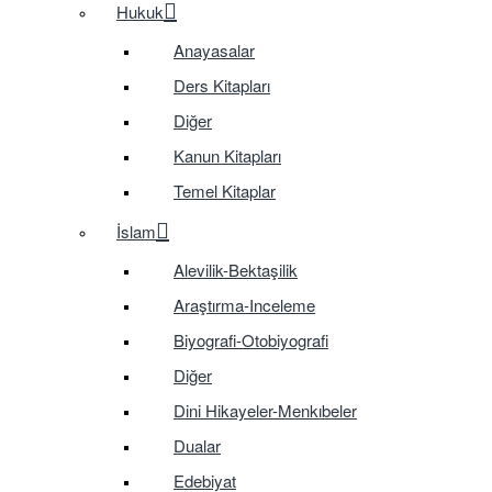
Hukuk
Anayasalar
Ders Kitapları
Diğer
Kanun Kitapları
Temel Kitaplar
İslam
Alevilik-Bektaşilik
Araştırma-Inceleme
Biyografi-Otobiyografi
Diğer
Dini Hikayeler-Menkıbeler
Dualar
Edebiyat