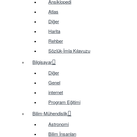
Ansiklopedi
Atlas
Diğer
Harita
Rehber
Sözlük-İmla Kılavuzu
Bilgisayar
Diğer
Genel
internet
Program Eğitimi
Bilim-Mühendislik
Astronomi
Bilim İnsanları