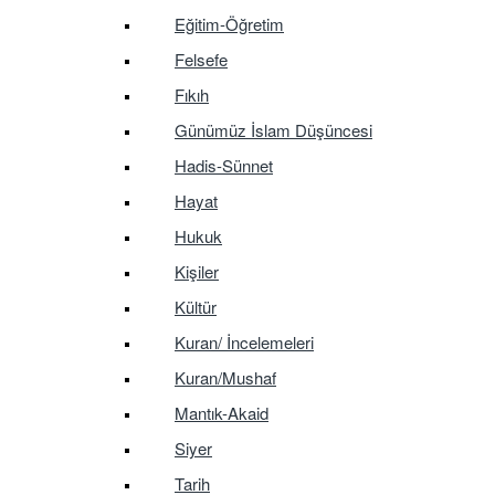
Eğitim-Öğretim
Felsefe
Fıkıh
Günümüz İslam Düşüncesi
Hadis-Sünnet
Hayat
Hukuk
Kişiler
Kültür
Kuran/ İncelemeleri
Kuran/Mushaf
Mantık-Akaid
Siyer
Tarih