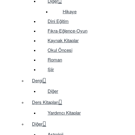
Diğer
Hikaye
Dini Eğitim
Fıkra-Eğlence-Oyun
Kaynak Kitaplar
Okul Öncesi
Roman
Şiir
Dergi
Diğer
Ders Kitapları
Yardımcı Kitaplar
Diğer
Astroloji