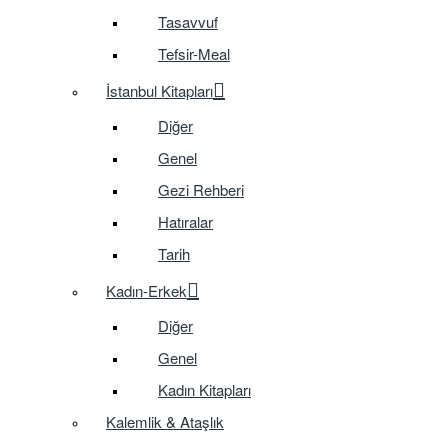
Tasavvuf
Tefsir-Meal
İstanbul Kitapları
Diğer
Genel
Gezi Rehberi
Hatıralar
Tarih
Kadın-Erkek
Diğer
Genel
Kadın Kitapları
Kalemlik & Ataşlık