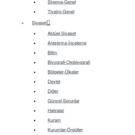
Sinema-Genel
Tiyatro-Genel
Siyaset
Aktüel Siyaset
Araştırma-İnceleme
Bilim
Biyografi-Otobiyografi
Bölgeler-Ülkeler
Devlet
Diğer
Güncel Sorunlar
Hatıralar
Kuram
Kurumlar-Örgütler