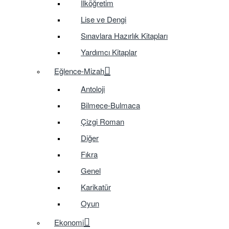
İlköğretim
Lise ve Dengi
Sınavlara Hazırlık Kitapları
Yardımcı Kitaplar
Eğlence-Mizah
Antoloji
Bilmece-Bulmaca
Çizgi Roman
Diğer
Fıkra
Genel
Karikatür
Oyun
Ekonomi