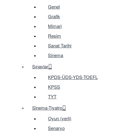
Genel
Grafik
Mimari
Resim
Sanat Tarihi
Sinema
Sınavlar
KPDS-ÜDS-YDS-TOEFL
KPSS
TYT
Sinema-Tiyatro
Oyun (yerli)
Senaryo