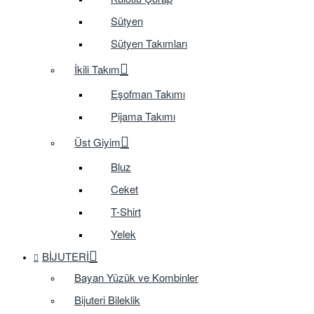
Sütyen
Sütyen Takımları
İkili Takım
Eşofman Takımı
Pijama Takımı
Üst Giyim
Bluz
Ceket
T-Shirt
Yelek
BIJUTERI
Bayan Yüzük ve Kombinler
Bijuteri Bileklik