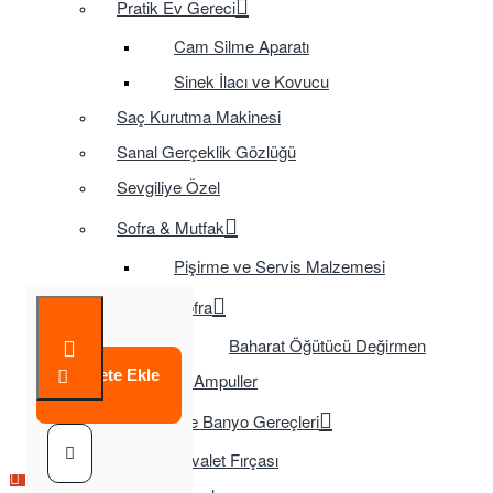
Pratik Ev Gereci
Cam Silme Aparatı
Sinek İlacı ve Kovucu
Saç Kurutma Makinesi
Sanal Gerçeklik Gözlüğü
Sevgiliye Özel
Sofra & Mutfak
Pişirme ve Servis Malzemesi
Sofra
Baharat Öğütücü Değirmen
Sepete Ekle
Tasarruflu Ampuller
Temizlik ve Banyo Gereçleri
Tuvalet Fırçası
Çok Satılan Ürün
Çok Satılan Ürün
Çok Satılan Ürün
Çok Satılan Ürün
Çok Satılan Ürün