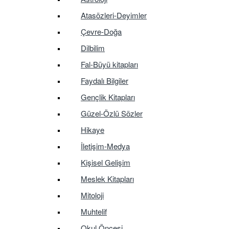
Atasözleri-Deyimler
Çevre-Doğa
Dilbilim
Fal-Büyü kitapları
Faydalı Bilgiler
Gençlik Kitapları
Güzel-Özlü Sözler
Hikaye
İletişim-Medya
Kişisel Gelişim
Meslek Kitapları
Mitoloji
Muhtelif
Okul Öncesi