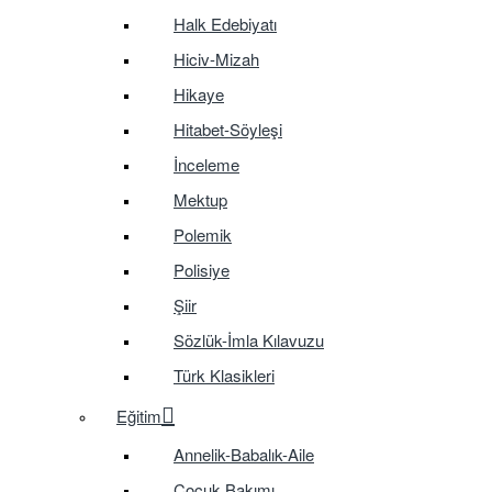
Halk Edebiyatı
Hiciv-Mizah
Hikaye
Hitabet-Söyleşi
İnceleme
Mektup
Polemik
Polisiye
Şiir
Sözlük-İmla Kılavuzu
Türk Klasikleri
Eğitim
Annelik-Babalık-Aile
Çocuk Bakımı