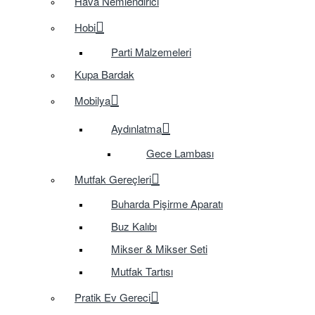
Hava Nemlendirici
Hobi
Parti Malzemeleri
Kupa Bardak
Mobilya
Aydınlatma
Gece Lambası
Mutfak Gereçleri
Buharda Pişirme Aparatı
Buz Kalıbı
Mikser & Mikser Seti
Mutfak Tartısı
Pratik Ev Gereci