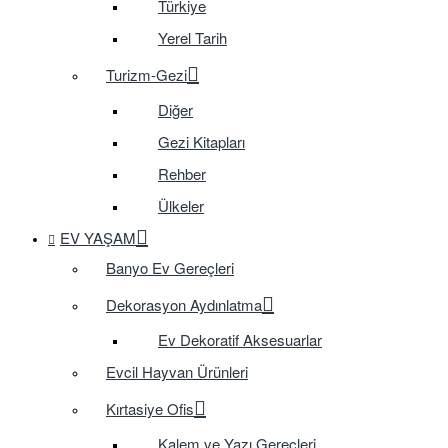
Türkiye
Yerel Tarih
Turizm-Gezi
Diğer
Gezi Kitapları
Rehber
Ülkeler
EV YAŞAM
Banyo Ev Gereçleri
Dekorasyon Aydınlatma
Ev Dekoratif Aksesuarlar
Evcil Hayvan Ürünleri
Kırtasiye Ofis
Kalem ve Yazı Gereçleri