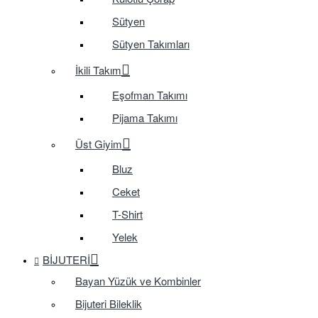
Sütyen
Sütyen Takımları
İkili Takım
Eşofman Takımı
Pijama Takımı
Üst Giyim
Bluz
Ceket
T-Shirt
Yelek
BIJUTERI
Bayan Yüzük ve Kombinler
Bijuteri Bileklik