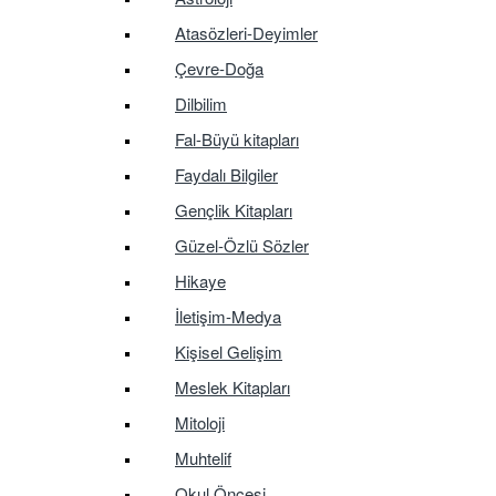
Atasözleri-Deyimler
Çevre-Doğa
Dilbilim
Fal-Büyü kitapları
Faydalı Bilgiler
Gençlik Kitapları
Güzel-Özlü Sözler
Hikaye
İletişim-Medya
Kişisel Gelişim
Meslek Kitapları
Mitoloji
Muhtelif
Okul Öncesi