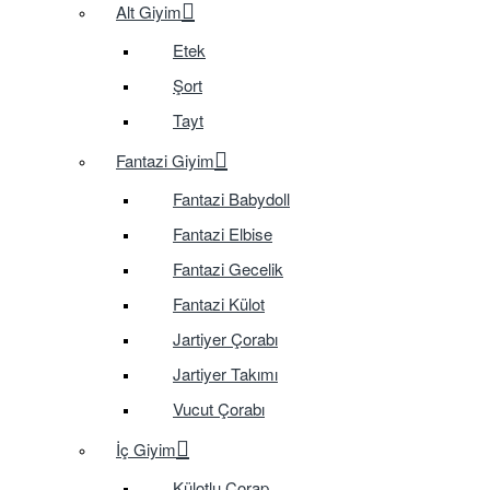
Alt Giyim
Etek
Şort
Tayt
Fantazi Giyim
Fantazi Babydoll
Fantazi Elbise
Fantazi Gecelik
Fantazi Külot
Jartiyer Çorabı
Jartiyer Takımı
Vucut Çorabı
İç Giyim
Külotlu Çorap