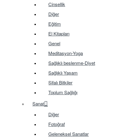
Cinsellik
Diğer
Eğitim
El Kitapları
Genel
Meditasyon-Yoga
Sağlıklı beslenme-Diyet
Sağlıklı Yaşam
Şifalı Bitkiler
Toplum Sağlığı
Sanat
Diğer
Fotoğraf
Geleneksel Sanatlar