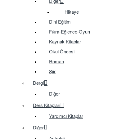
Diğer
Hikaye
Dini Eğitim
Fıkra-Eğlence-Oyun
Kaynak Kitaplar
Okul Öncesi
Roman
Şiir
Dergi
Diğer
Ders Kitapları
Yardımcı Kitaplar
Diğer
Astroloji