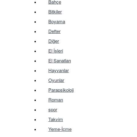
Bahçe
Bitkiler
Boyama
Defter
Diğer
El İşleri
El Sanatları
Hayvanlar
Oyunlar
Parapsikoloji
Roman
spor
Takvim
Yeme-İçme