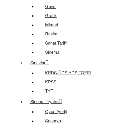
Genel
Grafik
Mimari
Resim
Sanat Tarihi
Sinema
Sınavlar
KPDS-ÜDS-YDS-TOEFL
KPSS
TYT
Sinema-Tiyatro
Oyun (yerli)
Senaryo