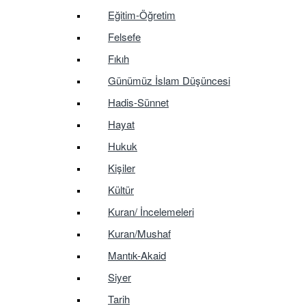
Eğitim-Öğretim
Felsefe
Fıkıh
Günümüz İslam Düşüncesi
Hadis-Sünnet
Hayat
Hukuk
Kişiler
Kültür
Kuran/ İncelemeleri
Kuran/Mushaf
Mantık-Akaid
Siyer
Tarih