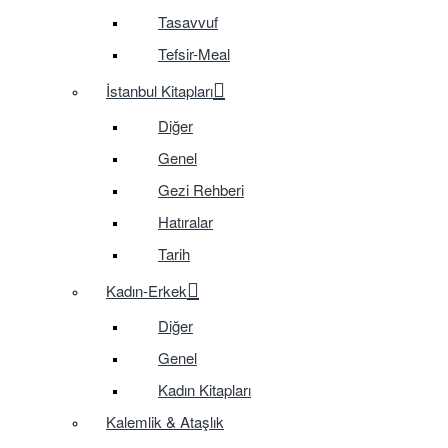
Tasavvuf
Tefsir-Meal
İstanbul Kitapları
Diğer
Genel
Gezi Rehberi
Hatıralar
Tarih
Kadın-Erkek
Diğer
Genel
Kadın Kitapları
Kalemlik & Ataşlık