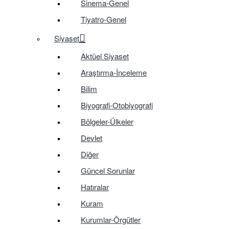
Sinema-Genel
Tiyatro-Genel
Siyaset
Aktüel Siyaset
Araştırma-İnceleme
Bilim
Biyografi-Otobiyografi
Bölgeler-Ülkeler
Devlet
Diğer
Güncel Sorunlar
Hatıralar
Kuram
Kurumlar-Örgütler