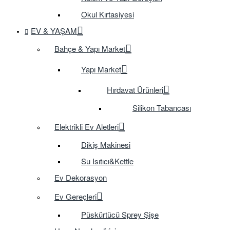
Okul Kırtasiyesi
EV & YAŞAM
Bahçe & Yapı Market
Yapı Market
Hırdavat Ürünleri
Silikon Tabancası
Elektrikli Ev Aletleri
Dikiş Makinesi
Su Isıtıcı&Kettle
Ev Dekorasyon
Ev Gereçleri
Püskürtücü Sprey Şişe