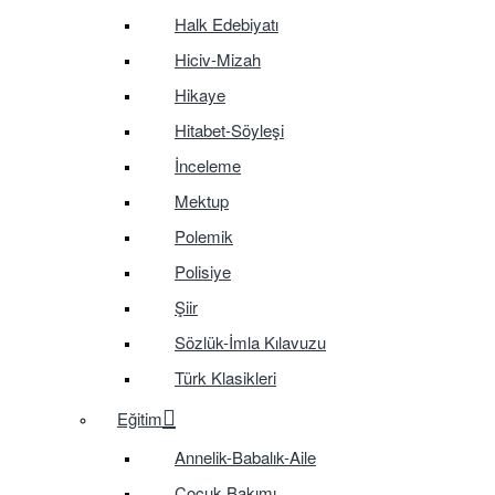
Halk Edebiyatı
Hiciv-Mizah
Hikaye
Hitabet-Söyleşi
İnceleme
Mektup
Polemik
Polisiye
Şiir
Sözlük-İmla Kılavuzu
Türk Klasikleri
Eğitim
Annelik-Babalık-Aile
Çocuk Bakımı