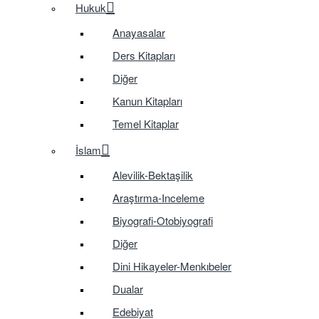
Hukuk
Anayasalar
Ders Kitapları
Diğer
Kanun Kitapları
Temel Kitaplar
İslam
Alevilik-Bektaşilik
Araştırma-Inceleme
Biyografi-Otobiyografi
Diğer
Dini Hikayeler-Menkıbeler
Dualar
Edebiyat