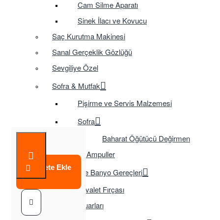
Cam Silme Aparatı
Sinek İlacı ve Kovucu
Saç Kurutma Makinesi
Sanal Gerçeklik Gözlüğü
Sevgiliye Özel
Sofra & Mutfak
Pişirme ve Servis Malzemesi
Sofra
Baharat Öğütücü Değirmen
Tasarruflu Ampuller
Sepete Ekle
Temizlik ve Banyo Gereçleri
Tuvalet Fırçası
TV Aksesuarları