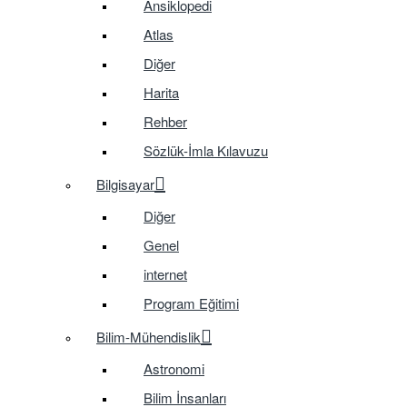
Ansiklopedi
Atlas
Diğer
Harita
Rehber
Sözlük-İmla Kılavuzu
Bilgisayar
Diğer
Genel
internet
Program Eğitimi
Bilim-Mühendislik
Astronomi
Bilim İnsanları