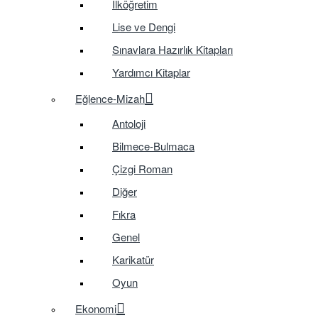
İlköğretim
Lise ve Dengi
Sınavlara Hazırlık Kitapları
Yardımcı Kitaplar
Eğlence-Mizah
Antoloji
Bilmece-Bulmaca
Çizgi Roman
Diğer
Fıkra
Genel
Karikatür
Oyun
Ekonomi