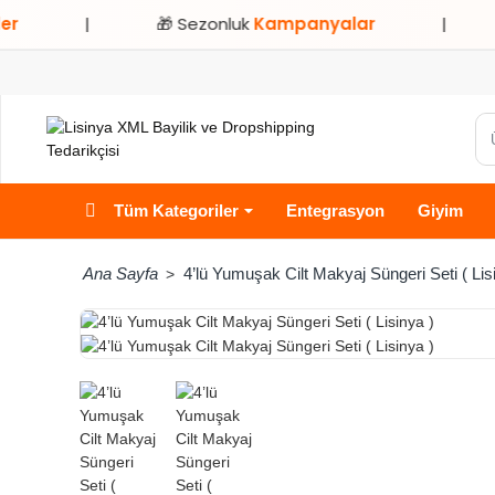
🎁 Sezonluk
Kampanyalar
|
⭐ Sadece
Ür
ka
ve
Tüm Kategoriler
Entegrasyon
Giyim
ma
ara
4’lü Yumuşak Cilt Makyaj Süngeri Seti ( Lis
home