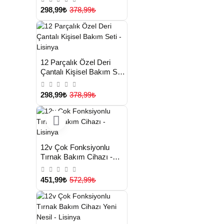
Makası Tırnak Makası -
298,99₺
378,99₺
Lisinya
HIZLI
Yeni Ürün
12 Parçalık Özel Deri
TESLİMAT
Çantalı Kişisel Bakım Seti
- Lisinya
298,99₺
378,99₺
HIZLI
Yeni Ürün
12v Çok Fonksiyonlu
TESLİMAT
Tırnak Bakım Cihazı -
Lisinya
451,99₺
572,99₺