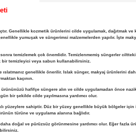
eti
ır. Genellikle kozmetik ürünlerini cilde uygulamak, dağıtmak ve kar
ı genellikle yumuşak ve süngerimsi malzemelerden yapılır. İşte mak
sonra temizlemek çok önemlidir. Temizlenmemiş süngerler ciltteki ba
 bir temizleyici veya sabun kullanabilirsiniz.
latmanız genellikle önerilir. Islak sünger, makyaj ürünlerini daha
rmaktan kaçının.
ürününüzü hafifçe süngere alın ve cilde uygulamadan önce nazikçe 
gün bir şekilde cilde yayılmasına yardımcı olur.
lı yüzeylere sahiptir. Düz bir yüzey genellikle büyük bölgeler için i
ürünün türüne ve uygulama alanına bağlıdır.
daha doğal ve pürüzsüz görünmesine yardımcı olur. Eğer fazla ürü
lirsiniz.