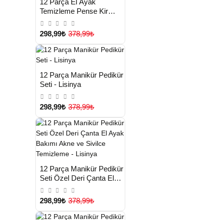
12 Parça El Ayak
TESLİMAT
Temizleme Pense Kir
Temizleme Aparatı Kaş
Cımbızı - Lisinya
298,99₺
378,99₺
HIZLI
Yeni Ürün
12 Parça Manikür Pedikür
TESLİMAT
Seti - Lisinya
298,99₺
378,99₺
HIZLI
Yeni Ürün
12 Parça Manikür Pedikür
TESLİMAT
Seti Özel Deri Çanta El
Ayak Bakımı Akne ve
Sivilce Temizleme -
298,99₺
378,99₺
Lisinya