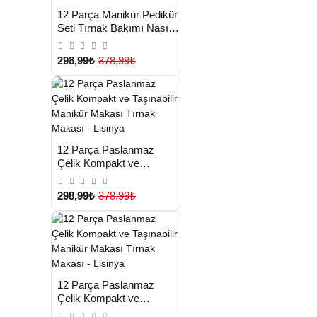
HIZLI
Yeni Ürün
12 Parça Manikür Pedikür
TESLİMAT
Seti Tırnak Bakımı Nasır
Temizleme El Ayak
Bakımı - Lisinya
298,99₺
378,99₺
HIZLI
Yeni Ürün
12 Parça Paslanmaz
TESLİMAT
Çelik Kompakt ve
Taşınabilir Manikür
Makası Tırnak Makası -
298,99₺
378,99₺
Lisinya
HIZLI
Yeni Ürün
12 Parça Paslanmaz
TESLİMAT
Çelik Kompakt ve
Taşınabilir Manikür