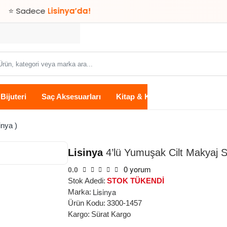
Lisinya’da!
ün,
tegori
ya
Bijuteri
Saç Aksesuarları
Kitap & Kırtasiye
Ev Yaşam
rka
...
inya )
Lisinya
4’lü Yumuşak Cilt Makyaj Sü
0 yorum
STOK TÜKENDİ
0.0
Stok Adedi:
STOK TÜKENDİ
Lisinya
Marka:
Ürün Kodu:
3300-1457
Kargo:
Sürat Kargo