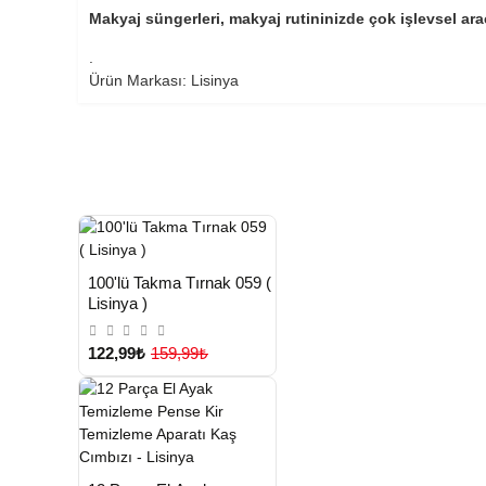
Makyaj süngerleri, makyaj rutininizde çok işlevsel ar
.
Ürün Markası: Lisinya
HIZLI
Yeni Ürün
100'lü Takma Tırnak 059 (
TESLİMAT
Lisinya )
122,99₺
159,99₺
HIZLI
Yeni Ürün