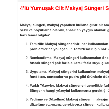
4’lü Yumuşak Cilt Makyaj Süngeri S
Makyaj süngeri, makyaj yaparken kullandığınız bir araçt
şekil ve boyutlarda olabilir, ancak en yaygın olanlar
bazı temel bilgiler:
Temizlik: Makyaj süngerlerinizi her kullanımdan 
problemlerine yol açabilir. Temizlemek için nazik
Nemlendirme: Makyaj süngeri kullanmadan önce ıs
Ancak süngeri çok fazla sıkarak fazla suyu çıka
Uygulama: Makyaj süngerini kullanırken makyaj 
fondöten, concealer ve pudra gibi ürünlerin düz
Farklı Yüzeyler: Makyaj süngerleri genellikle fark
Süngerin hangi yüzeyini kullanmanız gerektiği 
Yedirme ve Düzeltme: Makyaj süngeri, makyajın 
düzeltme yapmanız gerekiyorsa süngeri kullanabi