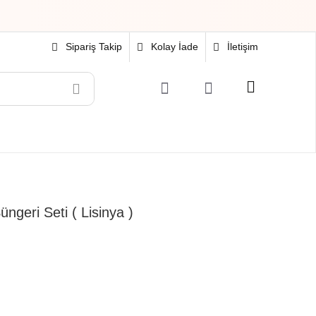
Sipariş Takip
Kolay İade
İletişim
Oyuncak
Hırdavat
Tüm Ürünler
ngeri Seti ( Lisinya )