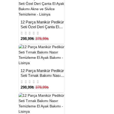
HIZLI
Yeni Ürün
12 Parça Manikür Pedikür
TESLİMAT
Seti Özel Deri Çanta El
Ayak Bakımı Akne ve
Sivilce Temizleme -
298,99₺
378,99₺
Lisinya
HIZLI
Yeni Ürün
12 Parça Manikür Pedikür
TESLİMAT
Seti Tırnak Bakımı Nasır
Temizleme El Ayak
Çok Satılan Ürün
Bakımı - Lisinya
298,99₺
378,99₺