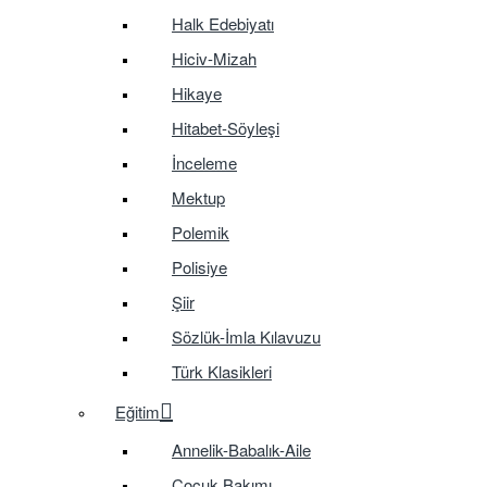
Halk Edebiyatı
Hiciv-Mizah
Hikaye
Hitabet-Söyleşi
İnceleme
Mektup
Polemik
Polisiye
Şiir
Sözlük-İmla Kılavuzu
Türk Klasikleri
Eğitim
Annelik-Babalık-Aile
Çocuk Bakımı