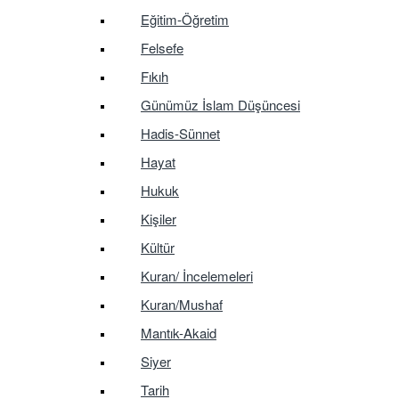
Eğitim-Öğretim
Felsefe
Fıkıh
Günümüz İslam Düşüncesi
Hadis-Sünnet
Hayat
Hukuk
Kişiler
Kültür
Kuran/ İncelemeleri
Kuran/Mushaf
Mantık-Akaid
Siyer
Tarih