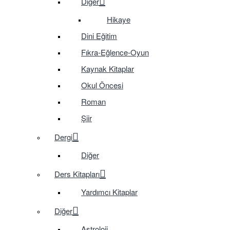
Diğer
Hikaye
Dini Eğitim
Fıkra-Eğlence-Oyun
Kaynak Kitaplar
Okul Öncesi
Roman
Şiir
Dergi
Diğer
Ders Kitapları
Yardımcı Kitaplar
Diğer
Astroloji