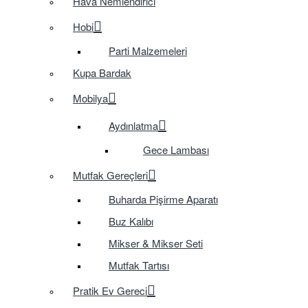
Hava Nemlendirici
Hobi
Parti Malzemeleri
Kupa Bardak
Mobilya
Aydınlatma
Gece Lambası
Mutfak Gereçleri
Buharda Pişirme Aparatı
Buz Kalıbı
Mikser & Mikser Seti
Mutfak Tartısı
Pratik Ev Gereci