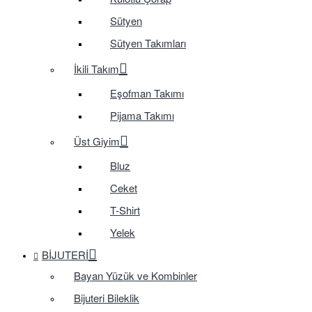
Sütyen
Sütyen Takımları
İkili Takım
Eşofman Takımı
Pijama Takımı
Üst Giyim
Bluz
Ceket
T-Shirt
Yelek
BIJUTERI
Bayan Yüzük ve Kombinler
Bijuteri Bileklik