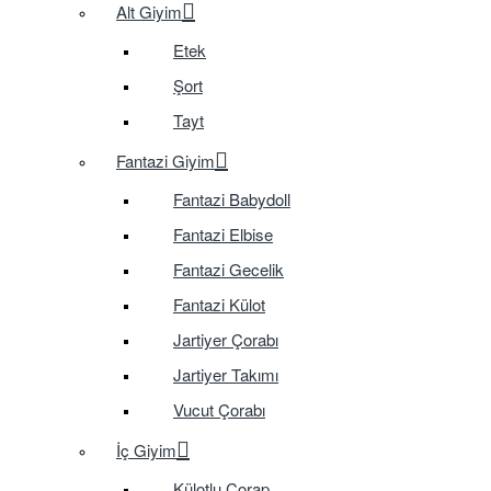
Alt Giyim
Etek
Şort
Tayt
Fantazi Giyim
Fantazi Babydoll
Fantazi Elbise
Fantazi Gecelik
Fantazi Külot
Jartiyer Çorabı
Jartiyer Takımı
Vucut Çorabı
İç Giyim
Külotlu Çorap