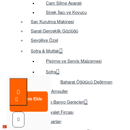
Cam Silme Aparatı
Sinek İlacı ve Kovucu
Saç Kurutma Makinesi
Sanal Gerçeklik Gözlüğü
Sevgiliye Özel
Sofra & Mutfak
Pişirme ve Servis Malzemesi
Sofra
Baharat Öğütücü Değirmen
Tasarruflu Ampuller
Sepete Ekle
Temizlik ve Banyo Gereçleri
Tuvalet Fırçası
TV Aksesuarları
Çok Satılan Ürün