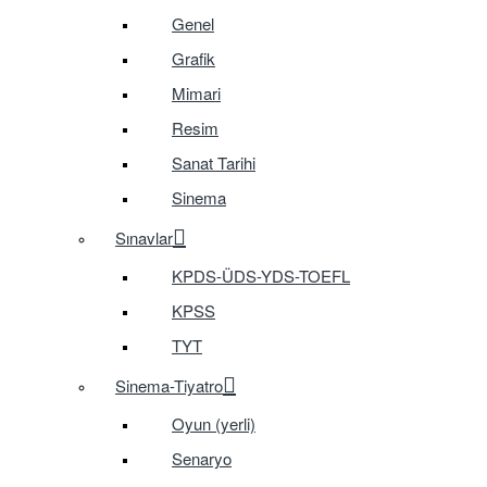
Genel
Grafik
Mimari
Resim
Sanat Tarihi
Sinema
Sınavlar
KPDS-ÜDS-YDS-TOEFL
KPSS
TYT
Sinema-Tiyatro
Oyun (yerli)
Senaryo