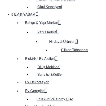
Okul Kırtasiyesi
EV & YAŞAM
Bahçe & Yapı Market
Yapı Market
Hırdavat Ürünleri
Silikon Tabancası
Elektrikli Ev Aletleri
Dikiş Makinesi
Su Isıtıcı&Kettle
Ev Dekorasyon
Ev Gereçleri
Püskürtücü Sprey Şişe