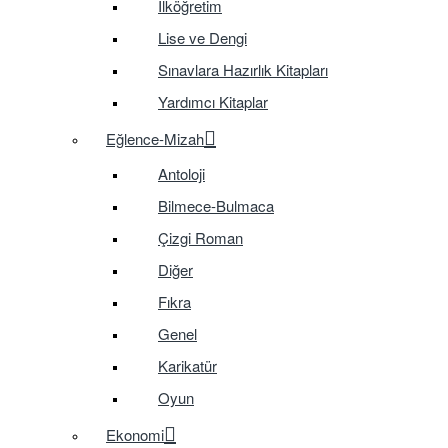
İlköğretim
Lise ve Dengi
Sınavlara Hazırlık Kitapları
Yardımcı Kitaplar
Eğlence-Mizah
Antoloji
Bilmece-Bulmaca
Çizgi Roman
Diğer
Fıkra
Genel
Karikatür
Oyun
Ekonomi