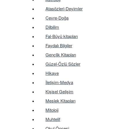
Atasözleri-Deyimler
Çevre-Doğa
Dilbilim
Fal-Büyü kitapları
Faydalı Bilgiler
Gençlik Kitapları
Güzel-Özlü Sözler
Hikaye
İletişim-Medya
Kişisel Gelişim
Meslek Kitapları
Mitoloji
Muhtelif
Okul Öncesi