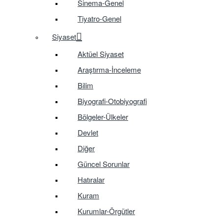
Sinema-Genel
Tiyatro-Genel
Siyaset
Aktüel Siyaset
Araştırma-İnceleme
Bilim
Biyografi-Otobiyografi
Bölgeler-Ülkeler
Devlet
Diğer
Güncel Sorunlar
Hatıralar
Kuram
Kurumlar-Örgütler