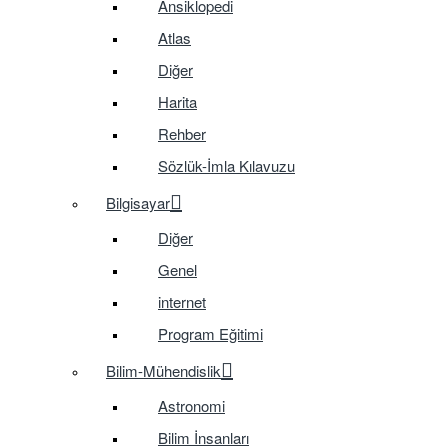
Ansiklopedi
Atlas
Diğer
Harita
Rehber
Sözlük-İmla Kılavuzu
Bilgisayar
Diğer
Genel
internet
Program Eğitimi
Bilim-Mühendislik
Astronomi
Bilim İnsanları