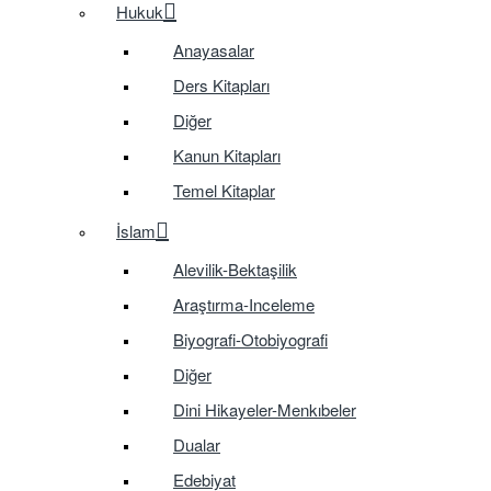
Hukuk
Anayasalar
Ders Kitapları
Diğer
Kanun Kitapları
Temel Kitaplar
İslam
Alevilik-Bektaşilik
Araştırma-Inceleme
Biyografi-Otobiyografi
Diğer
Dini Hikayeler-Menkıbeler
Dualar
Edebiyat