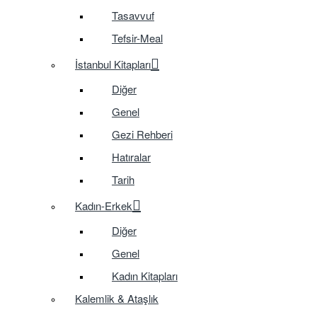
Tasavvuf
Tefsir-Meal
İstanbul Kitapları
Diğer
Genel
Gezi Rehberi
Hatıralar
Tarih
Kadın-Erkek
Diğer
Genel
Kadın Kitapları
Kalemlik & Ataşlık