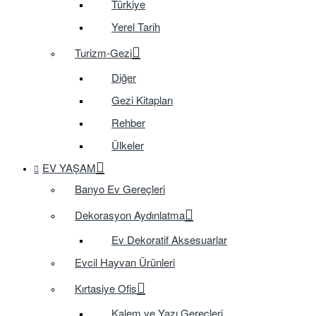
Türkiye
Yerel Tarih
Turizm-Gezi
Diğer
Gezi Kitapları
Rehber
Ülkeler
EV YAŞAM
Banyo Ev Gereçleri
Dekorasyon Aydınlatma
Ev Dekoratif Aksesuarlar
Evcil Hayvan Ürünleri
Kırtasiye Ofis
Kalem ve Yazı Gereçleri