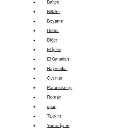
Bahçe
Bitkiler
Boyama
Defter
Diğer
El İşleri
El Sanatları
Hayvanlar
Oyunlar
Parapsikoloji
Roman
spor
Takvim
Yeme-İçme