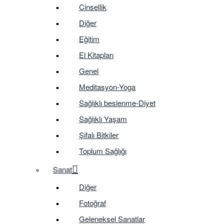
Cinsellik
Diğer
Eğitim
El Kitapları
Genel
Meditasyon-Yoga
Sağlıklı beslenme-Diyet
Sağlıklı Yaşam
Şifalı Bitkiler
Toplum Sağlığı
Sanat
Diğer
Fotoğraf
Geleneksel Sanatlar