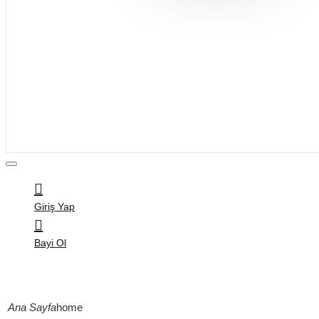
Bijuteri
Saç Aksesuarları
Kitap & Kırtasiye
Ev Yaşam
Oyuncak
Hırdavat
Tüm Ürünler
Giriş Yap
Bayi Ol
home