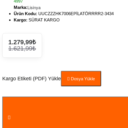
4997
Lisinya
Marka:
Ürün Kodu:
UUCZZZHK7006EPİLATÖRRRR2-3434
Kargo:
SÜRAT KARGO
1.279,99₺
1.621,99₺
Kargo Etiketi (PDF) Yükle
Dosya Yükle
Sepete Ekle