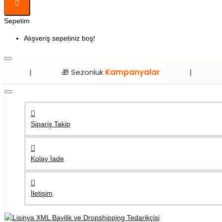
Sepetim
Alışveriş sepetiniz boş!
🎁 Sezonluk
Kampanyalar
|
⭐ Sadece
Li
Sipariş Takip
Kolay İade
İletişim