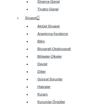
Sinema-Genel
Tiyatro-Genel
Siyaset
Aktüel Siyaset
Araştırma-İnceleme
Bilim
Biyografi-Otobiyografi
Bölgeler-Ülkeler
Devlet
Diğer
Güncel Sorunlar
Hatıralar
Kuram
Kurumlar-Örgütler