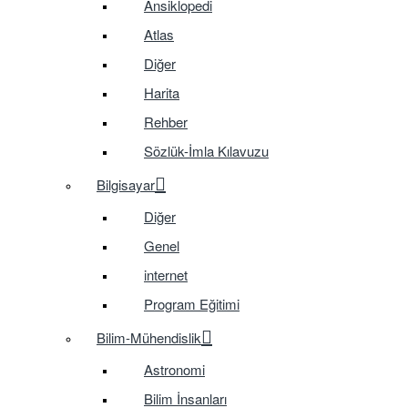
Ansiklopedi
Atlas
Diğer
Harita
Rehber
Sözlük-İmla Kılavuzu
Bilgisayar
Diğer
Genel
internet
Program Eğitimi
Bilim-Mühendislik
Astronomi
Bilim İnsanları