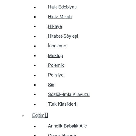
Halk Edebiyatı
Hiciv-Mizah
Hikaye
Hitabet-Söyleşi
İnceleme
Mektup
Polemik
Polisiye
Şiir
Sözlük-İmla Kılavuzu
Türk Klasikleri
Eğitim
Annelik-Babalık-Aile
Çocuk Bakımı