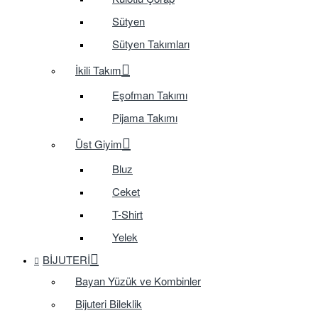
Sütyen
Sütyen Takımları
İkili Takım
Eşofman Takımı
Pijama Takımı
Üst Giyim
Bluz
Ceket
T-Shirt
Yelek
BIJUTERI
Bayan Yüzük ve Kombinler
Bijuteri Bileklik