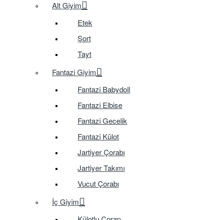
Alt Giyim
Etek
Şort
Tayt
Fantazi Giyim
Fantazi Babydoll
Fantazi Elbise
Fantazi Gecelik
Fantazi Külot
Jartiyer Çorabı
Jartiyer Takımı
Vucut Çorabı
İç Giyim
Külotlu Çorap