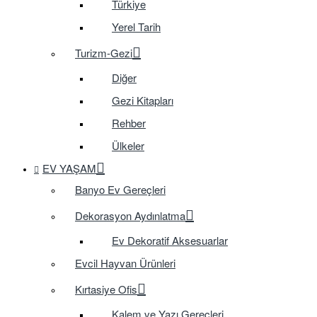
Türkiye
Yerel Tarih
Turizm-Gezi
Diğer
Gezi Kitapları
Rehber
Ülkeler
EV YAŞAM
Banyo Ev Gereçleri
Dekorasyon Aydınlatma
Ev Dekoratif Aksesuarlar
Evcil Hayvan Ürünleri
Kırtasiye Ofis
Kalem ve Yazı Gereçleri