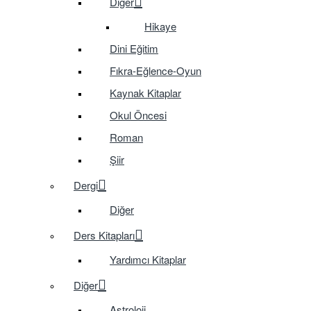
Diğer
Hikaye
Dini Eğitim
Fıkra-Eğlence-Oyun
Kaynak Kitaplar
Okul Öncesi
Roman
Şiir
Dergi
Diğer
Ders Kitapları
Yardımcı Kitaplar
Diğer
Astroloji