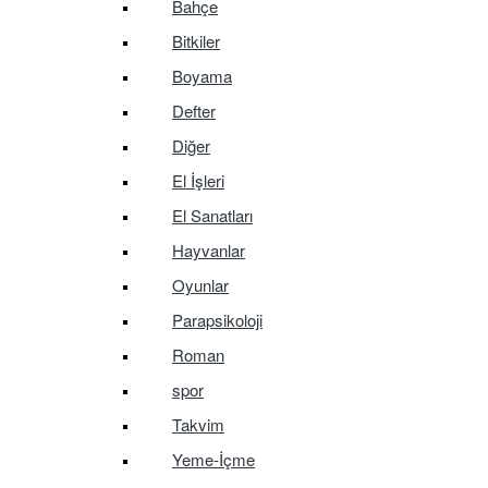
Bahçe
Bitkiler
Boyama
Defter
Diğer
El İşleri
El Sanatları
Hayvanlar
Oyunlar
Parapsikoloji
Roman
spor
Takvim
Yeme-İçme