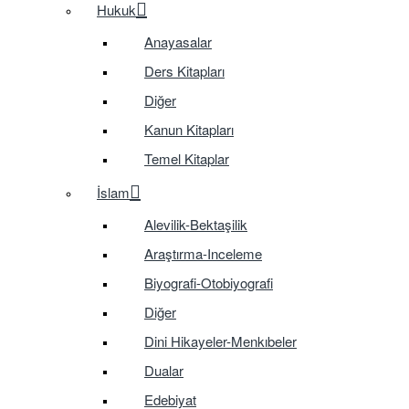
Hukuk
Anayasalar
Ders Kitapları
Diğer
Kanun Kitapları
Temel Kitaplar
İslam
Alevilik-Bektaşilik
Araştırma-Inceleme
Biyografi-Otobiyografi
Diğer
Dini Hikayeler-Menkıbeler
Dualar
Edebiyat