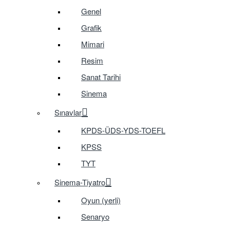
Genel
Grafik
Mimari
Resim
Sanat Tarihi
Sinema
Sınavlar
KPDS-ÜDS-YDS-TOEFL
KPSS
TYT
Sinema-Tiyatro
Oyun (yerli)
Senaryo