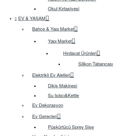
Okul Kırtasiyesi
EV & YAŞAM
Bahçe & Yapı Market
Yapı Market
Hırdavat Ürünleri
Silikon Tabancası
Elektrikli Ev Aletleri
Dikiş Makinesi
Su Isıtıcı&Kettle
Ev Dekorasyon
Ev Gereçleri
Püskürtücü Sprey Şişe