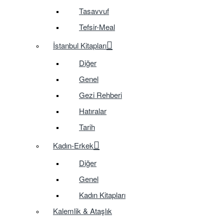
Tasavvuf
Tefsir-Meal
İstanbul Kitapları
Diğer
Genel
Gezi Rehberi
Hatıralar
Tarih
Kadın-Erkek
Diğer
Genel
Kadın Kitapları
Kalemlik & Ataşlık