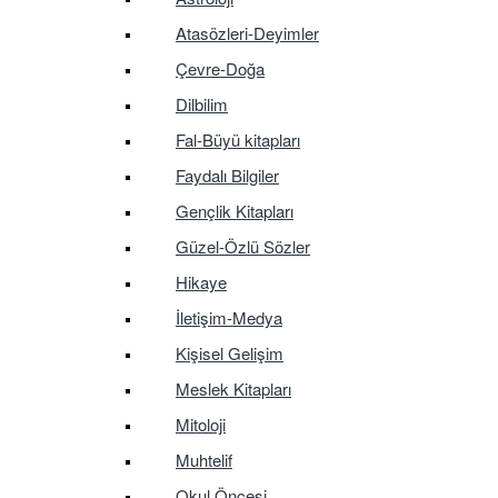
Atasözleri-Deyimler
Çevre-Doğa
Dilbilim
Fal-Büyü kitapları
Faydalı Bilgiler
Gençlik Kitapları
Güzel-Özlü Sözler
Hikaye
İletişim-Medya
Kişisel Gelişim
Meslek Kitapları
Mitoloji
Muhtelif
Okul Öncesi