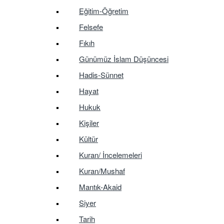
Eğitim-Öğretim
Felsefe
Fıkıh
Günümüz İslam Düşüncesi
Hadis-Sünnet
Hayat
Hukuk
Kişiler
Kültür
Kuran/ İncelemeleri
Kuran/Mushaf
Mantık-Akaid
Siyer
Tarih