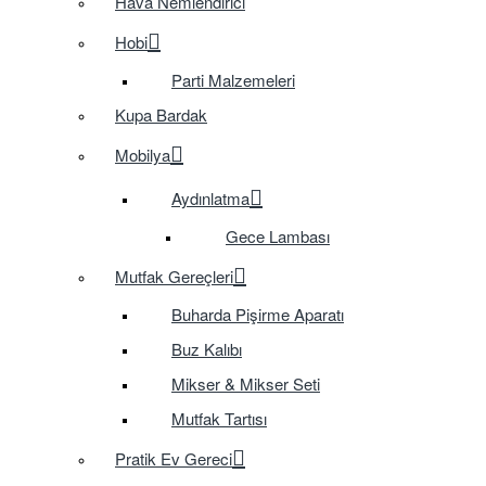
Hava Nemlendirici
Hobi
Parti Malzemeleri
Kupa Bardak
Mobilya
Aydınlatma
Gece Lambası
Mutfak Gereçleri
Buharda Pişirme Aparatı
Buz Kalıbı
Mikser & Mikser Seti
Mutfak Tartısı
Pratik Ev Gereci