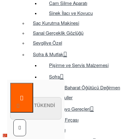
Cam Silme Aparatı
Sinek İlacı ve Kovucu
Saç Kurutma Makinesi
Sanal Gerçeklik Gözlüğü
Sevgiliye Özel
Sofra & Mutfak
Pişirme ve Servis Malzemesi
Sofra
Baharat Öğütücü Değirmen
Tasarruflu Ampuller
STOK TÜKENDİ
Temizlik ve Banyo Gereçleri
Tuvalet Fırçası
TV Aksesuarları
Çok Satılan Ürün