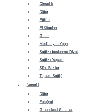
Cinsellik
Diğer
Eğitim
El Kitapları
Genel
Meditasyon-Yoga
Sağlıklı beslenme-Diyet
Sağlıklı Yaşam
Şifalı Bitkiler
Toplum Sağlığı
Sanat
Diğer
Fotoğraf
Geleneksel Sanatlar