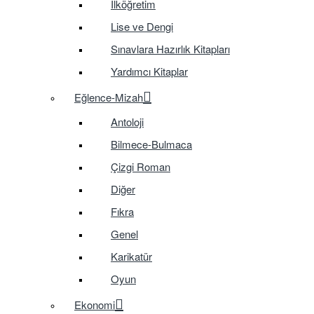
İlköğretim
Lise ve Dengi
Sınavlara Hazırlık Kitapları
Yardımcı Kitaplar
Eğlence-Mizah
Antoloji
Bilmece-Bulmaca
Çizgi Roman
Diğer
Fıkra
Genel
Karikatür
Oyun
Ekonomi