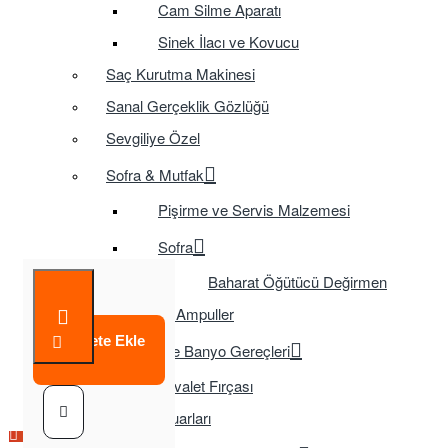
Cam Silme Aparatı
Sinek İlacı ve Kovucu
Saç Kurutma Makinesi
Sanal Gerçeklik Gözlüğü
Sevgiliye Özel
Sofra & Mutfak
Pişirme ve Servis Malzemesi
Sofra
Baharat Öğütücü Değirmen
Tasarruflu Ampuller
Sepete Ekle
Temizlik ve Banyo Gereçleri
Tuvalet Fırçası
TV Aksesuarları
Çok Satılan Ürün