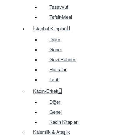
Tasavvuf
Tefsir-Meal
İstanbul Kitapları
Diğer
Genel
Gezi Rehberi
Hatıralar
Tarih
Kadın-Erkek
Diğer
Genel
Kadın Kitapları
Kalemlik & Ataşlık