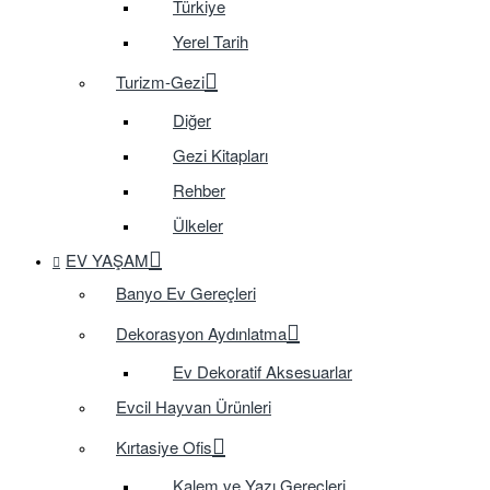
Türkiye
Yerel Tarih
Turizm-Gezi
Diğer
Gezi Kitapları
Rehber
Ülkeler
EV YAŞAM
Banyo Ev Gereçleri
Dekorasyon Aydınlatma
Ev Dekoratif Aksesuarlar
Evcil Hayvan Ürünleri
Kırtasiye Ofis
Kalem ve Yazı Gereçleri