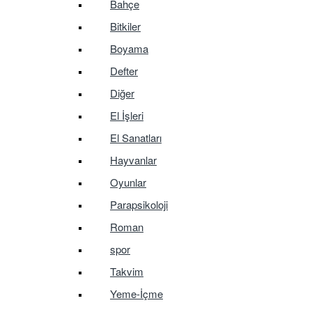
Bahçe
Bitkiler
Boyama
Defter
Diğer
El İşleri
El Sanatları
Hayvanlar
Oyunlar
Parapsikoloji
Roman
spor
Takvim
Yeme-İçme