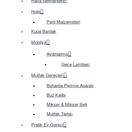
Hava Nemlendirici
Hobi
Parti Malzemeleri
Kupa Bardak
Mobilya
Aydınlatma
Gece Lambası
Mutfak Gereçleri
Buharda Pişirme Aparatı
Buz Kalıbı
Mikser & Mikser Seti
Mutfak Tartısı
Pratik Ev Gereci