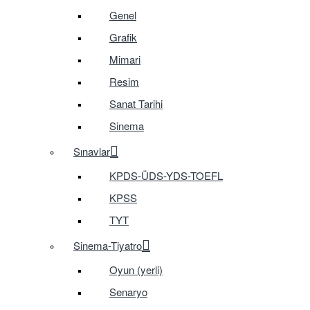
Genel
Grafik
Mimari
Resim
Sanat Tarihi
Sinema
Sınavlar
KPDS-ÜDS-YDS-TOEFL
KPSS
TYT
Sinema-Tiyatro
Oyun (yerli)
Senaryo