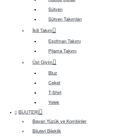
Sütyen
Sütyen Takımları
İkili Takım
Eşofman Takımı
Pijama Takımı
Üst Giyim
Bluz
Ceket
T-Shirt
Yelek
BIJUTERI
Bayan Yüzük ve Kombinler
Bijuteri Bileklik