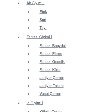
Alt Giyim
Etek
Şort
Tayt
Fantazi Giyim
Fantazi Babydoll
Fantazi Elbise
Fantazi Gecelik
Fantazi Külot
Jartiyer Çorabı
Jartiyer Takımı
Vucut Çorabı
İç Giyim
Külotlu Çorap