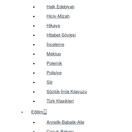
Halk Edebiyatı
Hiciv-Mizah
Hikaye
Hitabet-Söyleşi
İnceleme
Mektup
Polemik
Polisiye
Şiir
Sözlük-İmla Kılavuzu
Türk Klasikleri
Eğitim
Annelik-Babalık-Aile
Çocuk Bakımı