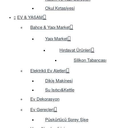
Okul Kırtasiyesi
EV & YAŞAM
Bahçe & Yapı Market
Yapı Market
Hırdavat Ürünleri
Silikon Tabancası
Elektrikli Ev Aletleri
Dikiş Makinesi
Su Isıtıcı&Kettle
Ev Dekorasyon
Ev Gereçleri
Püskürtücü Sprey Şişe