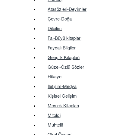
Atasözleri-Deyimler
Çevre-Doğa
Dilbilim
Fal-Büyü kitapları
Faydalı Bilgiler
Gençlik Kitapları
Güzel-Özlü Sözler
Hikaye
İletişim-Medya
Kişisel Gelişim
Meslek Kitapları
Mitoloji
Muhtelif
Okul Öncesi