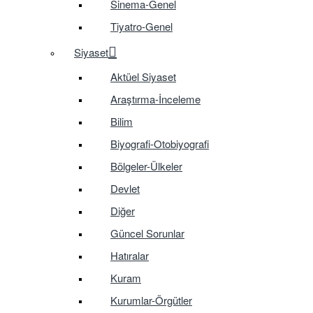
Sinema-Genel
Tiyatro-Genel
Siyaset
Aktüel Siyaset
Araştırma-İnceleme
Bilim
Biyografi-Otobiyografi
Bölgeler-Ülkeler
Devlet
Diğer
Güncel Sorunlar
Hatıralar
Kuram
Kurumlar-Örgütler