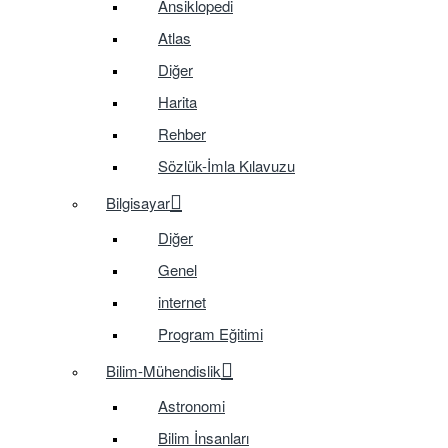
Ansiklopedi
Atlas
Diğer
Harita
Rehber
Sözlük-İmla Kılavuzu
Bilgisayar
Diğer
Genel
internet
Program Eğitimi
Bilim-Mühendislik
Astronomi
Bilim İnsanları