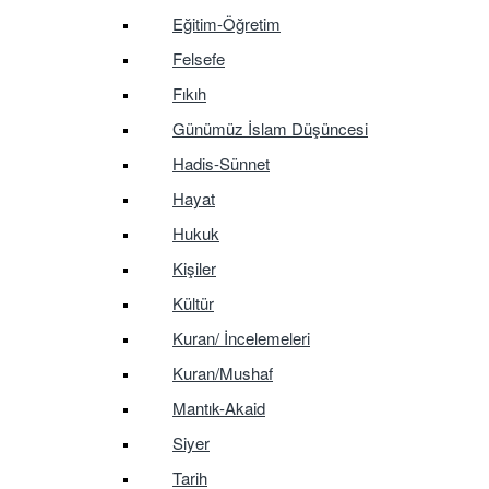
Eğitim-Öğretim
Felsefe
Fıkıh
Günümüz İslam Düşüncesi
Hadis-Sünnet
Hayat
Hukuk
Kişiler
Kültür
Kuran/ İncelemeleri
Kuran/Mushaf
Mantık-Akaid
Siyer
Tarih