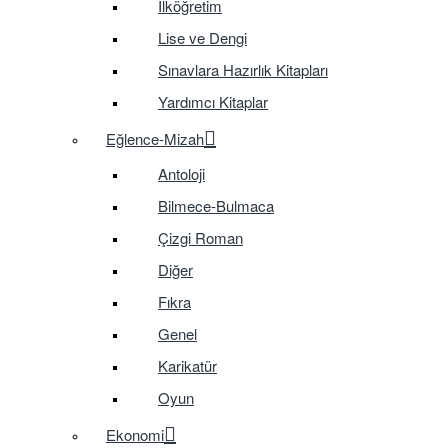
İlköğretim
Lise ve Dengi
Sınavlara Hazırlık Kitapları
Yardımcı Kitaplar
Eğlence-Mizah
Antoloji
Bilmece-Bulmaca
Çizgi Roman
Diğer
Fıkra
Genel
Karikatür
Oyun
Ekonomi