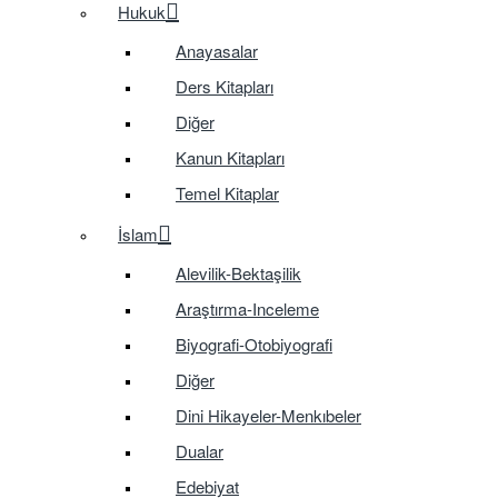
Hukuk
Anayasalar
Ders Kitapları
Diğer
Kanun Kitapları
Temel Kitaplar
İslam
Alevilik-Bektaşilik
Araştırma-Inceleme
Biyografi-Otobiyografi
Diğer
Dini Hikayeler-Menkıbeler
Dualar
Edebiyat