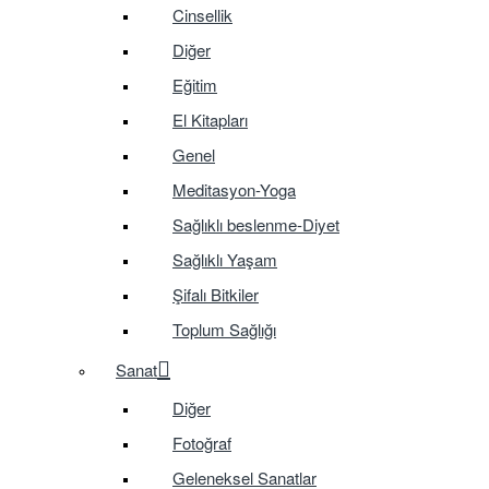
Cinsellik
Diğer
Eğitim
El Kitapları
Genel
Meditasyon-Yoga
Sağlıklı beslenme-Diyet
Sağlıklı Yaşam
Şifalı Bitkiler
Toplum Sağlığı
Sanat
Diğer
Fotoğraf
Geleneksel Sanatlar