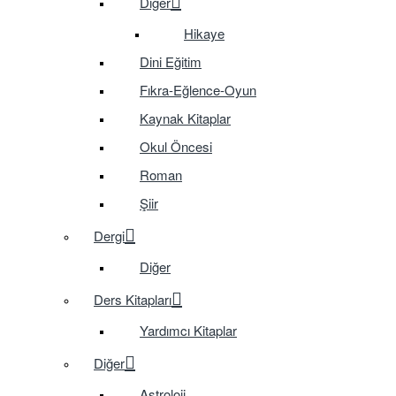
Diğer
Hikaye
Dini Eğitim
Fıkra-Eğlence-Oyun
Kaynak Kitaplar
Okul Öncesi
Roman
Şiir
Dergi
Diğer
Ders Kitapları
Yardımcı Kitaplar
Diğer
Astroloji