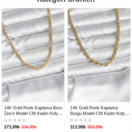
HIZLI
HIZLI
Yeni Ürün
Yeni Ürün
14K Gold Renk Kaplama Boru
14K Gold Renk Kaplama
TESLİMAT
TESLİMAT
Zincir Model CM Kadın Kolye -
Burgu Model CM Kadın Kolye -
Lisinya
Lisinya
273,99₺
334,99₺
313,99₺
383,99₺