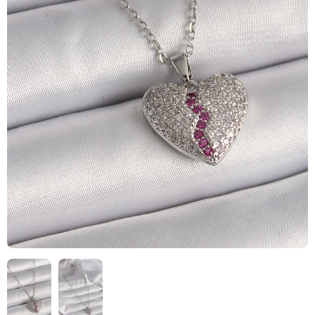
HIZLI
TESLİMAT