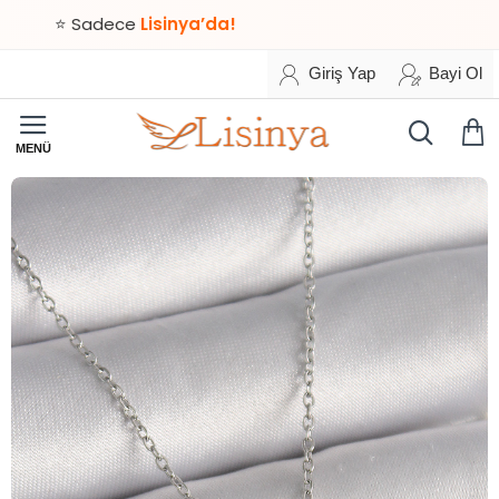
⭐ Sadece
Lisinya’da!
Giriş Yap
Bayi Ol