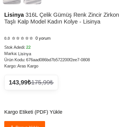
Lisinya
316L Çelik Gümüş Renk Zincir Zirkon
Taşlı Kalp Model Kadın Kolye - Lisinya
0 yorum
0.0
Stok Adedi:
22
Lisinya
Marka:
Ürün Kodu:
676aad086bd7b572200f2ee7-0808
Kargo:
Aras Kargo
143,99₺
175,99₺
Kargo Etiketi (PDF) Yükle