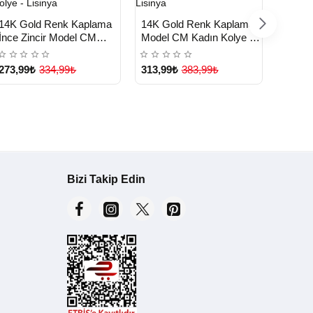
HIZLI
HIZLI
HIZ
Yeni Ürün
Yeni Ürün
14K Gold Renk Kaplama
14K Gold Renk Kaplama
14K G
TESLİMAT
TESLİMAT
TE
İnce Zincir Model CM
Model CM Kadın Kolye -
Model
Kadın Kolye - Lisinya
Lisinya
Lisiny
273,99₺
334,99₺
313,99₺
383,99₺
273,9
Bizi Takip Edin