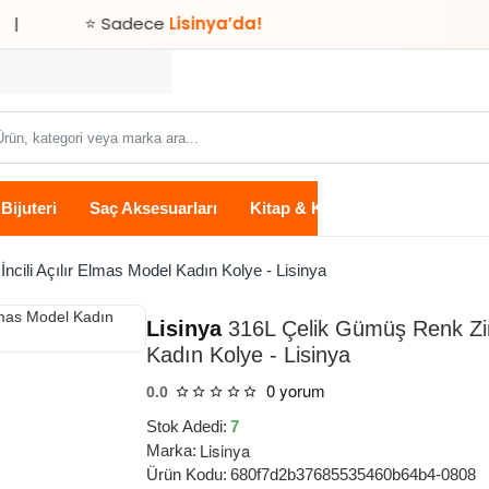
⭐ Sadece
Lisinya’da!
ün,
tegori
ya
Bijuteri
Saç Aksesuarları
Kitap & Kırtasiye
Ev Yaşam
rka
...
ncili Açılır Elmas Model Kadın Kolye - Lisinya
Lisinya
316L Çelik Gümüş Renk Zinci
Kadın Kolye - Lisinya
0 yorum
0.0
Stok Adedi:
7
Lisinya
Marka:
Ürün Kodu:
680f7d2b37685535460b64b4-0808