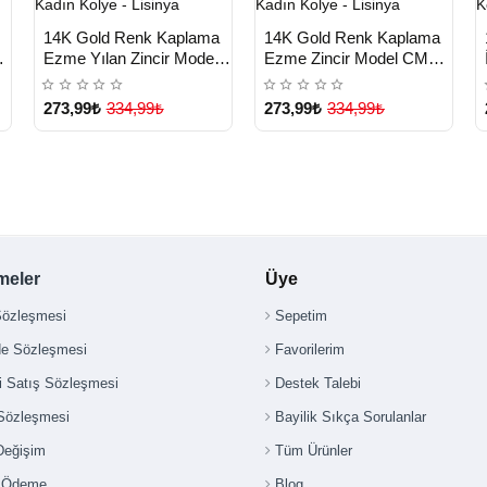
HIZLI
HIZLI
n
Yeni Ürün
Yeni Ürün
14K Gold Renk Kaplama
14K Gold Renk Kaplama
TESLİMAT
TESLİMAT
Ezme Yılan Zincir Model
Ezme Zincir Model CM
CM Kadın Kolye - Lisinya
Kadın Kolye - Lisinya
273,99₺
334,99₺
273,99₺
334,99₺
meler
Üye
Sözleşmesi
Sepetim
de Sözleşmesi
Favorilerim
i Satış Sözleşmesi
Destek Talebi
 Sözleşmesi
Bayilik Sıkça Sorulanlar
Değişim
Tüm Ürünler
i Ödeme
Blog