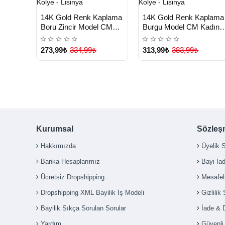
HIZLI
HIZLI
Yeni Ürün
Yeni Ürü
14K Gold Renk Kaplama
14K Gold Renk Kaplama
TESLİMAT
TESLİMAT
Boru Zincir Model CM
Burgu Model CM Kadın
Kadın Kolye - Lisinya
Kolye - Lisinya
273,99₺
334,99₺
313,99₺
383,99₺
Kurumsal
Sözleş
Hakkımızda
Üyelik 
Banka Hesaplarımız
Bayi İa
Ücretsiz Dropshipping
Mesafel
Dropshipping XML Bayilik İş Modeli
Gizlilik
Bayilik Sıkça Sorulan Sorular
İade & 
Yardım
Güvenl