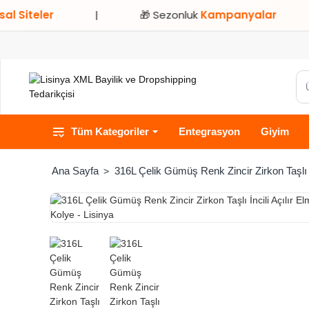
teler
|
🎁 Sezonluk
Kampanyalar
|
Ür
ka
ve
Tüm Kategoriler
Entegrasyon
Giyim
ma
ara
316L Çelik Gümüş Renk Zincir Zirkon Taşlı İ
home
HIZLI
TESLİMAT