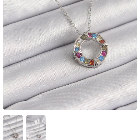
HIZLI
TESLİMAT