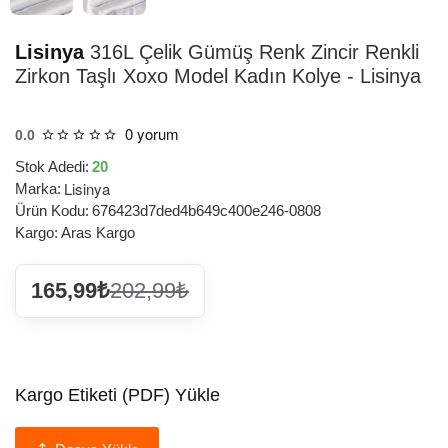
Lisinya
316L Çelik Gümüş Renk Zincir Renkli
Zirkon Taşlı Xoxo Model Kadın Kolye - Lisinya
0 yorum
0.0
Stok Adedi:
20
Lisinya
Marka:
Ürün Kodu:
676423d7ded4b649c400e246-0808
Kargo:
Aras Kargo
165,99₺
202,99₺
Kargo Etiketi (PDF) Yükle