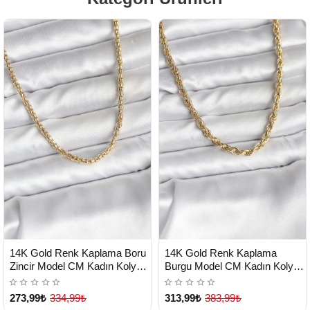
HIZLI
HIZLI
Yeni Ürün
Yeni Ürün
14K Gold Renk Kaplama Boru
14K Gold Renk Kaplama
TESLİMAT
TESLİMAT
Zincir Model CM Kadın Kolye -
Burgu Model CM Kadın Kolye -
Lisinya
Lisinya
273,99₺
334,99₺
313,99₺
383,99₺