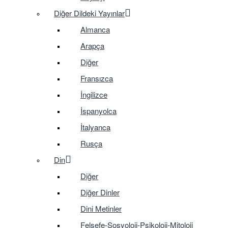
Diğer Dildeki Yayınlar
Almanca
Arapça
Diğer
Fransızca
İngilizce
İspanyolca
İtalyanca
Rusça
Din
Diğer
Diğer Dinler
Dini Metinler
Felsefe-Sosyoloji-Psikoloji-Mitoloji