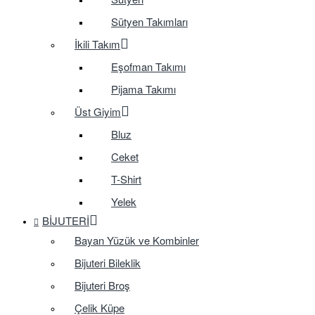
Sütyen Takımları
İkili Takım
Eşofman Takımı
Pijama Takımı
Üst Giyim
Bluz
Ceket
T-Shirt
Yelek
BIJUTERI
Bayan Yüzük ve Kombinler
Bijuteri Bileklik
Bijuteri Broş
Çelik Küpe