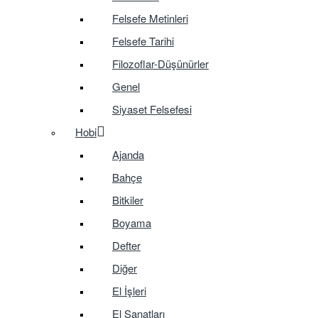
Felsefe Metinleri
Felsefe Tarihi
Filozoflar-Düşünürler
Genel
Siyaset Felsefesi
Hobi
Ajanda
Bahçe
Bitkiler
Boyama
Defter
Diğer
El İşleri
El Sanatları