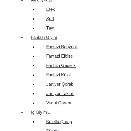
Etek
Şort
Tayt
Fantazi Giyim
Fantazi Babydoll
Fantazi Elbise
Fantazi Gecelik
Fantazi Külot
Jartiyer Çorabı
Jartiyer Takımı
Vucut Çorabı
İç Giyim
Külotlu Çorap
Sütyen