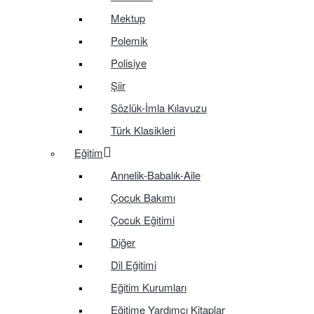
Mektup
Polemik
Polisiye
Şiir
Sözlük-İmla Kılavuzu
Türk Klasikleri
Eğitim
Annelik-Babalık-Aile
Çocuk Bakımı
Çocuk Eğitimi
Diğer
Dil Eğitimi
Eğitim Kurumları
Eğitime Yardımcı Kitaplar