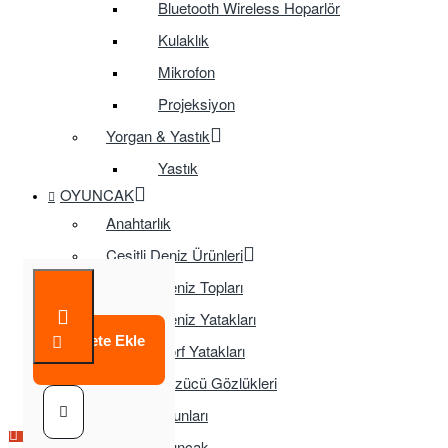
Bluetooth Wireless Hoparlör
Kulaklık
Mikrofon
Projeksiyon
Yorgan & Yastık
Yastık
OYUNCAK
Anahtarlık
Çeşitli Deniz Ürünleri
Deniz Topları
Deniz Yatakları
Sepete Ekle
Sörf Yatakları
Yüzücü Gözlükleri
Çocuk Oyunları
Çok Satılan Ürün
Eğitici Oyuncak