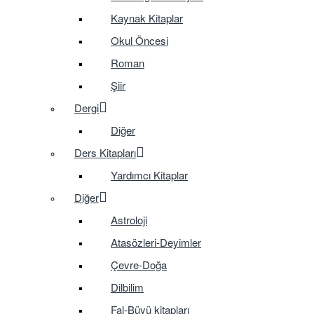
Kaynak Kitaplar
Okul Öncesi
Roman
Şiir
Dergi
Diğer
Ders Kitapları
Yardımcı Kitaplar
Diğer
Astroloji
Atasözleri-Deyimler
Çevre-Doğa
Dilbilim
Fal-Büyü kitapları