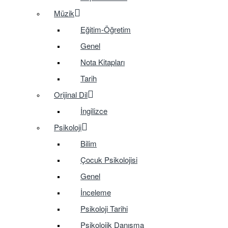
Müzik
Eğitim-Öğretim
Genel
Nota Kitapları
Tarih
Orijinal Dil
İngilizce
Psikoloji
Bilim
Çocuk Psikolojisi
Genel
İnceleme
Psikoloji Tarihi
Psikolojik Danışma