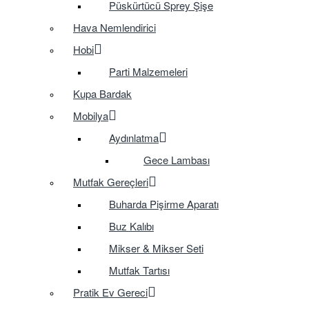
Püskürtücü Sprey Şişe
Hava Nemlendirici
Hobi
Parti Malzemeleri
Kupa Bardak
Mobilya
Aydınlatma
Gece Lambası
Mutfak Gereçleri
Buharda Pişirme Aparatı
Buz Kalıbı
Mikser & Mikser Seti
Mutfak Tartısı
Pratik Ev Gereci