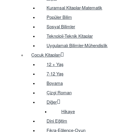
Kuramsal Kitaplar-Matematik
Popüler Bilim
Sosyal Bilimler
Teknoloji-Teknik Kitaplar
Uygulamalı Bilimler-Mühendislik
Çocuk Kitapları
12 + Yaş
7-12 Yaş
Boyama
Çizgi Roman
Diğer
Hikaye
Dini Eğitim
Fıkra-Eğlence-Oyun