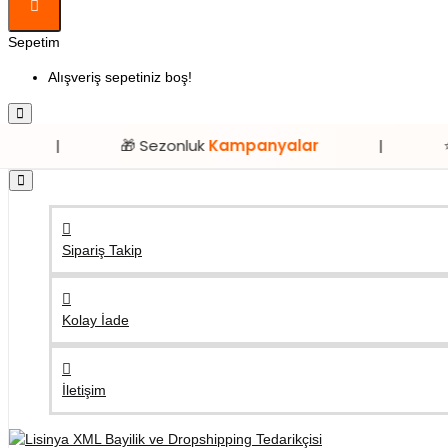
Sepetim
Alışveriş sepetiniz boş!
🎁 Sezonluk
Kampanyalar
|
⭐ Sadece
Li
Sipariş Takip
Kolay İade
İletişim