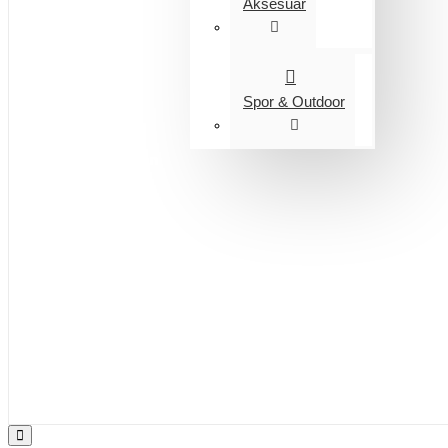
Aksesuar
Spor & Outdoor
Entegrasyon
Giyim
Bijuteri
Saç Aksesuarları
Kitap & Kırtasiye
Ev Yaşam
Oyuncak
Hırdavat
Tüm Ürünler