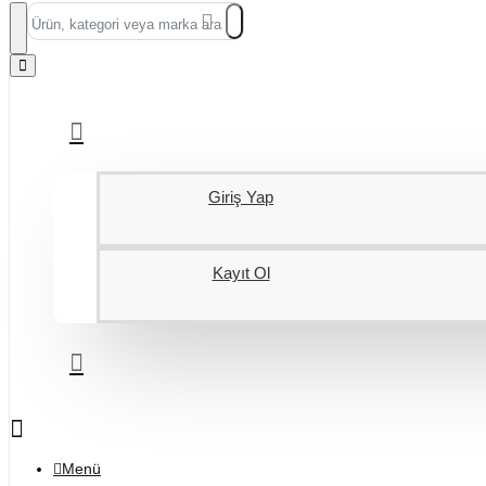
Ürün,
kategori
veya
marka
ara...
Giriş Yap
Kayıt Ol
Menü