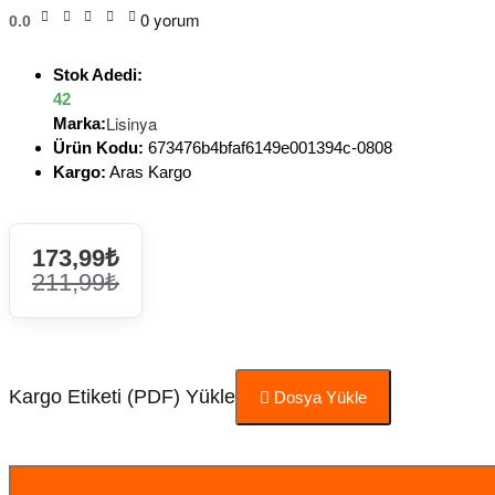
0 yorum
0.0
Stok Adedi:
42
Lisinya
Marka:
Ürün Kodu:
673476b4bfaf6149e001394c-0808
Kargo:
Aras Kargo
173,99₺
211,99₺
Kargo Etiketi (PDF) Yükle
Dosya Yükle