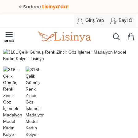
⭐ Sadece
Lisinya’da!
Giriş Yap
Bayi Ol
HIZLI
TESLİMAT