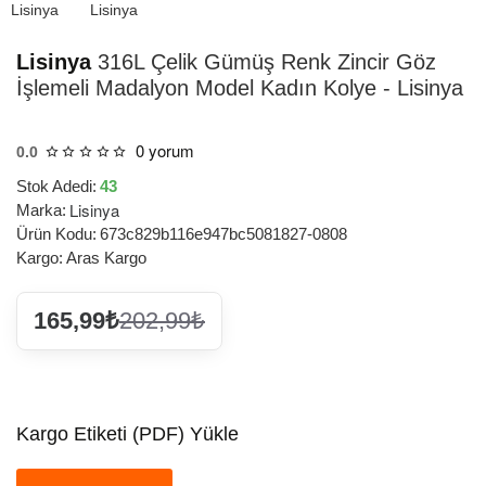
Lisinya
316L Çelik Gümüş Renk Zincir Göz
İşlemeli Madalyon Model Kadın Kolye - Lisinya
0 yorum
0.0
Stok Adedi:
43
Lisinya
Marka:
Ürün Kodu:
673c829b116e947bc5081827-0808
Kargo:
Aras Kargo
165,99₺
202,99₺
Kargo Etiketi (PDF) Yükle