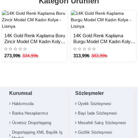
Kategori Ürünleri
HIZLI
HIZLI
Yeni Ürün
Yeni Ürün
14K Gold Renk Kaplama Boru
14K Gold Renk Kaplama
TESLİMAT
TESLİMAT
Zincir Model CM Kadın Kolye -
Burgu Model CM Kadın Kolye -
Lisinya
Lisinya
273,99₺
334,99₺
313,99₺
383,99₺
Kurumsal
Sözleşmeler
Hakkımızda
Üyelik Sözleşmesi
Banka Hesaplarımız
Bayi İade Sözleşmesi
Ücretsiz Dropshipping
Mesafeli Satış Sözleşmesi
Dropshipping XML Bayilik İş
Gizlilik Sözleşmesi