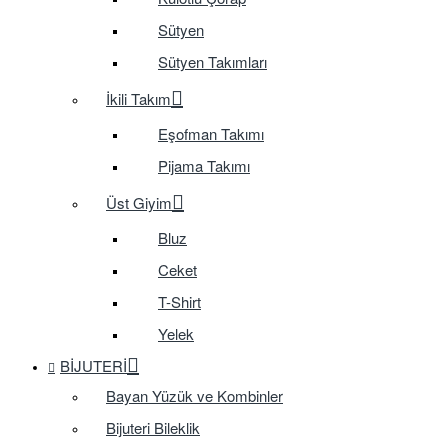
Sütyen
Sütyen Takımları
İkili Takım
Eşofman Takımı
Pijama Takımı
Üst Giyim
Bluz
Ceket
T-Shirt
Yelek
BIJUTERI
Bayan Yüzük ve Kombinler
Bijuteri Bileklik