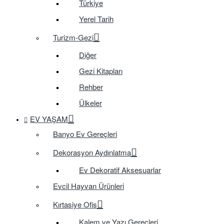
Türkiye
Yerel Tarih
Turizm-Gezi
Diğer
Gezi Kitapları
Rehber
Ülkeler
EV YAŞAM
Banyo Ev Gereçleri
Dekorasyon Aydınlatma
Ev Dekoratif Aksesuarlar
Evcil Hayvan Ürünleri
Kırtasiye Ofis
Kalem ve Yazı Gereçleri