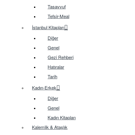
Tasavvuf
Tefsir-Meal
İstanbul Kitapları
Diğer
Genel
Gezi Rehberi
Hatıralar
Tarih
Kadın-Erkek
Diğer
Genel
Kadın Kitapları
Kalemlik & Ataşlık