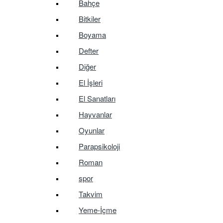
Bahçe
Bitkiler
Boyama
Defter
Diğer
El İşleri
El Sanatları
Hayvanlar
Oyunlar
Parapsikoloji
Roman
spor
Takvim
Yeme-İçme