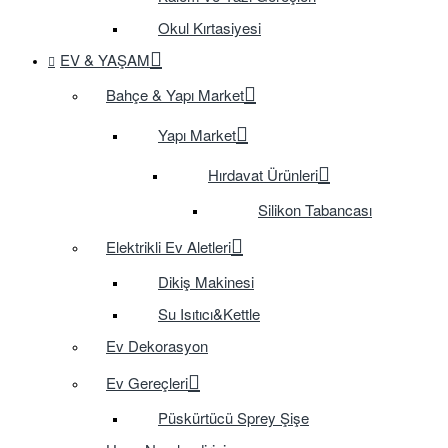
Okul Kırtasiyesi
EV & YAŞAM
Bahçe & Yapı Market
Yapı Market
Hırdavat Ürünleri
Silikon Tabancası
Elektrikli Ev Aletleri
Dikiş Makinesi
Su Isıtıcı&Kettle
Ev Dekorasyon
Ev Gereçleri
Püskürtücü Sprey Şişe