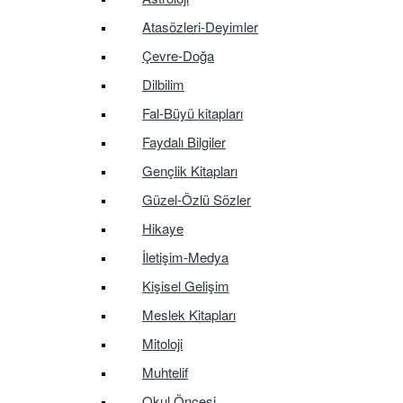
Atasözleri-Deyimler
Çevre-Doğa
Dilbilim
Fal-Büyü kitapları
Faydalı Bilgiler
Gençlik Kitapları
Güzel-Özlü Sözler
Hikaye
İletişim-Medya
Kişisel Gelişim
Meslek Kitapları
Mitoloji
Muhtelif
Okul Öncesi