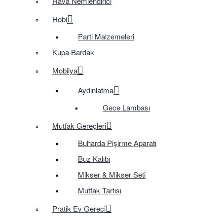
Hava Nemlendirici
Hobi
Parti Malzemeleri
Kupa Bardak
Mobilya
Aydınlatma
Gece Lambası
Mutfak Gereçleri
Buharda Pişirme Aparatı
Buz Kalıbı
Mikser & Mikser Seti
Mutfak Tartısı
Pratik Ev Gereci