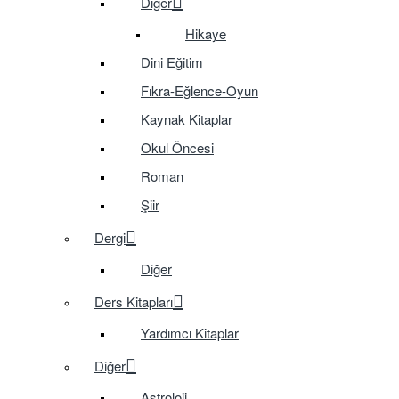
Diğer
Hikaye
Dini Eğitim
Fıkra-Eğlence-Oyun
Kaynak Kitaplar
Okul Öncesi
Roman
Şiir
Dergi
Diğer
Ders Kitapları
Yardımcı Kitaplar
Diğer
Astroloji