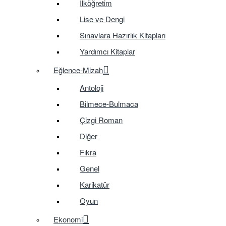
İlköğretim
Lise ve Dengi
Sınavlara Hazırlık Kitapları
Yardımcı Kitaplar
Eğlence-Mizah
Antoloji
Bilmece-Bulmaca
Çizgi Roman
Diğer
Fıkra
Genel
Karikatür
Oyun
Ekonomi