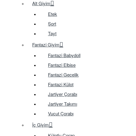
Alt Giyim
Etek
Şort
Tayt
Fantazi Giyim
Fantazi Babydoll
Fantazi Elbise
Fantazi Gecelik
Fantazi Külot
Jartiyer Çorabı
Jartiyer Takımı
Vucut Çorabı
İç Giyim
Külotlu Çorap