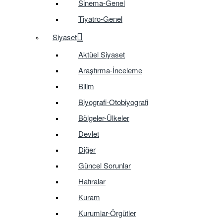
Sinema-Genel
Tiyatro-Genel
Siyaset
Aktüel Siyaset
Araştırma-İnceleme
Bilim
Biyografi-Otobiyografi
Bölgeler-Ülkeler
Devlet
Diğer
Güncel Sorunlar
Hatıralar
Kuram
Kurumlar-Örgütler