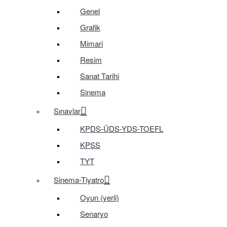
Genel
Grafik
Mimari
Resim
Sanat Tarihi
Sinema
Sınavlar
KPDS-ÜDS-YDS-TOEFL
KPSS
TYT
Sinema-Tiyatro
Oyun (yerli)
Senaryo