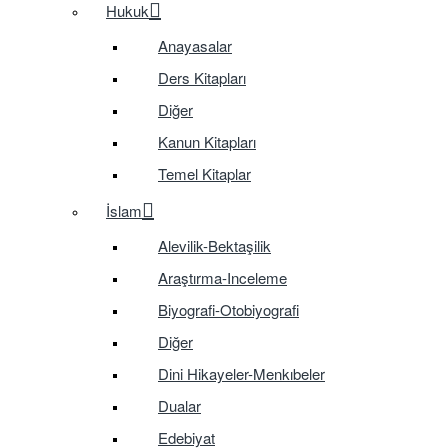
Hukuk
Anayasalar
Ders Kitapları
Diğer
Kanun Kitapları
Temel Kitaplar
İslam
Alevilik-Bektaşilik
Araştırma-Inceleme
Biyografi-Otobiyografi
Diğer
Dini Hikayeler-Menkıbeler
Dualar
Edebiyat