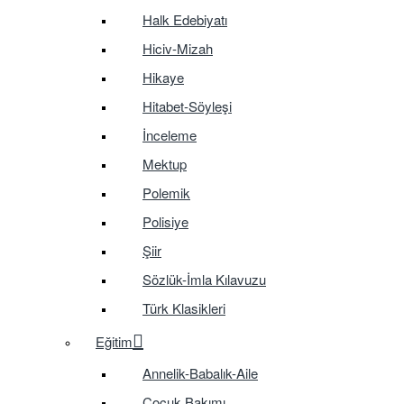
Halk Edebiyatı
Hiciv-Mizah
Hikaye
Hitabet-Söyleşi
İnceleme
Mektup
Polemik
Polisiye
Şiir
Sözlük-İmla Kılavuzu
Türk Klasikleri
Eğitim
Annelik-Babalık-Aile
Çocuk Bakımı