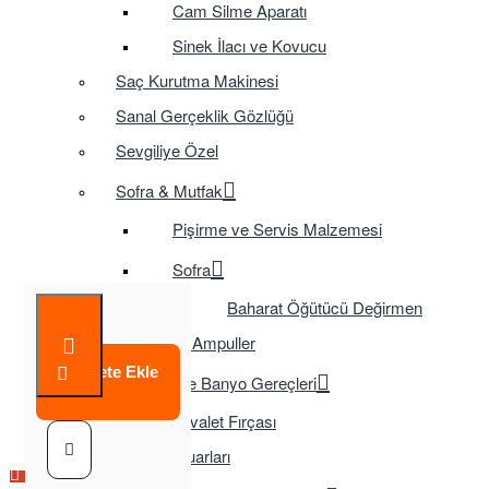
Cam Silme Aparatı
Sinek İlacı ve Kovucu
Saç Kurutma Makinesi
Sanal Gerçeklik Gözlüğü
Sevgiliye Özel
Sofra & Mutfak
Pişirme ve Servis Malzemesi
Sofra
Baharat Öğütücü Değirmen
Tasarruflu Ampuller
Sepete Ekle
Temizlik ve Banyo Gereçleri
Tuvalet Fırçası
TV Aksesuarları
Çok Satılan Ürün