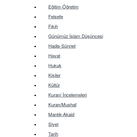
Eğitim-Öğretim
Felsefe
Fıkıh
Günümüz İslam Düşüncesi
Hadis-Sünnet
Hayat
Hukuk
Kişiler
Kültür
Kuran/ İncelemeleri
Kuran/Mushaf
Mantık-Akaid
Siyer
Tarih