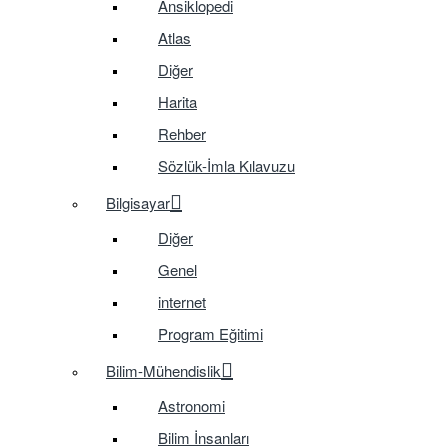
Ansiklopedi
Atlas
Diğer
Harita
Rehber
Sözlük-İmla Kılavuzu
Bilgisayar
Diğer
Genel
internet
Program Eğitimi
Bilim-Mühendislik
Astronomi
Bilim İnsanları