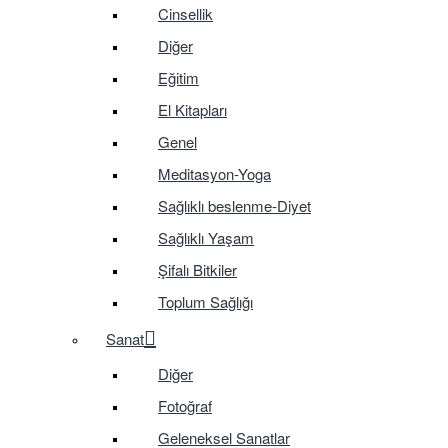
Cinsellik
Diğer
Eğitim
El Kitapları
Genel
Meditasyon-Yoga
Sağlıklı beslenme-Diyet
Sağlıklı Yaşam
Şifalı Bitkiler
Toplum Sağlığı
Sanat
Diğer
Fotoğraf
Geleneksel Sanatlar