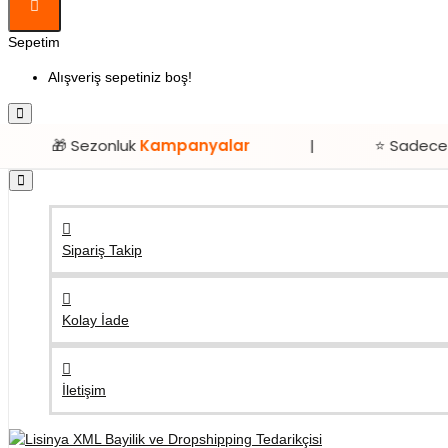
Sepetim
Alışveriş sepetiniz boş!
Sezonluk
Kampanyalar
|
⭐ Sadece
Lisinya’d
Sipariş Takip
Kolay İade
İletişim