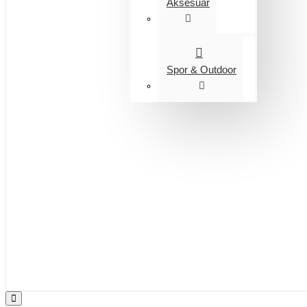
Aksesuar
Spor & Outdoor
Entegrasyon
Giyim
Bijuteri
Saç Aksesuarları
Kitap & Kırtasiye
Ev Yaşam
Oyuncak
Hırdavat
Tüm Ürünler