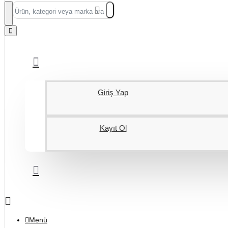
Ürün,
kategori
veya
marka
ara...
Giriş Yap
Kayıt Ol
Menü