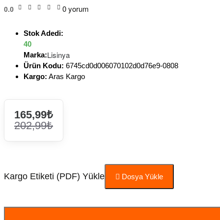
0 yorum
0.0
Stok Adedi:
40
Lisinya
Marka:
Ürün Kodu:
6745cd0d006070102d0d76e9-0808
Kargo:
Aras Kargo
165,99₺
202,99₺
Kargo Etiketi (PDF) Yükle
Dosya Yükle