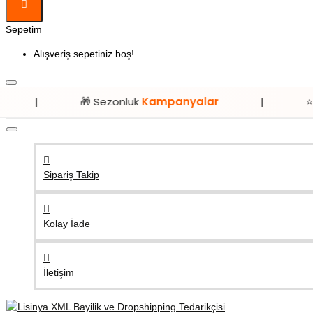
Sepetim
Alışveriş sepetiniz boş!
🎁 Sezonluk
Kampanyalar
|
⭐ Sadece
Lis
Sipariş Takip
Kolay İade
İletişim