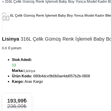
316L Çelik Gümüş Renk İşlemeli Baby Boy Yonca Model Kadın Bile
Lisinya
316L Çelik Gümüş Renk İşlemeli Baby Boy
0 yorum
0.0
Stok Adedi:
13
Lisinya
Marka:
Ürün Kodu:
680b4dce9b0b0ae4dd057b2b-0808
Kargo:
Aras Kargo
193,99₺
236,99₺