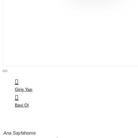
Bijuteri
Saç Aksesuarları
Kitap & Kırtasiye
Ev Yaşam
Oyuncak
Hırdavat
Tüm Ürünler
Giriş Yap
Bayi Ol
home