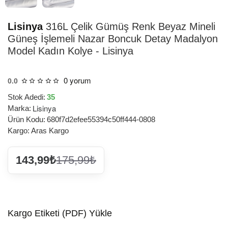
Lisinya
316L Çelik Gümüş Renk Beyaz Mineli
Güneş İşlemeli Nazar Boncuk Detay Madalyon
Model Kadın Kolye - Lisinya
0 yorum
0.0
Stok Adedi:
35
Lisinya
Marka:
Ürün Kodu:
680f7d2efee55394c50ff444-0808
Kargo:
Aras Kargo
143,99₺
175,99₺
Kargo Etiketi (PDF) Yükle