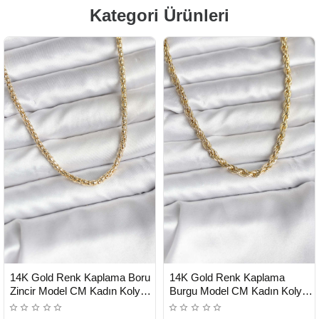
Kategori Ürünleri
HIZLI
HIZLI
Yeni Ürün
Yeni Ürün
14K Gold Renk Kaplama Boru
14K Gold Renk Kaplama
TESLİMAT
TESLİMAT
Zincir Model CM Kadın Kolye -
Burgu Model CM Kadın Kolye -
Lisinya
Lisinya