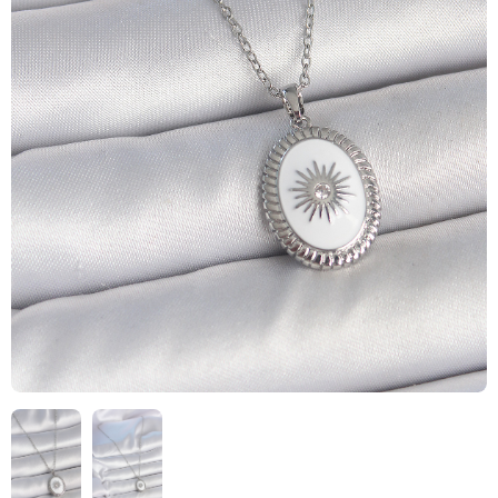
HIZLI
TESLİMAT