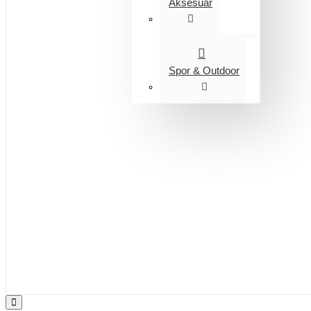
Aksesuar
Spor & Outdoor
Entegrasyon
Giyim
Bijuteri
Saç Aksesuarları
Kitap & Kırtasiye
Ev Yaşam
Oyuncak
Hırdavat
Tüm Ürünler