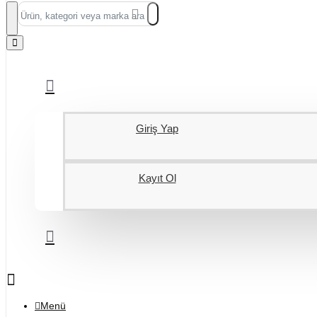
Ürün,
kategori
veya
marka
ara...
Giriş Yap
Kayıt Ol
Menü