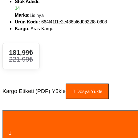
Stok Adedi:
14
Lisinya
Marka:
Ürün Kodu:
664f41f1e2e436bf6d0922f8-0808
Kargo:
Aras Kargo
181,99₺
221,99₺
Kargo Etiketi (PDF) Yükle
Dosya Yükle
Sepete Ekle