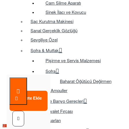
Cam Silme Aparatı
Sinek İlacı ve Kovucu
Saç Kurutma Makinesi
Sanal Gerçeklik Gözlüğü
Sevgiliye Özel
Sofra & Mutfak
Pişirme ve Servis Malzemesi
Sofra
Baharat Öğütücü Değirmen
Tasarruflu Ampuller
Sepete Ekle
Temizlik ve Banyo Gereçleri
Tuvalet Fırçası
TV Aksesuarları
Çok Satılan Ürün