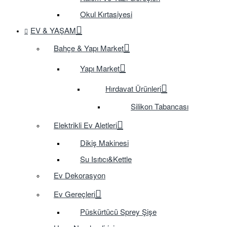
Okul Kırtasiyesi
EV & YAŞAM
Bahçe & Yapı Market
Yapı Market
Hırdavat Ürünleri
Silikon Tabancası
Elektrikli Ev Aletleri
Dikiş Makinesi
Su Isıtıcı&Kettle
Ev Dekorasyon
Ev Gereçleri
Püskürtücü Sprey Şişe