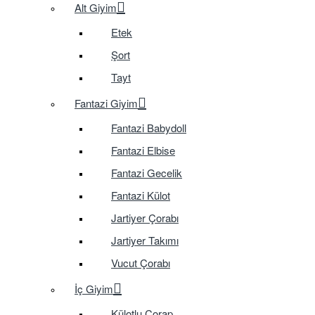
Alt Giyim
Etek
Şort
Tayt
Fantazi Giyim
Fantazi Babydoll
Fantazi Elbise
Fantazi Gecelik
Fantazi Külot
Jartiyer Çorabı
Jartiyer Takımı
Vucut Çorabı
İç Giyim
Külotlu Çorap