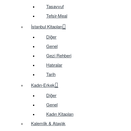
Tasavvuf
Tefsir-Meal
İstanbul Kitapları
Diğer
Genel
Gezi Rehberi
Hatıralar
Tarih
Kadın-Erkek
Diğer
Genel
Kadın Kitapları
Kalemlik & Ataşlık