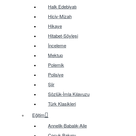
Halk Edebiyatı
Hiciv-Mizah
Hikaye
Hitabet-Söyleşi
İnceleme
Mektup
Polemik
Polisiye
Şiir
Sözlük-İmla Kılavuzu
Türk Klasikleri
Eğitim
Annelik-Babalık-Aile
Çocuk Bakımı