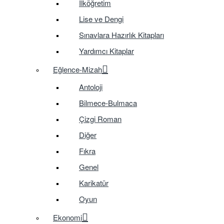
İlköğretim
Lise ve Dengi
Sınavlara Hazırlık Kitapları
Yardımcı Kitaplar
Eğlence-Mizah
Antoloji
Bilmece-Bulmaca
Çizgi Roman
Diğer
Fıkra
Genel
Karikatür
Oyun
Ekonomi