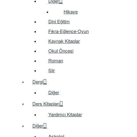
Diğer
Hikaye
Dini Eğitim
Fıkra-Eğlence-Oyun
Kaynak Kitaplar
Okul Öncesi
Roman
Şiir
Dergi
Diğer
Ders Kitapları
Yardımcı Kitaplar
Diğer
Astroloji