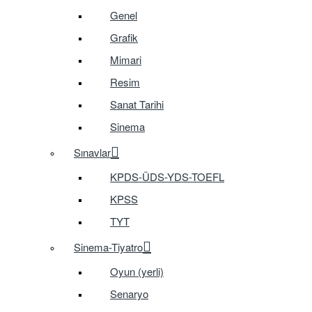
Genel
Grafik
Mimari
Resim
Sanat Tarihi
Sinema
Sınavlar
KPDS-ÜDS-YDS-TOEFL
KPSS
TYT
Sinema-Tiyatro
Oyun (yerli)
Senaryo