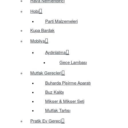
Hava Nemlendirici
Hobi
Parti Malzemeleri
Kupa Bardak
Mobilya
Aydınlatma
Gece Lambası
Mutfak Gereçleri
Buharda Pişirme Aparatı
Buz Kalıbı
Mikser & Mikser Seti
Mutfak Tartısı
Pratik Ev Gereci