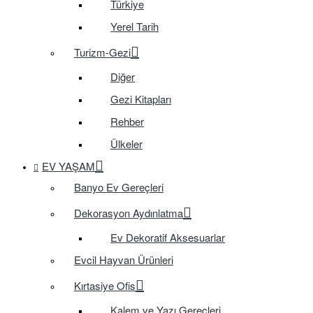
Türkiye
Yerel Tarih
Turizm-Gezi
Diğer
Gezi Kitapları
Rehber
Ülkeler
EV YAŞAM
Banyo Ev Gereçleri
Dekorasyon Aydınlatma
Ev Dekoratif Aksesuarlar
Evcil Hayvan Ürünleri
Kırtasiye Ofis
Kalem ve Yazı Gereçleri