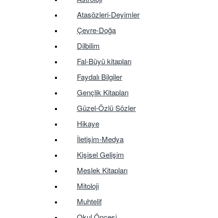
Atasözleri-Deyimler
Çevre-Doğa
Dilbilim
Fal-Büyü kitapları
Faydalı Bilgiler
Gençlik Kitapları
Güzel-Özlü Sözler
Hikaye
İletişim-Medya
Kişisel Gelişim
Meslek Kitapları
Mitoloji
Muhtelif
Okul Öncesi