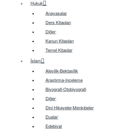
Hukuk
Anayasalar
Ders Kitapları
Diğer
Kanun Kitapları
Temel Kitaplar
İslam
Alevilik-Bektaşilik
Araştırma-Inceleme
Biyografi-Otobiyografi
Diğer
Dini Hikayeler-Menkıbeler
Dualar
Edebiyat