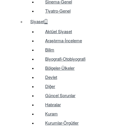
Sinema-Genel
Tiyatro-Genel
Siyaset
Aktüel Siyaset
Araştırma-İnceleme
Bilim
Biyografi-Otobiyografi
Bölgeler-Ülkeler
Devlet
Diğer
Güncel Sorunlar
Hatıralar
Kuram
Kurumlar-Örgütler