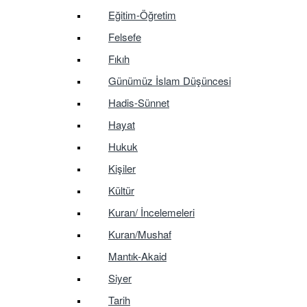
Eğitim-Öğretim
Felsefe
Fıkıh
Günümüz İslam Düşüncesi
Hadis-Sünnet
Hayat
Hukuk
Kişiler
Kültür
Kuran/ İncelemeleri
Kuran/Mushaf
Mantık-Akaid
Siyer
Tarih