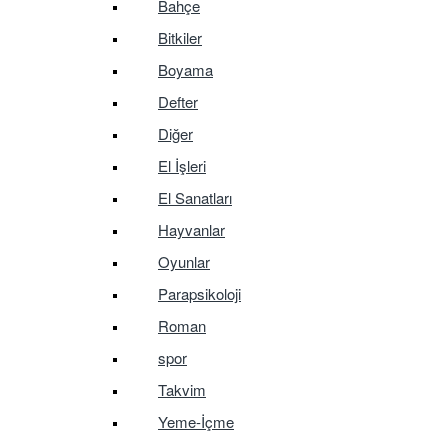
Bahçe
Bitkiler
Boyama
Defter
Diğer
El İşleri
El Sanatları
Hayvanlar
Oyunlar
Parapsikoloji
Roman
spor
Takvim
Yeme-İçme