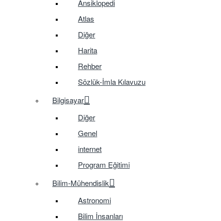
Ansiklopedi
Atlas
Diğer
Harita
Rehber
Sözlük-İmla Kılavuzu
Bilgisayar
Diğer
Genel
internet
Program Eğitimi
Bilim-Mühendislik
Astronomi
Bilim İnsanları