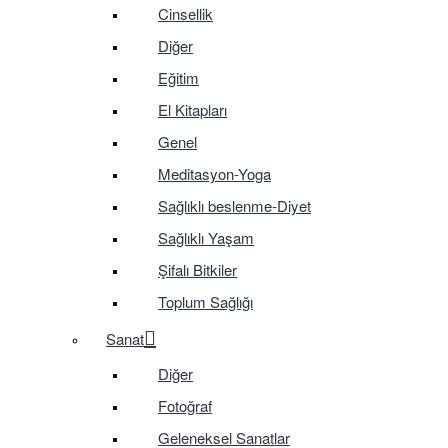
Cinsellik
Diğer
Eğitim
El Kitapları
Genel
Meditasyon-Yoga
Sağlıklı beslenme-Diyet
Sağlıklı Yaşam
Şifalı Bitkiler
Toplum Sağlığı
Sanat
Diğer
Fotoğraf
Geleneksel Sanatlar