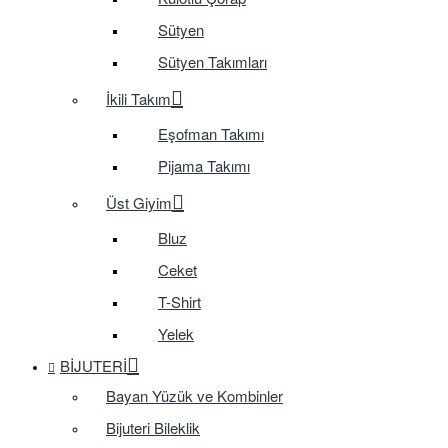
Sütyen
Sütyen Takımları
İkili Takım
Eşofman Takımı
Pijama Takımı
Üst Giyim
Bluz
Ceket
T-Shirt
Yelek
BIJUTERI
Bayan Yüzük ve Kombinler
Bijuteri Bileklik